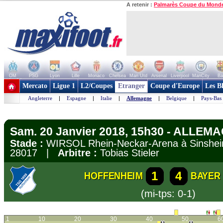
A retenir :
Palmarès Coupe du Mond
OM
PSG
Lyon
Lille
Monaco
Chelsea
Man Utd
Arsenal
Liverpool
ManCity
Ba
+ de clubs
Mercato
Ligue 1
L2/Coupes
Etranger
Coupe d'Europe
Les B
Angleterre
|
Espagne
|
Italie
|
Allemagne
|
Belgique
|
Pays-Bas
Sam. 20 Janvier 2018, 15h30 - ALLEMA
Stade :
WIRSOL Rhein-Neckar-Arena à Sins
28017 |
Arbitre :
Tobias Stieler
1
4
HOFFENHEIM
BAYER
(mi-tps: 0-1)
1
10
20
30
40
50
6