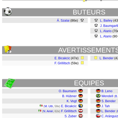
BUTEURS
Á. Szalai
(86e)
L. Bailey
(4
J. Baumgartl
L. Alario
(70
L. Alario
(90
AVERTISSEMENT
E. Bicakcic
(47e)
L. Bender
(4
F. Grillitsch
(59e)
EQUIPES
O. Baumann
B. Leno
B. Hübner
Wendell
(
B.
K. Vogt
S. Bender
E. Bicakcic
J. Tah
(
M. Uth
, 58e)
F. Grillitsch
L. Bender
(
N. Amiri
, 62e)
(
S. Zuber
C. Aránguiz