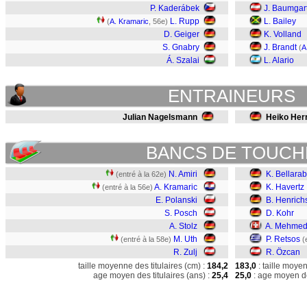
P. Kaderábek
J. Baumgart
L. Rupp
L. Bailey
(
A. Kramaric
, 56e)
D. Geiger
K. Volland
S. Gnabry
J. Brandt
(
A
Á. Szalai
L. Alario
ENTRAINEURS
Julian Nagelsmann
Heiko Herr
BANCS DE TOUCH
N. Amiri
K. Bellarab
(entré à la 62e)
A. Kramaric
K. Havertz
(entré à la 56e)
E. Polanski
B. Henrich
S. Posch
D. Kohr
A. Stolz
A. Mehmed
M. Uth
P. Retsos
(entré à la 58e)
(
R. Zulj
R. Özcan
taille moyenne des titulaires (cm) :
184,2
183,0
: taille moye
age moyen des titulaires (ans) :
25,4
25,0
: age moyen de