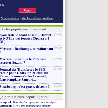
NON
Voter
Voir les resultats
-
Voir les sondages précédents
articles populaires du moment
(04/08)
Lyon frôle le néant absolu - Débrief
et NOTES des joueurs (Sparta 2-1
OL)
(05/08)
Mercato : Deschamps, et maintenant
?
(04/08)
Mercato : pourquoi le PSG veut
recruter Suzuki ?
(04/08)
Journal des Transferts : le PSG
recalé pour Godts, un 2e club sur
Paixao, Rennes s'offre Cresswell,
Lens remplace Sangaré...
(04/08)
Strasbourg : c'est grave, docteur ?
Ça a fait le buzz depuis 7 jours
Liverpool
: Barcola, Carragher ne comprend pas
Tottenham
: De Zerbi annonce une "bombe"