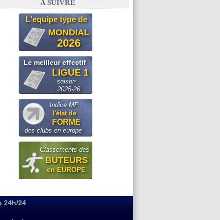
A SUIVRE
L'equipe type de
MONDIAL
2026
Le meilleur effectif
LIGUE 1
saison
2025-26
Indice MF :
l'état de
FORME
des clubs en europe
Classements des
BUTEURS
en EUROPE
o 24h/24