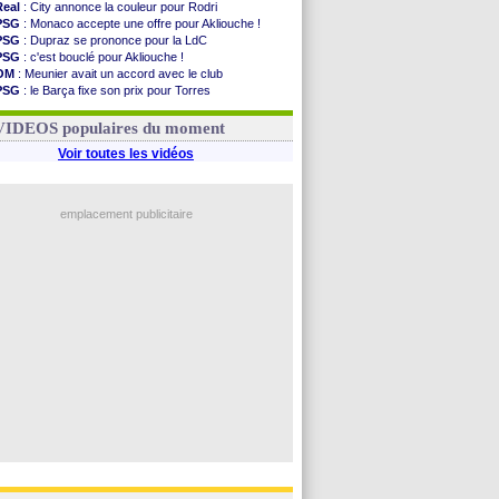
Real
: City annonce la couleur pour Rodri
PSG
: Monaco accepte une offre pour Akliouche !
PSG
: Dupraz se prononce pour la LdC
PSG
: c'est bouclé pour Akliouche !
OM
: Meunier avait un accord avec le club
PSG
: le Barça fixe son prix pour Torres
OM
: accord de principe entre Rulli et Man City
Barça
: Torres souhaite rejoindre le PSG !
VIDEOS populaires du moment
Voir toutes les vidéos
emplacement publicitaire