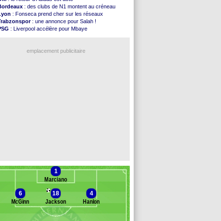
Atletico
: le plan d'Alvarez à son retour
Bordeaux
: des clubs de N1 montent au créneau
Amical
: premier succès pour Brest
Lyon
: Fonseca prend cher sur les réseaux
VIDEO
: le joli but de Greenwood avec le Fener !
Trabzonspor
: une annonce pour Salah !
CdM 2030
: une promesse d'Infantino au Maroc ...
PSG
: Liverpool accélère pour Mbaye
PSG
: la compo pour le premier match amical
EdF
: Infantino complimente Mbappé
Newcastle
: Jaissle est le nouveau coach (off.)
Nice
: 3 joueurs écartés du groupe pro
Real
: une nouvelle offre pour Vinicius
emplacement publicitaire
Amical
: l'OM domine Al-Shahaniya
Monaco
: Cabral a prolongé (officiel)
Atletico
: Molina va signer à la Roma
Real
: Diomandé arrive pour 140 M€ !
Arsenal
: Havertz en veut encore plus
Voir les brèves précédentes
1
Marciano
6
18
4
McGinn
Jackson
Hanlon
nc des remplaçants
Hibernian Edimb.