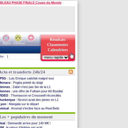
BLEAU PHASE FINALE Coupe du Monde
Résultats
Bayern
Dortmund
Classements
Calendriers
ubs
|
Actu et transferts 24h/24
PSG
: Luis Enrique satisfait malgré tout
Monaco
: Pogba pointé du doigt
Rennes
: Zabiri n'est pas fan de la L1
Rennes
: une offre de Fulham pour Aït Boudlal
VIDEO
: Thomasson et Cresswell réconciliés
Dunkerque
: Nzonzi avait des pistes en L1
Lyon
: Mangala sur le départ
Amical
: Arsenal s'incline face au Real Betis
Amical
: lourde défaite pour le PSG
Les + populaires du moment
Man City
: Maresca flou pour Reijnders
LdC
: Fenerbahçe prend une belle option
Real
: Diomandé arrive pour 140 M€ !
Al-Diriyah
: Mbemba arrive libre (officiel)
OM
: le retour d'Adidas est acté