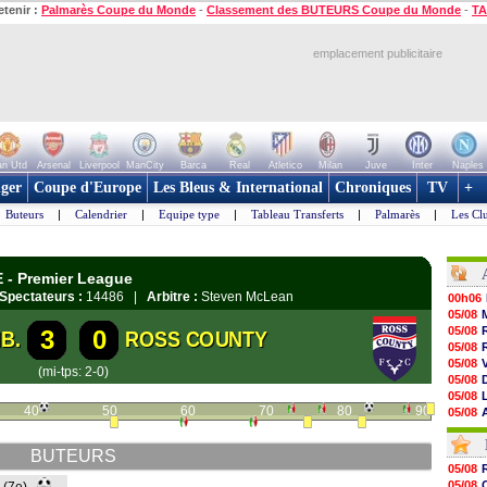
etenir :
Palmarès Coupe du Monde
-
Classement des BUTEURS Coupe du Monde
-
TA
emplacement publicitaire
n Utd
Arsenal
Liverpool
ManCity
Barca
Real
Atletico
Milan
Juve
Inter
Naples
ger
Coupe d'Europe
Les Bleus & International
Chroniques
TV
+
Buteurs
|
Calendrier
|
Equipe type
|
Tableau Transferts
|
Palmarès
|
Les Cl
E - Premier League
Spectateurs :
14486 |
Arbitre :
Steven McLean
00h06
05/08
05/08
3
0
B.
ROSS COUNTY
05/08
05/08
(mi-tps: 2-0)
05/08
05/08
40
50
60
70
80
90
05/08
05/08
05/08
BUTEURS
05/08
05/08
05/08
05/08