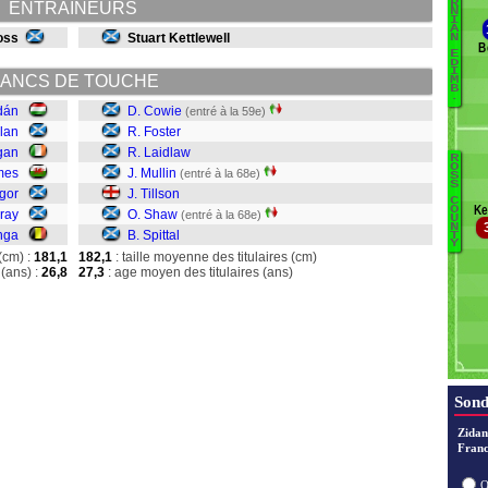
B
R
ENTRAINEURS
N
I
Gu
A
oss
Stuart Kettlewell
N
H
B
E
J
D
I
ANCS DE TOUCHE
M
M
B
.
M
dán
D. Cowie
(entré à la 59e)
O
llan
R. Foster
gan
R. Laidlaw
R
O
mes
J. Mullin
(entré à la 68e)
S
S
gor
J. Tillson
C
C
Ke
O
Fo
rray
O. Shaw
(entré à la 68e)
U
N
L
nga
B. Spittal
T
Y
Mu
(cm) :
181,1
182,1
: taille moyenne des titulaires (cm)
(ans) :
26,8
27,3
: age moyen des titulaires (ans)
Ti
S
Sp
Sond
Zidan
Franc
O