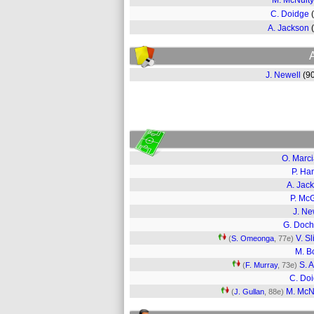
M. McNulty
C. Doidge
A. Jackson
J. Newell
(9
O. Marc
P. Ha
A. Jac
P. Mc
J. Ne
G. Doch
V. Sl
(
S. Omeonga
, 77e)
M. B
S. A
(
F. Murray
, 73e)
C. Do
M. McN
(
J. Gullan
, 88e)