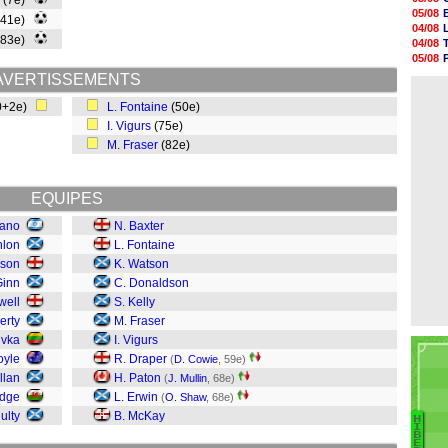
(7e)
05/08
05/08
(41e)
05/08
04/08
05/08
(83e)
04/08
05/08
05/08
05/08
04/08
AVERTISSEMENTS
05/08
04/08
05/08
0+2e)
L. Fontaine
(50e)
05/08
I. Vigurs
(75e)
05/08
05/08
M. Fraser
(82e)
05/08
05/08
EQUIPES
iano
N. Baxter
nlon
L. Fontaine
kson
K. Watson
Ginn
C. Donaldson
well
S. Kelly
erty
M. Fraser
ivka
I. Vigurs
oyle
R. Draper
(
D. Cowie
, 59e)
llan
H. Paton
(
J. Mullin
, 68e)
idge
L. Erwin
(
O. Shaw
, 68e)
ulty
B. McKay
H
Ba
I
B
E