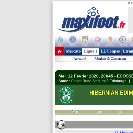
A r
OM
PSG
Lyon
Lille
Monaco
Chelsea
Ma
+ de clubs
Mercato
Ligue 1
L2/Coupes
Etran
Actualité
|
Résultats & Classement
|
Mer. 12 Février 2020, 20h45 - ECOSS
Stade :
Easter Road Stadium à Edinburgh |
HIBERNIAN EDIM
1
10
20
30