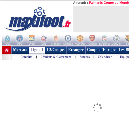
A retenir :
Palmarès Coupe du Mond
OM
PSG
Lyon
Lille
Monaco
Chelsea
Man Utd
Arsenal
Liverpool
ManCity
Ba
+ de clubs
Mercato
Ligue 1
L2/Coupes
Etranger
Coupe d'Europe
Les B
Actualité
|
Résultats & Classement
|
Buteurs
|
Calendrier
|
Equipe