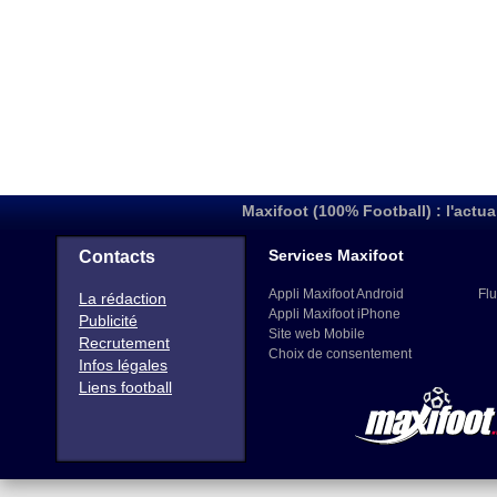
Maxifoot (100% Football) : l'actua
Services Maxifoot
Contacts
Appli Maxifoot Android
Flu
La rédaction
Appli Maxifoot iPhone
Publicité
Site web Mobile
Recrutement
Choix de consentement
Infos légales
Liens football