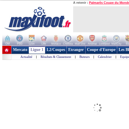
A retenir :
Palmarès Coupe du Mond
OM
PSG
Lyon
Lille
Monaco
Chelsea
Man Utd
Arsenal
Liverpool
ManCity
Ba
+ de clubs
Mercato
Ligue 1
L2/Coupes
Etranger
Coupe d'Europe
Les B
Actualité
|
Résultats & Classement
|
Buteurs
|
Calendrier
|
Equipe