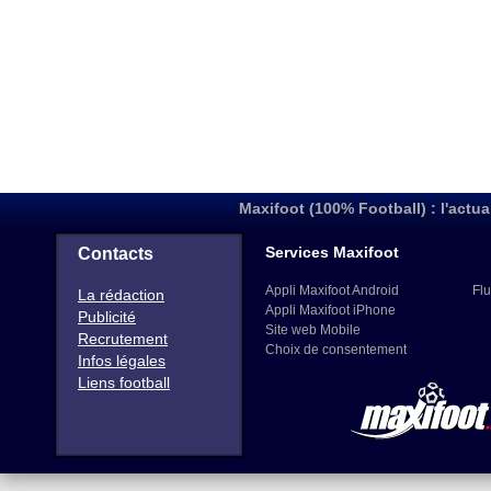
Maxifoot (100% Football) : l'actua
Services Maxifoot
Contacts
Appli Maxifoot Android
Flu
La rédaction
Appli Maxifoot iPhone
Publicité
Site web Mobile
Recrutement
Choix de consentement
Infos légales
Liens football