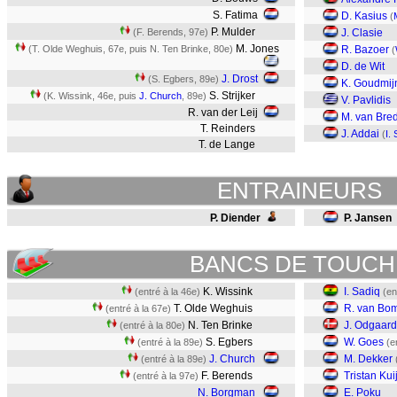
S. Fatima
D. Kasius
(
P. Mulder
(F. Berends, 97e)
J. Clasie
M. Jones
(T. Olde Weghuis, 67e, puis N. Ten Brinke, 80e)
R. Bazoer
(
D. de Wit
J. Drost
(S. Egbers, 89e)
K. Goudmij
S. Strijker
(K. Wissink, 46e, puis
J. Church
, 89e)
V. Pavlidis
R. van der Leij
M. van Bre
T. Reinders
J. Addai
(
I.
T. de Lange
ENTRAINEURS
P. Diender
P. Jansen
BANCS DE TOUCH
K. Wissink
I. Sadiq
(entré à la 46e)
(en
T. Olde Weghuis
R. van Bo
(entré à la 67e)
N. Ten Brinke
J. Odgaard
(entré à la 80e)
S. Egbers
W. Goes
(entré à la 89e)
(e
J. Church
M. Dekker
(entré à la 89e)
F. Berends
Tristan Kui
(entré à la 97e)
N. Borgman
E. Poku