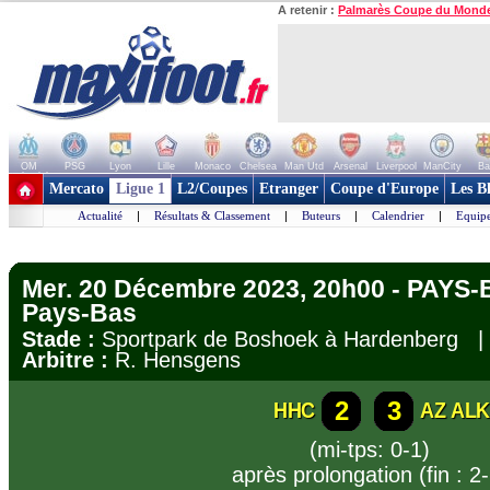
A retenir :
Palmarès Coupe du Mond
OM
PSG
Lyon
Lille
Monaco
Chelsea
Man Utd
Arsenal
Liverpool
ManCity
Ba
+ de clubs
Mercato
Ligue 1
L2/Coupes
Etranger
Coupe d'Europe
Les B
Actualité
|
Résultats & Classement
|
Buteurs
|
Calendrier
|
Equipe
Mer. 20 Décembre 2023, 20h00 - PAYS-
Pays-Bas
Stade :
Sportpark de Boshoek à Hardenberg
Arbitre :
R. Hensgens
2
3
HHC
AZ AL
(mi-tps: 0-1)
après prolongation (fin : 2-