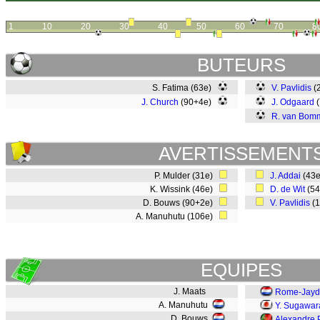
1
10
20
30
40
50
60
70
8
BUTEURS
S. Fatima (63e)
V. Pavlidis
(
J. Church
(90+4e)
J. Odgaard
(
R. van Bom
AVERTISSEMENT
P. Mulder (31e)
J. Addai
(43
K. Wissink (46e)
D. de Wit
(5
D. Bouws (90+2e)
V. Pavlidis
(
A. Manuhutu (106e)
EQUIPES
J. Maats
Rome-Jayd
A. Manuhutu
Y. Sugawar
D. Bouws
Alexandre 