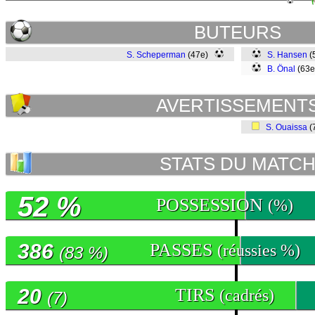
BUTEURS
S. Scheperman
(47e)
S. Hansen
(
B. Önal
(63
AVERTISSEMENT
S. Ouaissa
(
STATS DU MATC
52 %
POSSESSION
(%)
386
PASSES
(réussies %)
(83 %)
20
TIRS
(cadrés)
(7)