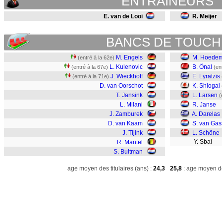
ENTRAINEURS
E. van de Looi
R. Meijer
BANCS DE TOUCH
M. Engels
M. Hoedem
(entré à la 62e)
L. Kulenovic
B. Önal
(entré à la 67e)
(en
J. Wieckhoff
E. Lyratzis
(entré à la 71e)
D. van Oorschot
K. Shiogai
T. Jansink
L. Larsen
(
L. Milani
R. Janse
J. Zamburek
A. Darelas
D. van Kaam
S. van Gas
J. Tijink
L. Schöne
Y. Sbai
R. Mantel
S. Bultman
age moyen des titulaires (ans) :
24,3
25,8
: age moyen de