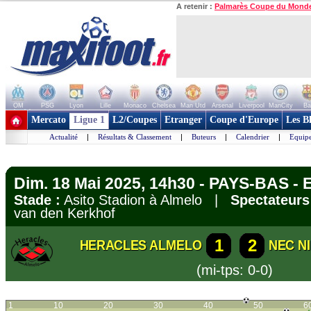
A retenir :
Palmarès Coupe du Mond
OM
PSG
Lyon
Lille
Monaco
Chelsea
Man Utd
Arsenal
Liverpool
ManCity
Ba
+ de clubs
Mercato
Ligue 1
L2/Coupes
Etranger
Coupe d'Europe
Les B
Actualité
|
Résultats & Classement
|
Buteurs
|
Calendrier
|
Equipe
Dim. 18 Mai 2025, 14h30 - PAYS-BAS - E
Stade :
Asito Stadion à Almelo |
Spectateurs
van den Kerkhof
1
2
HERACLES ALMELO
NEC N
(mi-tps: 0-0)
1
10
20
30
40
50
6