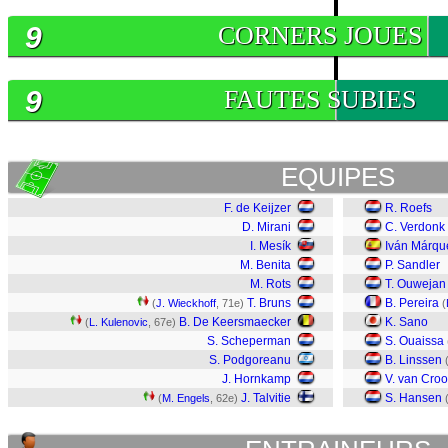
9
CORNERS JOUES
9
FAUTES SUBIES
EQUIPES
F. de Keijzer
R. Roefs
D. Mirani
C. Verdonk
I. Mesík
Iván Márqu
M. Benita
P. Sandler
M. Rots
T. Ouwejan
T. Bruns
B. Pereira
(
J. Wieckhoff
, 71e)
(
B. De Keersmaecker
K. Sano
(
L. Kulenovic
, 67e)
S. Scheperman
S. Ouaissa
S. Podgoreanu
B. Linssen
J. Hornkamp
V. van Croo
J. Talvitie
S. Hansen
(
M. Engels
, 62e)