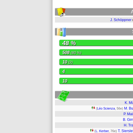
J. Schöppner
48 %
508
(80 %)
10
(2)
4
10
K. Mü
M. B
(
Léo Scienza
, 56e)
P. Ma
B. Gi
H. Tr
T. Siersl
(
L. Kerber
, 76e)