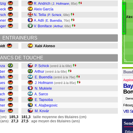
C
tzig
R. Andrich
(
J. Hofmann
, 85e)
B
B
.
Ke
Beck
Aleix García
L
L
Ko
E
rsch
N. Tella
(
P. Schick
, 68e)
V
Álex
E
A
pner
A. Adli
(
E. Buendía
, 76e)
R
K
T
U
nger
V. Boniface
(
Arthur
, 68e)
S
Sa
E
N
M
ENTRAINEURS
H
idt
Xabi Alonso
B
Sc
ANCS DE TOUCHE
nza
P. Schick
(entré à la 68e)
rber
Arthur
Bund
(entré à la 68e)
teh
E. Buendía
(entré à la 76e)
Augsbo
ues
J. Hofmann
(entré à la 85e)
Bay
mer
N. Mukiele
Bor
ach
A. Sarco
Darms
ller
E. Tapsoba
ner
K. Alajbegovic
Fribourg
ller
M. Kovár
VfB St
(cm) :
185,3
181,3
: taille moyenne des titulaires (cm)
(ans) :
27,3
27,5
: age moyen des titulaires (ans)
Sond
Zidan