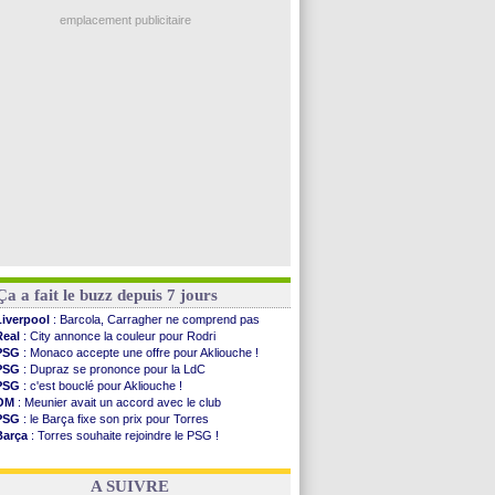
Real
: une nouvelle offre pour Vinicius
Abha
: c'est fait pour Fekir (officiel)
emplacement publicitaire
Real
: réponse imminente de Vinicius
Arsenal
: Nørgaard transféré à Everton (off.)
Al-Ahli
: Deschamps a discuté !
PSG
: Luis Enrique satisfait malgré tout
Monaco
: Pogba pointé du doigt
Voir les brèves précédentes
Ça a fait le buzz depuis 7 jours
Liverpool
: Barcola, Carragher ne comprend pas
Real
: City annonce la couleur pour Rodri
PSG
: Monaco accepte une offre pour Akliouche !
PSG
: Dupraz se prononce pour la LdC
PSG
: c'est bouclé pour Akliouche !
OM
: Meunier avait un accord avec le club
PSG
: le Barça fixe son prix pour Torres
Barça
: Torres souhaite rejoindre le PSG !
FIFA
: Infantino sollicite Trump
Argentine
: quand Medina recadre... sa mère
A SUIVRE