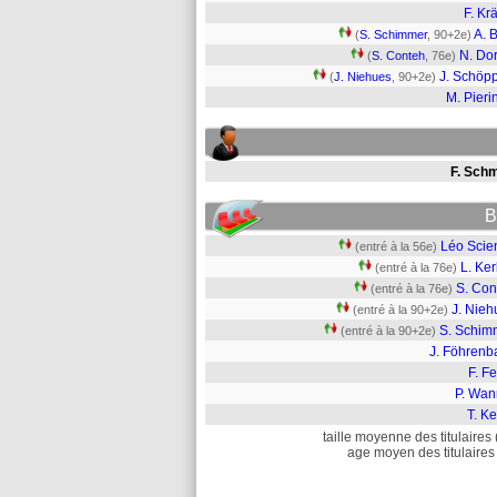
F. Krä
A. 
(
S. Schimmer
, 90+2e)
N. Do
(
S. Conteh
, 76e)
J. Schöp
(
J. Niehues
, 90+2e)
M. Pieri
F. Schm
B
Léo Scie
(entré à la 56e)
L. Ke
(entré à la 76e)
S. Con
(entré à la 76e)
J. Nieh
(entré à la 90+2e)
S. Schim
(entré à la 90+2e)
J. Föhrenb
F. Fe
P. Wan
T. Ke
taille moyenne des titulaires 
age moyen des titulaires 