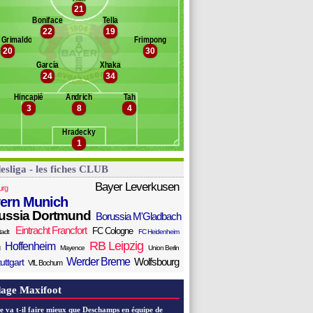
onteh
21
anc des remplaçants
B. Leverkusen
rber
Boniface
Tella
éo Scienza
22
19
vár
 Grimaldo
Frimpong
lajbegovic
20
30
apsoba
García
Xhaka
rco
24
34
ukiele
ofmann
Hincapié
Andrich
Tah
3
8
4
uendía
de Matos Soares
Hradecky
hick
1
esliga - les fiches CLUB
Bayer Leverkusen
urg
ern Munich
ussia Dortmund
Borussia M'Gladbach
Eintracht Francfort
FC Cologne
tadt
FC Heidenheim
RB Leipzig
Hoffenheim
Mayence
Union Berlin
Werder Breme
Wolfsbourg
uttgart
VfL Bochum
age Maxifoot
e va t-il faire mieux que Deschamps en équipe de