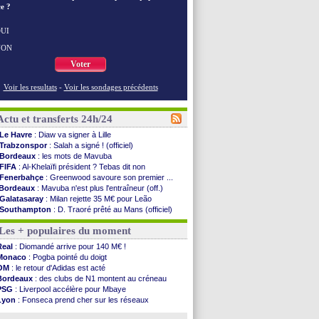
e ?
UI
NON
Voter
Voir les resultats
-
Voir les sondages précédents
Actu et transferts 24h/24
Le Havre
: Diaw va signer à Lille
Trabzonspor
: Salah a signé ! (officiel)
Bordeaux
: les mots de Mavuba
FIFA
: Al-Khelaïfi président ? Tebas dit non
Fenerbahçe
: Greenwood savoure son premier ...
Bordeaux
: Mavuba n'est plus l'entraîneur (off.)
Galatasaray
: Milan rejette 35 M€ pour Leão
Southampton
: D. Traoré prêté au Mans (officiel)
Real
: Vinicius tout proche de prolonger !
Les + populaires du moment
VIDEO
: un accueil impressionnant pour Salah !
Real
: Diomandé attendu ce jeudi à Madrid !
Real
: Diomandé arrive pour 140 M€ !
Real
: Rodri, la piste Barça se confirme
Monaco
: Pogba pointé du doigt
PSG
: Akliouche arrive ce jeudi à Paris !
OM
: le retour d'Adidas est acté
Médias
: la Liga quitte beIN Sports !
Bordeaux
: des clubs de N1 montent au créneau
PSG
: pas d'inquiétude pour Rafael Pol
PSG
: Liverpool accélère pour Mbaye
Real
: ça se complique pour Rodri !
Lyon
: Fonseca prend cher sur les réseaux
Barça
: Ferran Torres donne son feu vert au ...
Trabzonspor
: une annonce pour Salah !
FIFA
: des excuses après le projet