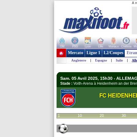
A r
OM
PSG
Lyon
Lille
Monaco
Chelsea
Ma
+ de clubs
Mercato
Ligue 1
L2/Coupes
Etran
Angleterre
|
Espagne
|
Italie
|
All
Sam. 05 Avril 2025, 15h30 - ALLEMA
Stade :
Voith-Arena à Heidenheim an der Br
FC HEIDENHE
1
10
20
30