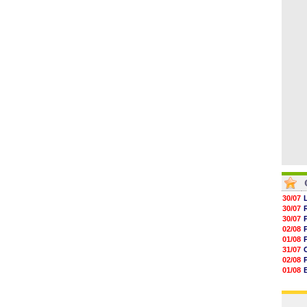
05/08
09h11
08h57
08h39
08h22
00h06
05/08
30/07
30/07
30/07
02/08
01/08
31/07
02/08
01/08
03/08
03/08