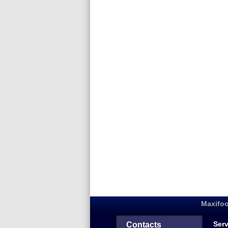
Maxifoo
Serv
Contacts