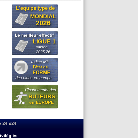
L'equipe type de
MONDIAL
2026
Le meilleur effectif
LIGUE 1
saison
2025-26
Indice MF :
l'état de
FORME
des clubs en europe
Classements des
BUTEURS
en EUROPE
o 24h/24
ivilégiés