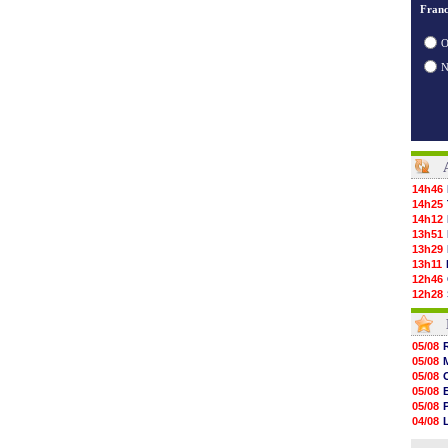
Franc
O
14h46
14h25
14h12
13h51
13h29
13h11
12h46
12h28
12h10
11h58
11h35
05/08
11h19
05/08
11h07
05/08
10h53
05/08
10h36
05/08
10h13
04/08
09h51
04/08
09h32