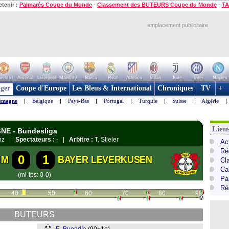
etenir :
Palmarès Coupe du Monde
-
Classement des BUTEURS Coupe du Monde
-
TA
emplacement publicitaire
n Utd
Arsenal
Liverpool
ManCity
Barca
Real
Atletico
Milan
Juve
Inter
Naples
ger
Coupe d'Europe
Les Bleus & International
Chroniques
TV
+
emagne
|
Belgique
|
Pays-Bas
|
Portugal
|
Turquie
|
Suisse
|
Algérie
|
Lien
GNE - Bundesliga
enz |
Spectateurs :
- |
Arbitre :
T. Stieler
Ac
Ré
0
1
IM
BAYER LEVERKUSEN
Cl
Ca
(mi-tps: 0-0)
Pa
Ré
40
50
60
70
80
90
BUTEURS