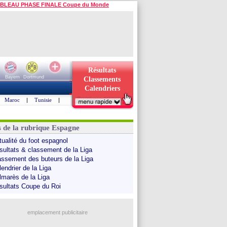
BLEAU PHASE FINALE Coupe du Monde
Résultats
Bayern
Dortmund
Classements
Calendriers
Maroc
|
Tunisie
|
s de la rubrique Espagne
tualité du foot espagnol
sultats & classement de la Liga
assement des buteurs de la Liga
endrier de la Liga
lmarès de la Liga
sultats Coupe du Roi
emplacement publicitaire