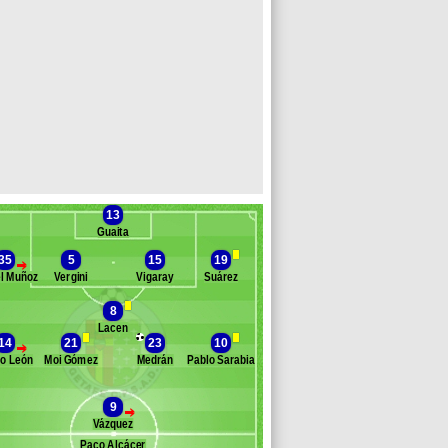
13
Guaita
35
5
15
19
>
l Muñoz
Vergini
Vigaray
Suárez
8
Lacen
Banc des remplaçants
Getafe
14
21
23
10
>
o León
Moi Gómez
Medrán
Pablo Sarabia
egyeri
osé Carrillo
da
9
>
ensah
Vázquez
cepovic
Paco Alcácer