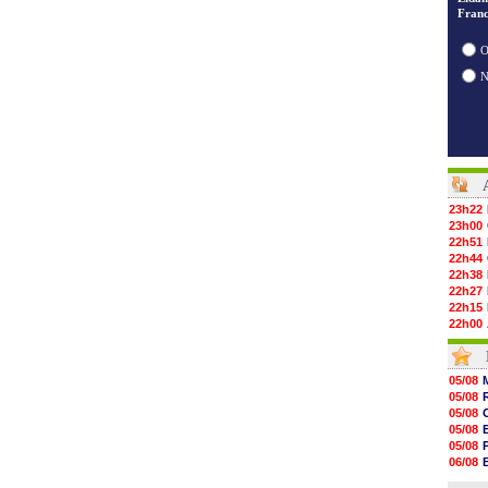
Franc
O
23h22
23h00
22h51
22h44
22h38
22h27
22h15
22h00
21h48
21h39
21h26
05/08
21h05
05/08
20h47
05/08
20h30
05/08
20h18
05/08
20h04
06/08
19h47
06/08
19h34