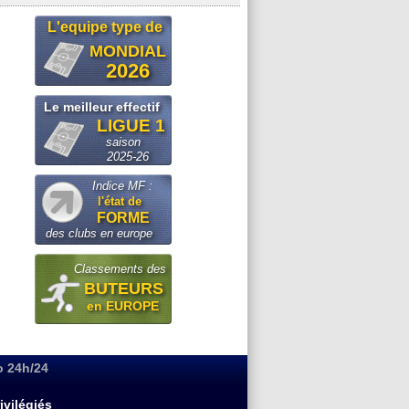
L'equipe type de
MONDIAL
2026
Le meilleur effectif
LIGUE 1
saison
2025-26
Indice MF :
l'état de
FORME
des clubs en europe
Classements des
BUTEURS
en EUROPE
o 24h/24
ivilégiés