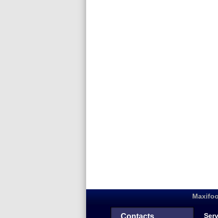
Maxifoo
Serv
Contacts