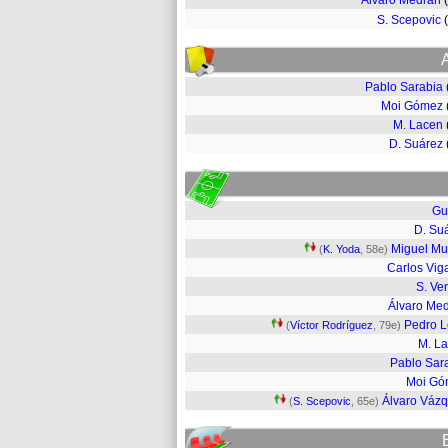
Álvaro Medrán
S. Scepovic
Pablo Sarabia
Moi Gómez
M. Lacen
D. Suárez
Gu
D. Su
Miguel M
(
K. Yoda
, 58e)
Carlos Vig
S. Ver
Álvaro Me
Pedro 
(
Víctor Rodríguez
, 79e)
M. L
Pablo Sar
Moi Gó
Álvaro Váz
(
S. Scepovic
, 65e)