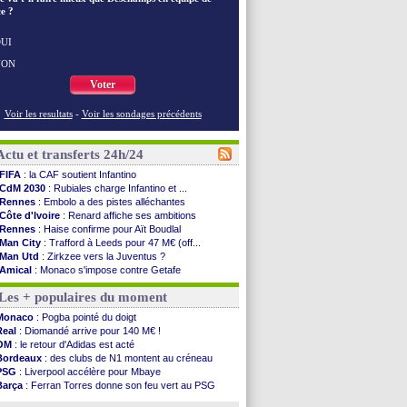
e ?
UI
NON
Voter
Voir les resultats
-
Voir les sondages précédents
Actu et transferts 24h/24
FIFA
: la CAF soutient Infantino
CdM 2030
: Rubiales charge Infantino et ...
Rennes
: Embolo a des pistes alléchantes
Côte d'Ivoire
: Renard affiche ses ambitions
Rennes
: Haise confirme pour Aït Boudlal
Man City
: Trafford à Leeds pour 47 M€ (off...
Man Utd
: Zirkzee vers la Juventus ?
Amical
: Monaco s'impose contre Getafe
Nantes
: Der Zakarian et sa relation avec Kita
Les + populaires du moment
OM
: le club prêt à libérer Kondogbia ?
Monaco
: le message touchant d'Akliouche
Monaco
: Pogba pointé du doigt
FIFA
: Tebas en remet une couche
Real
: Diomandé arrive pour 140 M€ !
FIFA
: l'UEFA maintient la pression
OM
: le retour d'Adidas est acté
PSG
: Tebas encense Luis Enrique
Bordeaux
: des clubs de N1 montent au créneau
Real
: Vinicius jusqu'en 2032 (officiel)
PSG
: Liverpool accélère pour Mbaye
Lyon
: Mangala va rejoindre Getafe
Barça
: Ferran Torres donne son feu vert au PSG
OM
: une offre refusée pour Aguerd
PSG
: Luis Enrique satisfait malgré tout
Real
: c'est confirmé pour Vinicius