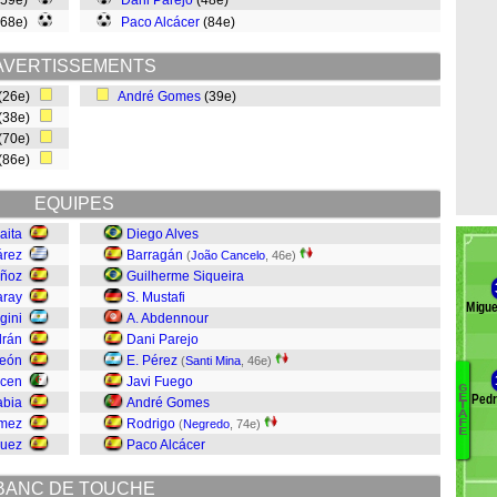
(59e)
Dani Parejo
(48e)
(68e)
Paco Alcácer
(84e)
AVERTISSEMENTS
(26e)
André Gomes
(39e)
(38e)
(70e)
(86e)
EQUIPES
aita
Diego Alves
árez
Barragán
(
João Cancelo
, 46e)
uñoz
Guilherme Siqueira
aray
S. Mustafi
Migue
gini
A. Abdennour
drán
Dani Parejo
León
E. Pérez
(
Santi Mina
, 46e)
acen
Javi Fuego
G
Pedr
E
abia
André Gomes
M
T
A
mez
Rodrigo
(
Negredo
, 74e)
F
J
E
quez
Paco Alcácer
Yo
M
BANC DE TOUCHE
S