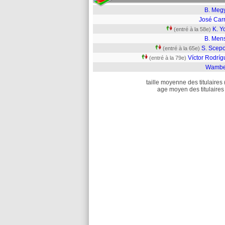
B. Megy
José Carr
K. Y
(entré à la 58e)
B. Men
S. Scepo
(entré à la 65e)
Víctor Rodríg
(entré à la 79e)
Wambe
taille moyenne des titulaires 
age moyen des titulaires 