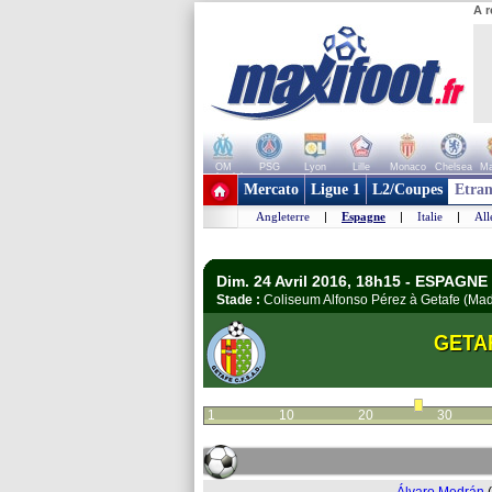
A r
OM
PSG
Lyon
Lille
Monaco
Chelsea
Ma
+ de clubs
Mercato
Ligue 1
L2/Coupes
Etran
Angleterre
|
Espagne
|
Italie
|
Al
Dim. 24 Avril 2016, 18h15 - ESPAGNE 
Stade :
Coliseum Alfonso Pérez à Getafe (Ma
GETA
1
10
20
30