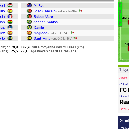
R
F
eri
M. Ryan
C
illo
João Cancelo
V
(entré à la 46e)
R
A
L
oda
Rúben Vezo
Andr
E
J
N
sah
Aderlan Santos
C
R
E
vic
Danilo
A
uez
Negredo
(entré à la 74e)
Da
rto
Santi Mina
(entré à la 46e)
N
Si
S
(cm) :
179,8
182,9
: taille moyenne des titulaires (cm)
(ans) :
25,5
27,1
: age moyen des titulaires (ans)
Liga
Alaves
Celta Vi
FC 
Gérone 
Rea
Real S
Sond
Zidan