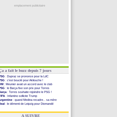
Man City
: Rodri préfère le Barça au Real !
Troyes
: Junior Diaz jusqu'en 2030 (officiel)
emplacement publicitaire
PSG
: Akliouche a signé (officiel)
OM
: une offre pour Bulka
PSG
: contrat signé pour Akliouche
Ouganda
: Owori battu à mort à Kampala
Arsenal
: Arteta veut créer une dynastie
Voir les brèves précédentes
Ça a fait le buzz depuis 7 jours
PSG
: Dupraz se prononce pour la LdC
PSG
: c'est bouclé pour Akliouche !
OM
: Meunier avait un accord avec le club
PSG
: le Barça fixe son prix pour Torres
Barça
: Torres souhaite rejoindre le PSG !
FIFA
: Infantino sollicite Trump
Argentine
: quand Medina recadre... sa mère
Real
: le démenti de Leipzig pour Diomandé
OM
: Paixão attire un 2e club anglais
FIFA
: le conseiller d'Infantino démissionne !
A SUIVRE