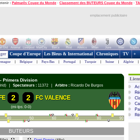
etenir :
Palmarès Coupe du Monde
-
Classement des BUTEURS Coupe du Monde
-
TA
emplacement publicitaire
n Utd
Arsenal
Liverpool
ManCity
Barca
Real
Atletico
Milan
Juve
Inter
Naples
ger
Coupe d'Europe
Les Bleus & International
Chroniques
TV
+
lemagne
|
Belgique
|
Pays-Bas
|
Portugal
|
Turquie
|
Suisse
|
Algérie
|
Lien
- Primera Division
drid) |
Spectateurs :
11372 |
Arbitre :
Ricardo De Burgos
Ac
Ré
2
2
FE
FC VALENCE
Cl
Cal
(mi-tps: 0-0)
Pa
Ré
40
50
60
70
80
90
BUTEURS