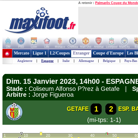
A retenir :
Palmarès Coupe du Mond
OM
PSG
Lyon
Lille
Monaco
Chelsea
Man Utd
Arsenal
Liverpool
ManCity
Ba
+ de clubs
Mercato
Ligue 1
L2/Coupes
Etranger
Coupe d'Europe
Les B
Angleterre
|
Espagne
|
Italie
|
Allemagne
|
Belgique
|
Pays-Bas
Dim. 15 Janvier 2023, 14h00 - ESPAGNE
Stade :
Coliseum Alfonso P?rez à Getafe |
S
Arbitre :
Jorge Figueroa
1
2
GETAFE
ESP. 
(mi-tps: 1-1)
1
10
20
30
40
50
6