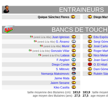
ENTRAINEURS
Quique Sánchez Flores
Diego Mar
BANCS DE TOUCH
Juan Iglesias
Edu Expósi
(entré à la 46e)
G. Álvarez
Sergi Góm
(entré à la 46e)
Munir
José Carlo
(entré à la 46e)
Gonzalo Villar
Roger Mart
(entré à la 64e)
Latasa
Nico Mela
(entré à la 67e)
F. Angileri
Joan Garcí
Diego Conde
O. El Hilali
S. Mitrovic
Dani Góm
Nemanja Maksimovic
Rubén Sá
Jaime Mata
Jaiem Seoane
Kiko Casilla
taille moyenne des titulaires (cm) :
183,0
183,9
: taille moye
age moyen des titulaires (ans) :
27,5
27,5
: age moyen de