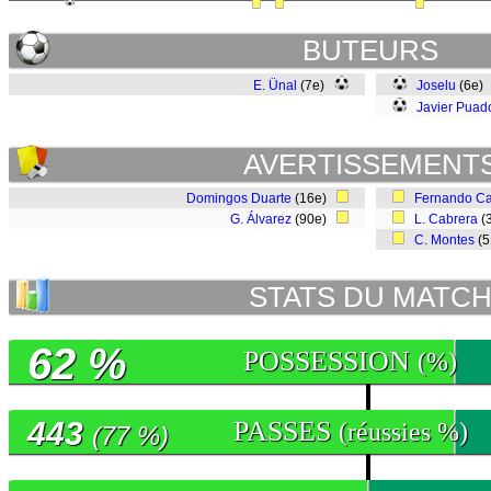
BUTEURS
E. Ünal
(7e)
Joselu
(6e)
Javier Puad
AVERTISSEMENT
Domingos Duarte
(16e)
Fernando Ca
G. Álvarez
(90e)
L. Cabrera
(
C. Montes
(
STATS DU MATC
62 %
POSSESSION
(%)
443
PASSES
(réussies %)
(77 %)