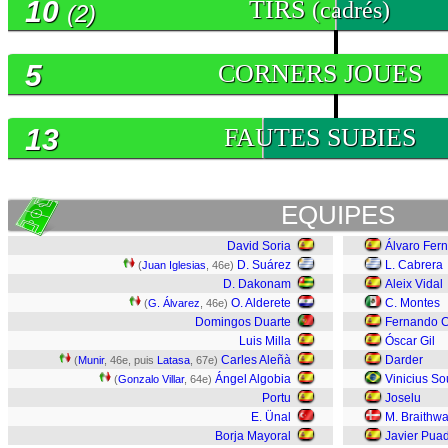
10
TIRS
(cadrés)
(2)
5
CORNERS JOUES
13
FAUTES SUBIES
EQUIPES
David Soria
Álvaro Fer
D. Suárez
L. Cabrera
(
Juan Iglesias
, 46e)
D. Dakonam
Aleix Vidal
O. Alderete
C. Montes
(
G. Álvarez
, 46e)
Domingos Duarte
Fernando C
Luis Milla
Óscar Gil
Carles Aleñà
Darder
(
Munir
, 46e, puis
Latasa
, 67e)
Ángel Algobia
Vinicius S
(
Gonzalo Villar
, 64e)
Portu
Joselu
E. Ünal
M. Braithwa
Borja Mayoral
Javier Pua