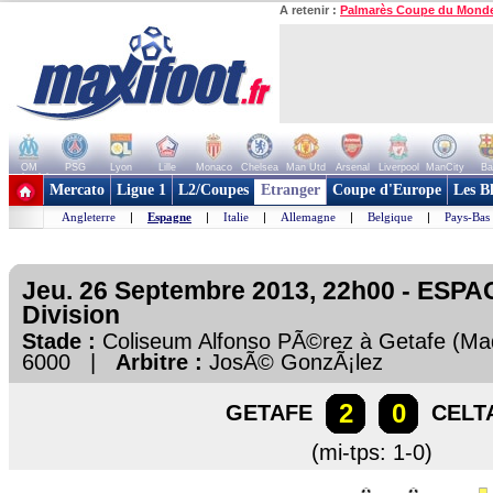
A retenir :
Palmarès Coupe du Mond
OM
PSG
Lyon
Lille
Monaco
Chelsea
Man Utd
Arsenal
Liverpool
ManCity
Ba
+ de clubs
Mercato
Ligue 1
L2/Coupes
Etranger
Coupe d'Europe
Les B
Angleterre
|
Espagne
|
Italie
|
Allemagne
|
Belgique
|
Pays-Bas
Jeu. 26 Septembre 2013, 22h00 - ESPA
Division
Stade :
Coliseum Alfonso PÃ©rez à Getafe (M
6000 |
Arbitre :
JosÃ© GonzÃ¡lez
2
0
GETAFE
CELT
(mi-tps: 1-0)