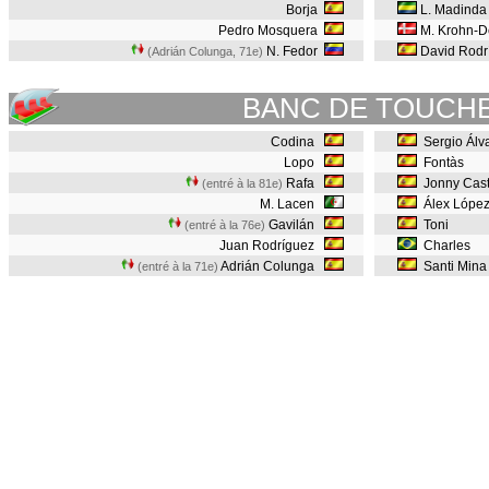
Borja
L. Madinda
Pedro Mosquera
M. Krohn-D
N. Fedor
David Rodr
(Adrián Colunga, 71e
)
BANC DE TOUCH
Codina
Sergio Álv
Lopo
Fontàs
Rafa
Jonny Cas
(entré à la 81e)
M. Lacen
Álex Lópe
Gavilán
Toni
(entré à la 76e)
Juan Rodríguez
Charles
Adrián Colunga
Santi Min
(entré à la 71e)