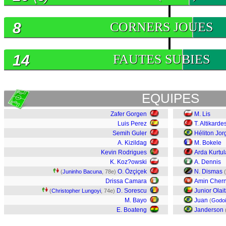
8
CORNERS JOUES
14
FAUTES SUBIES
EQUIPES
Zafer Gorgen
M. Lis
Luis Perez
T. Altikarde
Semih Guler
Héliton Jor
A. Kizildag
M. Bokele
Kevin Rodrigues
Arda Kurtu
K. Koz?owski
A. Dennis
O. Özçiçek
N. Dismas
(
Juninho Bacuna
, 78e)
(
Drissa Camara
Amin Chern
D. Sorescu
Junior Olai
(
Christopher Lungoyi
, 74e)
M. Bayo
Juan
(
Godoi
E. Boateng
Janderson