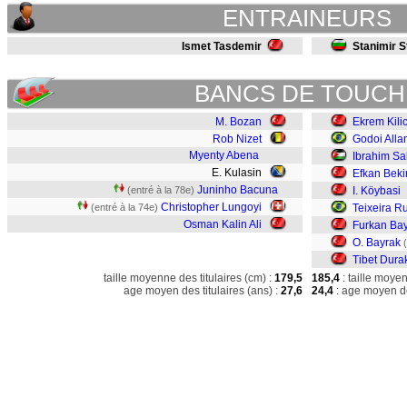
ENTRAINEURS
Ismet Tasdemir
Stanimir S
BANCS DE TOUCH
M. Bozan
Ekrem Kili
Rob Nizet
Godoi Alla
Myenty Abena
Ibrahim Sa
E. Kulasin
Efkan Beki
Juninho Bacuna
(entré à la 78e)
I. Köybasi
Christopher Lungoyi
(entré à la 74e)
Teixeira R
Osman Kalin Ali
Furkan Bay
O. Bayrak
Tibet Dura
taille moyenne des titulaires (cm) :
179,5
185,4
: taille moye
age moyen des titulaires (ans) :
27,6
24,4
: age moyen de