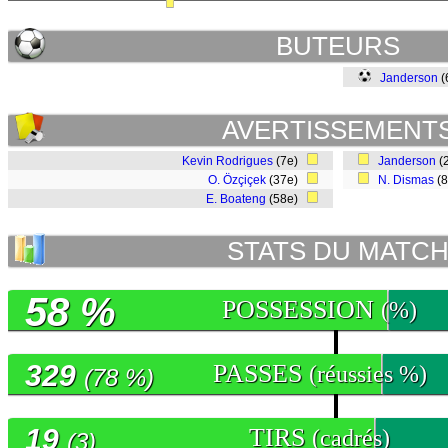
BUTEURS
Janderson
(
AVERTISSEMENT
Kevin Rodrigues
(7e)
Janderson
(
O. Özçiçek
(37e)
N. Dismas
(
E. Boateng
(58e)
STATS DU MATC
58 %
POSSESSION
(%)
329
PASSES
(réussies %)
(78 %)
19
TIRS
(cadrés)
(3)