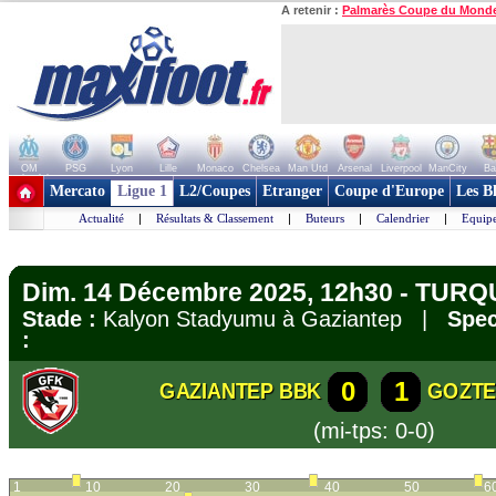
A retenir :
Palmarès Coupe du Mond
OM
PSG
Lyon
Lille
Monaco
Chelsea
Man Utd
Arsenal
Liverpool
ManCity
Ba
+ de clubs
Mercato
Ligue 1
L2/Coupes
Etranger
Coupe d'Europe
Les B
Actualité
|
Résultats & Classement
|
Buteurs
|
Calendrier
|
Equipe
Dim. 14 Décembre 2025, 12h30 - TURQU
Stade :
Kalyon Stadyumu à Gaziantep |
Spec
:
0
1
GAZIANTEP BBK
GOZTE
(mi-tps: 0-0)
1
10
20
30
40
50
6