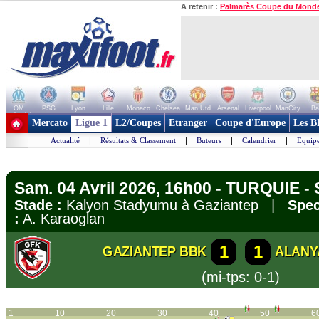
A retenir :
Palmarès Coupe du Mond
OM
PSG
Lyon
Lille
Monaco
Chelsea
Man Utd
Arsenal
Liverpool
ManCity
Ba
+ de clubs
Mercato
Ligue 1
L2/Coupes
Etranger
Coupe d'Europe
Les B
Actualité
|
Résultats & Classement
|
Buteurs
|
Calendrier
|
Equipe
Sam. 04 Avril 2026, 16h00 - TURQUIE - 
Stade :
Kalyon Stadyumu à Gaziantep |
Spec
:
A. Karaoglan
1
1
GAZIANTEP BBK
ALANY
(mi-tps: 0-1)
1
10
20
30
40
50
6