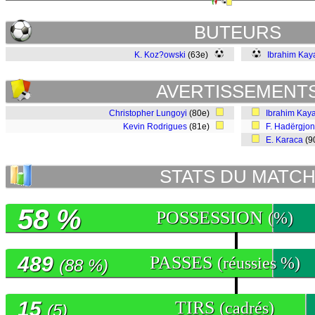
BUTEURS
K. Koz?owski
(63e)
Ibrahim Kay
AVERTISSEMENT
Christopher Lungoyi
(80e)
Ibrahim Kay
Kevin Rodrigues
(81e)
F. Hadërgjon
E. Karaca
(9
STATS DU MATC
58 %
POSSESSION
(%)
489
PASSES
(réussies %)
(88 %)
15
TIRS
(cadrés)
(5)