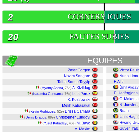
2
CORNERS JOUES
20
FAUTES SUBIES
EQUIPES
Zafer Gorgen
Victor Paul
Nazim Sangare
Nuno Lima
F. Aliti
Talha Sanuc Tayyip
Ümit Akda?
A. Kizildag
(
Myenty Abena
, 76e)
F. Hadërgjonaj
Luis Perez
(
Karamba Gassama
, 76e)
G. Makouta
K. Koz?owski
N. Janvier
(
Melih Kabasakal
Ruan
Drissa Camara
(
Kevin Rodrigues
, 52e)
Ianis Hagi
(
Christopher Lungoyi
(
Denis Dragus
, 89e)
Hwang Ui-
M. Bayo
(
Yusuf Kabadayi
, 46e)
Guven Yalc
A. Maxim