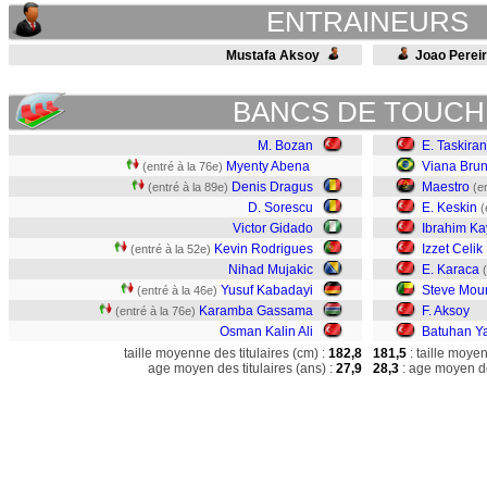
ENTRAINEURS
Mustafa Aksoy
Joao Perei
BANCS DE TOUCH
M. Bozan
E. Taskiran
Myenty Abena
Viana Bru
(entré à la 76e)
Denis Dragus
Maestro
(entré à la 89e)
(e
D. Sorescu
E. Keskin
(
Victor Gidado
Ibrahim Ka
Kevin Rodrigues
Izzet Celik
(entré à la 52e)
Nihad Mujakic
E. Karaca
Yusuf Kabadayi
Steve Mou
(entré à la 46e)
Karamba Gassama
F. Aksoy
(entré à la 76e)
Osman Kalin Ali
Batuhan Y
taille moyenne des titulaires (cm) :
182,8
181,5
: taille moye
age moyen des titulaires (ans) :
27,9
28,3
: age moyen de