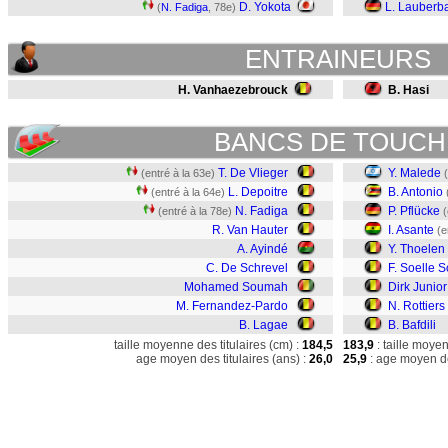
D. Yokota
L. Lauberb
(
N. Fadiga
, 78e)
ENTRAINEURS
H. Vanhaezebrouck
B. Hasi
BANCS DE TOUCH
T. De Vlieger
Y. Malede
(entré à la 63e)
L. Depoitre
B. Antonio
(entré à la 64e)
N. Fadiga
P. Pflücke
(entré à la 78e)
(
R. Van Hauter
I. Asante
(e
A. Ayindé
Y. Thoelen
C. De Schrevel
F. Soelle S
Mohamed Soumah
Dirk Junio
M. Fernandez-Pardo
N. Rottiers
B. Lagae
B. Bafdili
taille moyenne des titulaires (cm) :
184,5
183,9
: taille moye
age moyen des titulaires (ans) :
26,0
25,9
: age moyen de