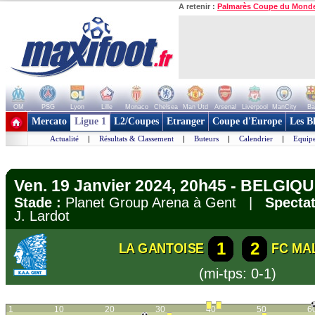
A retenir :
Palmarès Coupe du Mond
OM
PSG
Lyon
Lille
Monaco
Chelsea
Man Utd
Arsenal
Liverpool
ManCity
Ba
+ de clubs
Mercato
Ligue 1
L2/Coupes
Etranger
Coupe d'Europe
Les B
Actualité
|
Résultats & Classement
|
Buteurs
|
Calendrier
|
Equipe
Ven. 19 Janvier 2024, 20h45 - BELGIQUE
Stade :
Planet Group Arena à Gent |
Spectat
J. Lardot
1
2
LA GANTOISE
FC MA
(mi-tps: 0-1)
1
10
20
30
40
50
6