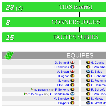
23
TIRS
(cadrés)
(7)
8
CORNERS JOUES
15
FAUTES SUBIES
EQUIPES
D. Schmidt
G. Coucke
I. Kandouss
J. Vanlerb
A. Brown
D. Bates
B. Agbor
E. Cobbaut
S. Kums
D. Foulon
(
J. De Sart
G. Hairema
P. Gerkens
R. Schoofs
(
L. Depoitre
, 64e)
O. Gandelman
J. Van Hec
(
T. De Vlieger
, 63e)
M. Samoise
N. Mukau
H. Cuypers
K. Mrabti
(
P