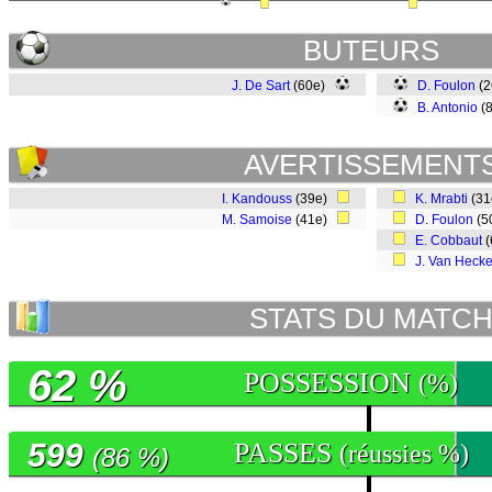
BUTEURS
J. De Sart
(60e)
D. Foulon
(
B. Antonio
(
AVERTISSEMENT
I. Kandouss
(39e)
K. Mrabti
(3
M. Samoise
(41e)
D. Foulon
(5
E. Cobbaut
(
J. Van Heck
STATS DU MATC
62 %
POSSESSION
(%)
599
PASSES
(réussies %)
(86 %)