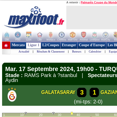
A retenir :
Palmarès Coupe du Mond
OM
PSG
Lyon
Lille
Monaco
Chelsea
Man Utd
Arsenal
Liverpool
ManCity
Ba
+ de clubs
Mercato
Ligue 1
L2/Coupes
Etranger
Coupe d'Europe
Les B
Actualité
|
Résultats & Classement
|
Buteurs
|
Calendrier
|
Equipe
Mar. 17 Septembre 2024, 19h00 - TURQU
Stade :
RAMS Park à ?stanbul |
Spectateurs
Aydin
3
1
GALATASARAY
GAZIA
(mi-tps: 2-0)
1
10
20
30
40
50
6