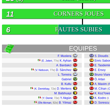
11
CORNERS JOUES
6
FAUTES SUBIES
EQUIPES
F. Muslera
S. Dioudis
K. Ayhan
Enric Sabor
(
E. Jelert
, 77e)
A. Bardakci
E. Tasdemi
D. Sánchez
E. Ersoy
(
V. Nelsson
, 77e)
L. Torreira
Bruno Vian
Gabriel
Ö. Artan
B. Kutlu
A. Maxim
(
F
D. Mertens
M. Cihan
(
K. Demirbay
, 72e)
(
C
M. Batshuayi
K. Koz?ows
Y. Akgün
K. Kodro
(
Y. Demir
, 72e)
(
I
B. Yilmaz
D. Sorescu
(
Efe Akman
, 82e)