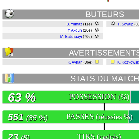
BUTEURS
B. Yilmaz
(11e)
F. Soyalp
(8
Y. Akgün
(26e)
M. Batshuayi
(76e)
AVERTISSEMENT
K. Ayhan
(36e)
K. Koz?owsk
STATS DU MATC
63 %
POSSESSION
(%)
551
PASSES
(réussies %)
(85 %)
23
TIRS
(cadrés)
(8)