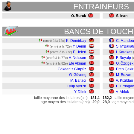
ENTRAINEURS
O. Buruk
S. Inan
BANCS DE TOUCH
K. Demirbay
C. Mandou
(entré à la 72e)
Y. Demir
S. M'Bakat
(entré à la 72e)
E. Jelert
I. Karakas
(entré à la 77e)
V. Nelsson
F. Soyalp
(entré à la 77e)
(
Efe Akman
O. Özçiçek
(entré à la 82e)
Gökdeniz Gürpüz
Eren Çakir
G. Güvenç
M. Bozan
M. Baltaci
A. Kizildag
Eyüp Ayd?n
E. Erdoga
Y. Dilek
A. Ablak
taille moyenne des titulaires (cm) :
181,4
182,2
: taille moye
age moyen des titulaires (ans) :
29,0
28,0
: age moyen de