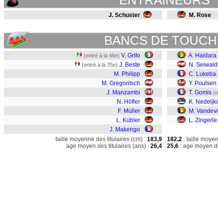
ENTRAINEURS
J. Schuster
M. Rose
BANCS DE TOUCH
V. Grifo
A. Haidara
(entré à la 46e)
J. Beste
N. Seiwald
(entré à la 75e)
M. Philipp
C. Lukeba
M. Gregoritsch
Y. Poulsen
J. Manzambi
T. Gomis
(e
N. Höfler
K. Nedeljk
F. Müller
M. Vandev
L. Kübler
L. Zingerle
J. Makengo
taille moyenne des titulaires (cm) :
183,9
182,2
: taille moye
age moyen des titulaires (ans) :
26,4
25,6
: age moyen de