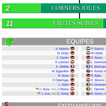
2
CORNERS JOUES
11
FAUTES SUBIES
EQUIPES
N. Atubolu
P. Gulácsi
M. Ginter
W. Orbán
C. Günter
D. Raum
P. Lienhart
L. Geertrui
K. Sildillia
E. Bitshiab
M. Eggestein
K. Kampl
(
A
R. Doan
R. Baku
P. Osterhage
X. Simons
(
L. Höler
A. Vermeer
J. Adamu
L. Openda
(
J. Beste
, 75e)
E. Dinkçi
B. Sesko
(
V. Grifo
, 46e)
(
Y