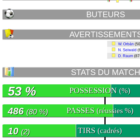
BUTEURS
AVERTISSEMENT
W. Orbán
(5
N. Seiwald
(
D. Raum
(8
STATS DU MATC
53 %
POSSESSION
(%)
486
PASSES
(réussies %)
(80 %)
10
TIRS
(cadrés)
(2)