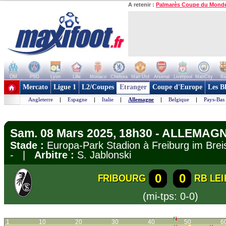
A retenir :
Palmarès Coupe du Mond
OM
PSG
Lyon
Lille
Monaco
Chelsea
Man Utd
Arsenal
Liverpool
ManCity
Ba
+ de clubs
Mercato
Ligue 1
L2/Coupes
Etranger
Coupe d'Europe
Les B
Angleterre
|
Espagne
|
Italie
|
Allemagne
|
Belgique
|
Pays-Bas
Sam. 08 Mars 2025, 18h30 - ALLEMAGN
Stade :
Europa-Park Stadion à Freiburg im Br
- |
Arbitre :
S. Jablonski
0
0
FRIBOURG
RB LEI
(mi-tps: 0-0)
1
10
20
30
40
50
6