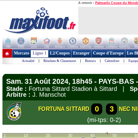
A retenir :
Palmarès Coupe du Mond
OM
PSG
Lyon
Lille
Monaco
Chelsea
Man Utd
Arsenal
Liverpool
ManCity
Ba
+ de clubs
Mercato
Ligue 1
L2/Coupes
Etranger
Coupe d'Europe
Les B
Actualité
|
Résultats & Classement
|
Buteurs
|
Calendrier
|
Equipe
Sam. 31 Août 2024, 18h45 - PAYS-BAS -
Stade :
Fortuna Sittard Stadion à Sittard |
Sp
Arbitre :
J. Manschot
0
3
FORTUNA SITTARD
NEC N
(mi-tps: 0-2)
1
10
20
30
40
50
6