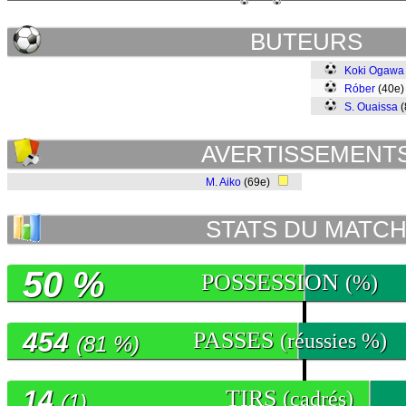
BUTEURS
Koki Ogawa
Róber
(40e
S. Ouaissa
(
AVERTISSEMENT
M. Aiko
(69e)
STATS DU MATC
50 %
POSSESSION
(%)
454
PASSES
(réussies %)
(81 %)
14
TIRS
(cadrés)
(1)