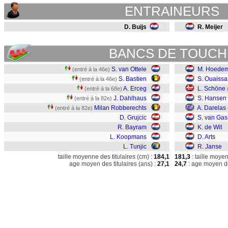
ENTRAINEURS
D. Buijs
R. Meijer
BANCS DE TOUCH
S. van Ottele
M. Hoedem
(entré à la 46e)
S. Bastien
S. Ouaissa
(entré à la 46e)
A. Erceg
L. Schöne
(entré à la 68e)
J. Dahlhaus
S. Hansen
(entré à la 82e)
Milan Robberechts
A. Darelas
(entré à la 82e)
D. Grujcic
S. van Gas
R. Bayram
K. de Wit
L. Koopmans
D. Arts
L. Tunjic
R. Janse
taille moyenne des titulaires (cm) :
184,1
181,3
: taille moye
age moyen des titulaires (ans) :
27,1
24,7
: age moyen de