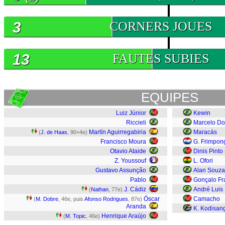
3
CORNERS JOUES
13
FAUTES SUBIES
EQUIPES
Luiz Júnior
Kewin
Riccieli
Marcelo Do
Martín Aguirregabiria
Maracás
(
J. de Haas
, 90+4e)
Francisco Moura
G. Frimpon
Otavio Ataide
Dinis Pinto
Z. Youssouf
L. Ofori
Gustavo Assunção
Alan Souza
Pablo
Gonçalo Fr
J. Cádiz
André Luis
(
Nathan
, 77e)
Óscar
Camacho
(
M. Dobre
, 46e, puis
Afonso Rodrigues
, 87e)
Aranda
K. Kodisan
Henrique Araújo
(
M. Topic
, 46e)