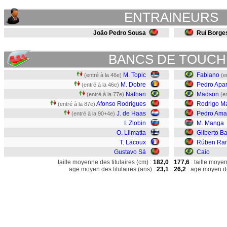
ENTRAINEURS
João Pedro Sousa
Rui Borge
BANCS DE TOUCH
M. Topic
Fabiano
(entré à la 46e)
(e
M. Dobre
Pedro Apar
(entré à la 46e)
Nathan
Madson
(entré à la 77e)
(e
Afonso Rodrigues
Rodrigo M
(entré à la 87e)
J. de Haas
Pedro Ama
(entré à la 90+4e)
I. Zlobin
M. Manga
O. Liimatta
Gilberto Ba
T. Lacoux
Rúben Ra
Gustavo Sá
Caio
taille moyenne des titulaires (cm) :
182,0
177,6
: taille moye
age moyen des titulaires (ans) :
23,1
26,2
: age moyen de