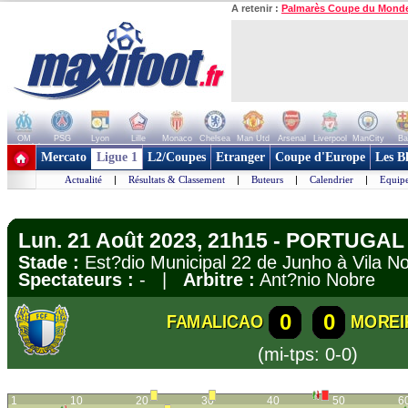
A retenir :
Palmarès Coupe du Mond
OM
PSG
Lyon
Lille
Monaco
Chelsea
Man Utd
Arsenal
Liverpool
ManCity
Ba
+ de clubs
Mercato
Ligue 1
L2/Coupes
Etranger
Coupe d'Europe
Les B
Actualité
|
Résultats & Classement
|
Buteurs
|
Calendrier
|
Equipe
Lun. 21 Août 2023, 21h15 - PORTUGAL 
Stade :
Est?dio Municipal 22 de Junho à Vila 
Spectateurs :
- |
Arbitre :
Ant?nio Nobre
0
0
FAMALICAO
MOREI
(mi-tps: 0-0)
1
10
20
30
40
50
6