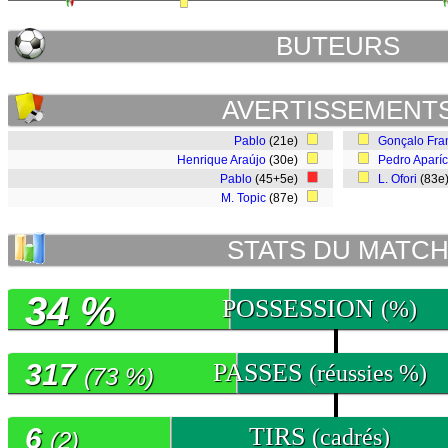
BUTEURS
AVERTISSEMENT
Pablo
(21e)
Gonçalo Fra
Henrique Araújo
(30e)
Pedro Aparíc
Pablo
(45+5e)
L. Ofori
(83e
M. Topic
(87e)
STATS DU MATC
34 %
POSSESSION
(%)
317
PASSES
(réussies %)
(73 %)
6
TIRS
(cadrés)
(2)