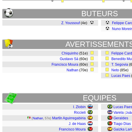
BUTEURS
Z. Youssouf
(4e)
Felippe Car
Nuno Morei
AVERTISSEMENT
Chiquinho
(51e)
Felippe Car
Gustavo Sá
(60e)
Benedito Mu
Francisco Moura
(60e)
T. Segovia
(
Nathan
(70e)
Neto
(85e)
Lucas Paes
EQUIPES
I. Zlobin
Lucas Pae
Riccieli
Varela
(
Joã
Martín Aguirregabiria
Geraldes
(
Nathan
, 57e)
J. de Haas
Tiago Dias
Francisco Moura
Gaizka Lar