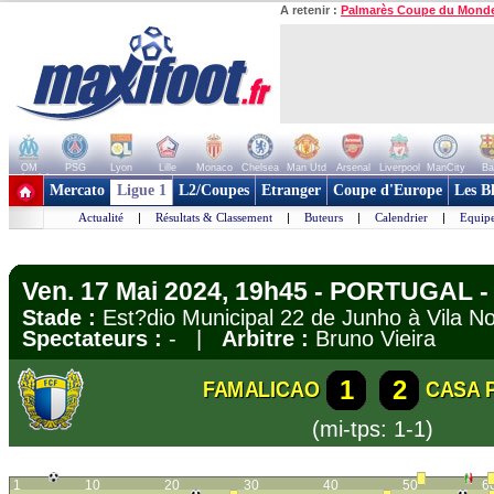
A retenir :
Palmarès Coupe du Mond
OM
PSG
Lyon
Lille
Monaco
Chelsea
Man Utd
Arsenal
Liverpool
ManCity
Ba
+ de clubs
Mercato
Ligue 1
L2/Coupes
Etranger
Coupe d'Europe
Les B
Actualité
|
Résultats & Classement
|
Buteurs
|
Calendrier
|
Equipe
Ven. 17 Mai 2024, 19h45 - PORTUGAL - 
Stade :
Est?dio Municipal 22 de Junho à Vila 
Spectateurs :
- |
Arbitre :
Bruno Vieira
1
2
FAMALICAO
CASA 
(mi-tps: 1-1)
1
10
20
30
40
50
6