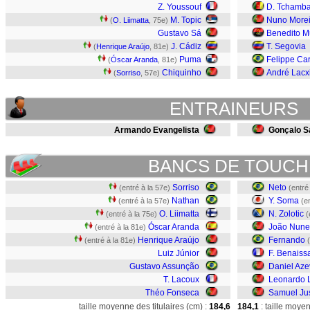
Z. Youssouf
D. Tchamb
M. Topic
Nuno Morei
(
O. Liimatta
, 75e)
Gustavo Sá
Benedito M
J. Cádiz
T. Segovia
(
Henrique Araújo
, 81e)
Puma
Felippe Ca
(
Óscar Aranda
, 81e)
Chiquinho
André Lacx
(
Sorriso
, 57e)
ENTRAINEURS
Armando Evangelista
Gonçalo S
BANCS DE TOUCH
Sorriso
Neto
(entré à la 57e)
(entré
Nathan
Y. Soma
(entré à la 57e)
(e
O. Liimatta
N. Zolotic
(entré à la 75e)
(
Óscar Aranda
João Nune
(entré à la 81e)
Henrique Araújo
Fernando
(entré à la 81e)
Luiz Júnior
F. Benaiss
Gustavo Assunção
Daniel Az
T. Lacoux
Leonardo 
Théo Fonseca
Samuel Ju
taille moyenne des titulaires (cm) :
184,6
184,1
: taille moye