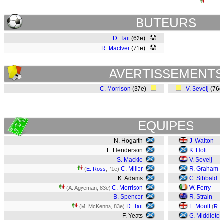
BUTEURS
D. Tait
(62e)
R. MacIver
(71e)
AVERTISSEMENT
C. Morrison
(37e)
V. Sevelj
(76
EQUIPES
N. Hogarth
J. Walton
L. Henderson
K. Holt
S. Mackie
V. Sevelj
C. Miller
R. Graham
(
E. Ross
, 71e)
K. Adams
C. Sibbald
C. Morrison
W. Ferry
(A. Agyeman, 83e)
B. Spencer
R. Strain
D. Tait
L. Moult
(M. McKenna, 83e)
(
R.
F. Yeats
G. Middlet