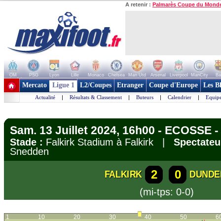
A retenir :
Palmarès Coupe du Mond
OM
PSG
Lyon
Lille
Monaco
Chelsea
Man Utd
Arsenal
Liverpool
ManCity
Ba
+ de clubs
Mercato
Ligue 1
L2/Coupes
Etranger
Coupe d'Europe
Les B
Actualité
|
Résultats & Classement
|
Buteurs
|
Calendrier
|
Equipe
Sam. 13 Juillet 2024, 16h00 - ECOSSE -
Stade :
Falkirk Stadium à Falkirk |
Spectateu
Snedden
2
0
FALKIRK
DUNDE
(mi-tps: 0-0)
1
10
20
30
40
50
6