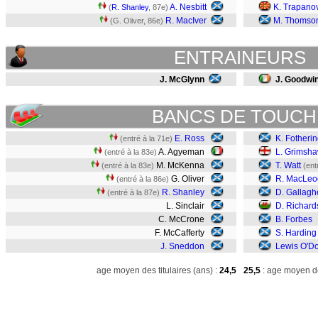
A. Nesbitt
K. Trapano
(
R. Shanley
, 87e)
R. MacIver
M. Thomso
(G. Oliver, 86e)
ENTRAINEURS
J. McGlynn
J. Goodwi
BANCS DE TOUCH
E. Ross
K. Fotheri
(entré à la 71e)
A. Agyeman
L. Grimsh
(entré à la 83e)
M. McKenna
T. Watt
(entré à la 83e)
(ent
G. Oliver
R. MacLeo
(entré à la 86e)
R. Shanley
D. Gallagh
(entré à la 87e)
L. Sinclair
D. Richard
C. McCrone
B. Forbes
F. McCafferty
S. Harding
J. Sneddon
Lewis O'Do
age moyen des titulaires (ans) :
24,5
25,5
: age moyen de