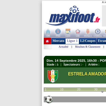
A r
OM
PSG
Lyon
Lille
Monaco
Chelsea
Ma
+ de clubs
Mercato
Ligue 1
L2/Coupes
Etran
Actualité
|
Résultats & Classement
|
Dim. 14 Septembre 2025, 16h30 - PO
Stade :
à |
Spectateurs :
- |
Arbitre :
ESTRELA AMADO
1
10
20
30