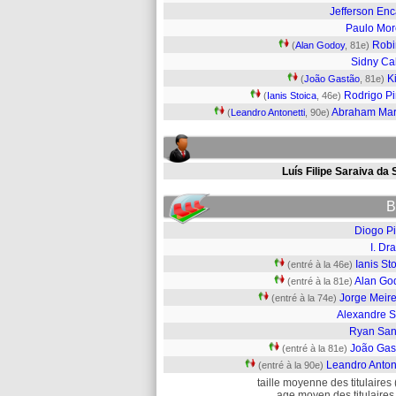
Jefferson En
Paulo Mor
Robi
(
Alan Godoy
, 81e)
Sidny Ca
K
(
João Gastão
, 81e)
Rodrigo P
(
Ianis Stoica
, 46e)
Abraham Ma
(
Leandro Antonetti
, 90e)
Luís Filipe Saraiva da 
B
Diogo Pi
I. Dr
Ianis St
(entré à la 46e)
Alan Go
(entré à la 81e)
Jorge Meire
(entré à la 74e)
Alexandre S
Ryan San
João Gas
(entré à la 81e)
Leandro Anton
(entré à la 90e)
taille moyenne des titulaires 
age moyen des titulaires 