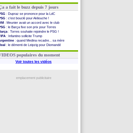
Ça a fait le buzz depuis 7 jours
PSG
: Dupraz se prononce pour la LdC
PSG
: c'est bouclé pour Akliouche !
OM
: Meunier avait un accord avec le club
PSG
: le Barça fixe son prix pour Torres
Barça
: Torres souhaite rejoindre le PSG !
FIFA
: Infantino sollicite Trump
Argentine
: quand Medina recadre... sa mère
Real
: le démenti de Leipzig pour Diomandé
OM
: Paixão attire un 2e club anglais
FIFA
: le conseiller d'Infantino démissionne !
VIDEOS populaires du moment
Voir toutes les vidéos
emplacement publicitaire