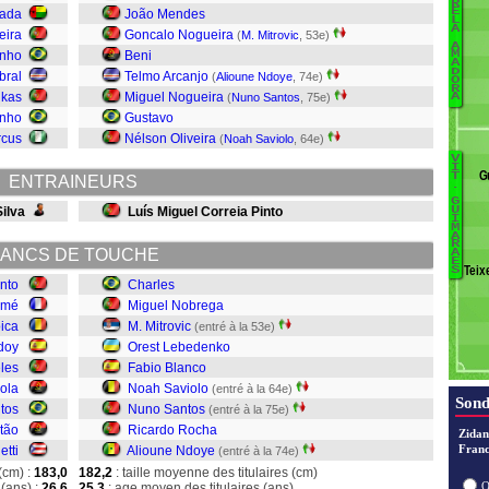
R
Pi
E
cada
João Mendes
L
A
D
eira
Goncalo Nogueira
(
M. Mitrovic
, 53e)
A
St
nho
Beni
M
A
D
bral
Telmo Arcanjo
(
Alioune Ndoye
, 74e)
O
R
ikas
Miguel Nogueira
(
Nuno Santos
, 75e)
A
M
inho
Gustavo
S
rcus
Nélson Oliveira
(
Noah Saviolo
, 64e)
G
V
B
I
A
G
T
ENTRAINEURS
.
R
G
Silva
Luís Miguel Correia Pinto
U
C
I
M
N
A
R
ANCS DE TOUCHE
Mi
A
E
Teix
S
L
nto
Charles
B
amé
Miguel Nobrega
Sa
oica
M. Mitrovic
(entré à la 53e)
S
doy
Orest Lebedenko
N
les
Fabio Blanco
ola
Noah Saviolo
(entré à la 64e)
Sond
tos
Nuno Santos
(entré à la 75e)
tão
Ricardo Rocha
Zidan
Franc
etti
Alioune Ndoye
(entré à la 74e)
(cm) :
183,0
182,2
: taille moyenne des titulaires (cm)
O
(ans) :
26,6
25,3
: age moyen des titulaires (ans)