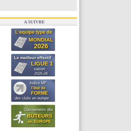
A SUIVRE
L'equipe type de
MONDIAL
2026
Le meilleur effectif
LIGUE 1
saison
2025-26
Indice MF :
l'état de
FORME
des clubs en europe
Classements des
BUTEURS
en EUROPE