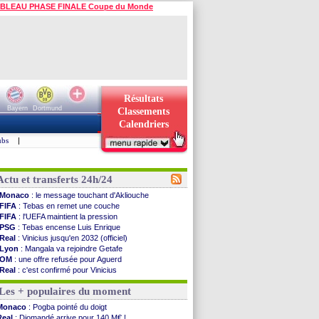
BLEAU PHASE FINALE Coupe du Monde
Résultats
Bayern
Dortmund
Classements
Calendriers
ubs
|
Actu et transferts 24h/24
Monaco
: le message touchant d'Akliouche
FIFA
: Tebas en remet une couche
FIFA
: l'UEFA maintient la pression
PSG
: Tebas encense Luis Enrique
Real
: Vinicius jusqu'en 2032 (officiel)
Lyon
: Mangala va rejoindre Getafe
OM
: une offre refusée pour Aguerd
Real
: c'est confirmé pour Vinicius
Troyes
: Junior Diaz jusqu'en 2030 (officiel)
Les + populaires du moment
PSG
: Akliouche a signé (officiel)
OM
: une offre pour Bulka
Monaco
: Pogba pointé du doigt
PSG
: contrat signé pour Akliouche
Real
: Diomandé arrive pour 140 M€ !