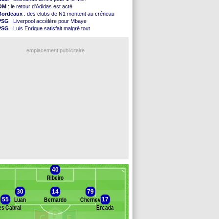
Ouganda
: Owori battu à mort à Kampala
OM
: le retour d'Adidas est acté
Arsenal
: Arteta veut créer une dynastie
Bordeaux
: des clubs de N1 montent au créneau
Chelsea
: Palace a fait son offre pour Disasi
PSG
: Liverpool accélère pour Mbaye
FIFA
: le gouvernement espagnol s'en mêle
PSG
: Luis Enrique satisfait malgré tout
PSG
: l'étonnante rumeur Gusto
Barça
: Ferran Torres donne son feu vert au PSG
Bologne
: Dallinga est sur le marché
Real
: une nouvelle offre pour Vinicius
OM
: accord trouvé avec Man City pour Rulli
emplacement publicitaire
OM
: Medina vers Leverkusen pour 25 M€
Uruguay
: Forlan nommé sélectionneur (officiel)
Séville
: Juanlu signe à Bournemouth (officiel)
PSG
: Ndjantou heureux d'avoir rejoué
Real
: Diomandé pour 140 M€ ! (officiel)
Voir les brèves précédentes
40
Ribeiro
30
14
79
55
17
Luan
Bernardo
Chernev
es Cabral
Encada
nc des remplaçants
Estrela Amadora