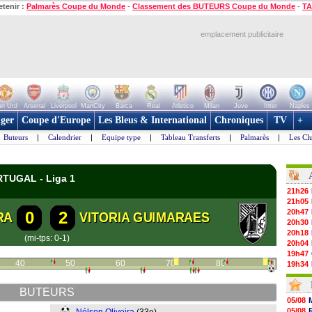
etenir :
Palmarès Coupe du Monde
-
Classement des BUTEURS Coupe du Monde
-
TA
emplacement publicitaire
n Utd
Arsenal
Liverpool
ManCity
Barca
Real
Atletico
Milan
Juve
Inter
Naples
ger
Coupe d'Europe
Les Bleus & International
Chroniques
TV
+
Buteurs
|
Calendrier
|
Equipe type
|
Tableau Transferts
|
Palmarès
|
Les Cl
RTUGAL - Liga 1
21h26
21h05
20h47
0
2
RA
VITORIA GUIMARAES
20h30
20h18
(mi-tps: 0-1)
20h04
19h47
40
50
60
70
80
90
19h34
19h14
19h06
BUTEURS
18h50
05/08
18h30
05/08