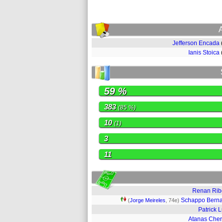
Jefferson Encada
Ianis Stoica
59 %
383
(85 %)
10
(1)
3
11
Renan Rib
Schappo Bern
(
Jorge Meireles
, 74e)
Patrick 
Atanas Che