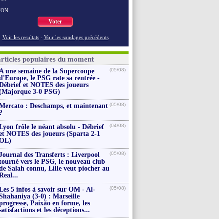
NON
Voter
Voir les resultats
-
Voir les sondages précédents
articles populaires du moment
(05/08)
A une semaine de la Supercoupe
d'Europe, le PSG rate sa rentrée -
Débrief et NOTES des joueurs
(Majorque 3-0 PSG)
(05/08)
Mercato : Deschamps, et maintenant
?
(04/08)
Lyon frôle le néant absolu - Débrief
et NOTES des joueurs (Sparta 2-1
OL)
(05/08)
Journal des Transferts : Liverpool
tourné vers le PSG, le nouveau club
de Salah connu, Lille veut piocher au
Real...
(05/08)
Les 5 infos à savoir sur OM - Al-
Shahaniya (3-0) : Marseille
progresse, Paixão en forme, les
satisfactions et les déceptions...