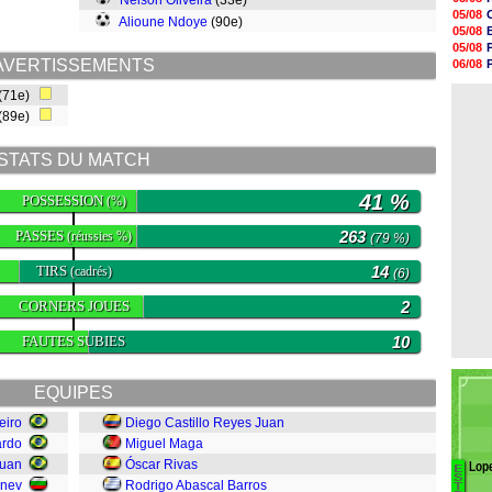
Nélson Oliveira
(33e)
18h20
05/08
Alioune Ndoye
(90e)
17h58
05/08
17h47
05/08
17h34
AVERTISSEMENTS
06/08
17h22
06/08
17h10
(71e)
05/08
16h59
(89e)
16h53
16h45
16h34
STATS DU MATCH
16h21
16h04
41 %
POSSESSION
(%)
PASSES
263
(réussies %)
(79 %)
TIRS
14
(cadrés)
(6)
CORNERS JOUES
2
FAUTES SUBIES
10
EQUIPES
eiro
Diego Castillo Reyes Juan
ardo
Miguel Maga
Luan
Óscar Rivas
Lop
E
Ba
S
rnev
Rodrigo Abascal Barros
T