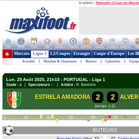
A retenir :
Palmarès Coupe du Mond
OM
PSG
Lyon
Lille
Monaco
Chelsea
Man Utd
Arsenal
Liverpool
ManCity
Ba
+ de clubs
Mercato
Ligue 1
L2/Coupes
Etranger
Coupe d'Europe
Les B
Actualité
|
Résultats & Classement
|
Buteurs
|
Calendrier
|
Equipe
Lun. 25 Août 2025, 21h15 - PORTUGAL - Liga 1
Stade :
à |
Spectateurs :
- |
Arbitre :
R. Baixinho
2
2
ESTRELA AMADORA
ALVER
(mi-tps: 1-2)
1
10
20
30
40
50
6
BUTEURS