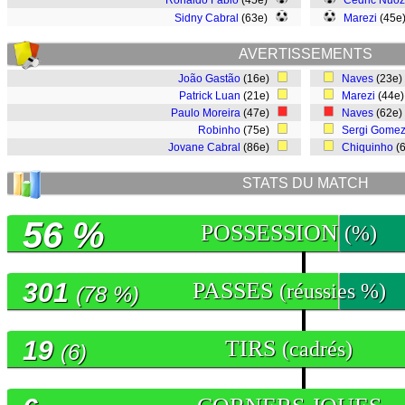
Ronaldo Fabio
(45e)
Cedric Nuoz
Sidny Cabral
(63e)
Marezi
(45e
AVERTISSEMENTS
João Gastão
(16e)
Naves
(23e
Patrick Luan
(21e)
Marezi
(44e
Paulo Moreira
(47e)
Naves
(62e
Robinho
(75e)
Sergi Gome
Jovane Cabral
(86e)
Chiquinho
(
STATS DU MATCH
56 %
POSSESSION
(%)
301
PASSES
(réussies %)
(78 %)
19
TIRS
(cadrés)
(6)