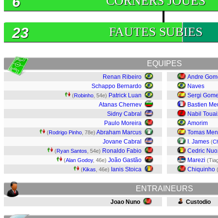
6
CORNERS JOUES
23
FAUTES SUBIES
EQUIPES
Renan Ribeiro
Andre Gom
Schappo Bernardo
Naves
Patrick Luan
Sergi Gom
(
Robinho
, 54e)
Atanas Chernev
Bastien Me
Sidny Cabral
Nabil Touai
Paulo Moreira
Amorim
Abraham Marcus
Tomas Men
(
Rodrigo Pinho
, 78e)
Jovane Cabral
I. James
(
C
Ronaldo Fabio
Cedric Nuo
(
Ryan Santos
, 54e)
João Gastão
Marezi
(
Alan Godoy
, 46e)
(Tia
Ianis Stoica
Chiquinho
(
Kikas
, 46e)
ENTRAINEURS
Joao Nuno
Custodio