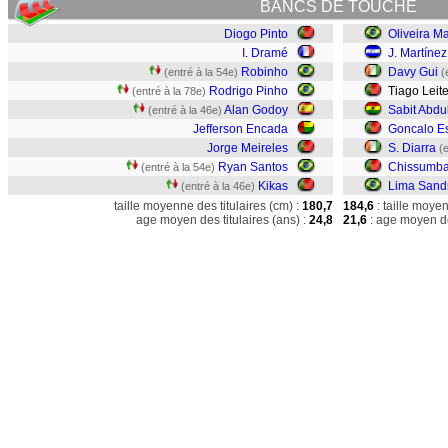
BANCS DE TOUCHE
Diogo Pinto
Oliveira M
I. Dramé
J. Martínez
Robinho
Davy Gui
(entré à la 54e)
(
Rodrigo Pinho
Tiago Leit
(entré à la 78e)
Alan Godoy
Sabit Abdu
(entré à la 46e)
Jefferson Encada
Goncalo E
Jorge Meireles
S. Diarra
(
Ryan Santos
Chissumb
(entré à la 54e)
Kikas
Lima Sand
(entré à la 46e)
taille moyenne des titulaires (cm) :
180,7
184,6
: taille moye
age moyen des titulaires (ans) :
24,8
21,6
: age moyen de