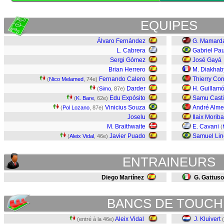
EQUIPES
Álvaro Fernández
G. Mamarda
L. Cabrera
Gabriel Pau
Sergi Gómez
José Gayá
Brian Herrero
M. Diakhab
Fernando Calero
Thierry Cor
(
Nico Melamed
, 74e)
Darder
H. Guillam
(
Simo
, 87e)
Edu Expósito
Samu Casti
(
K. Bare
, 62e)
Vinicius Souza
André Alme
(
Pol Lozano
, 87e)
Joselu
Ilaix Moriba
M. Braithwaite
E. Cavani
(
Javier Puado
Samuel Lin
(
Aleix Vidal
, 46e)
ENTRAINEURS
Diego Martínez
G. Gattuso
BANCS DE TOUCH
Aleix Vidal
J. Kluivert
(entré à la 46e)