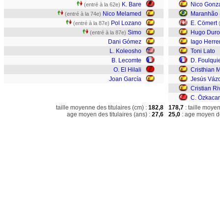
K. Bare
Nico Gonz
(entré à la 62e)
Nico Melamed
Maranhão
(entré à la 74e)
Pol Lozano
E. Cömert
(entré à la 87e)
Simo
Hugo Duro
(entré à la 87e)
Dani Gómez
Iago Herre
L. Koleosho
Toni Lato
B. Lecomte
D. Foulqui
O. El Hilali
Cristhian 
Joan García
Jesús Váz
Cristian Ri
C. Özkacar
taille moyenne des titulaires (cm) :
182,8
178,7
: taille moye
age moyen des titulaires (ans) :
27,6
25,0
: age moyen de