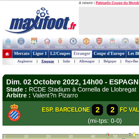
A retenir :
Palmarès Coupe du Mond
OM
PSG
Lyon
Lille
Monaco
Chelsea
Man Utd
Arsenal
Liverpool
ManCity
Ba
+ de clubs
Mercato
Ligue 1
L2/Coupes
Etranger
Coupe d'Europe
Les B
Angleterre
|
Espagne
|
Italie
|
Allemagne
|
Belgique
|
Pays-Bas
Dim. 02 Octobre 2022, 14h00 - ESPAGN
Stade :
RCDE Stadium à Cornella de Llobreg
Arbitre :
Valent?n Pizarro
2
2
ESP. BARCELONE
FC VA
(mi-tps: 0-0)
1
10
20
30
40
50
6