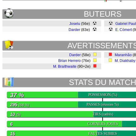
BUTEURS
Joselu
(56e)
Gabriel Paul
Darder
(83e)
E. Cömert
(
AVERTISSEMENT
Darder
(58e)
Maranhão
(
Brian Herrero
(76e)
M. Diakhaby
M. Braithwaite
(90+2e)
STATS DU MATC
37 %
POSSESSION
(%)
295
PASSES
(réussies %)
(68 %)
10
TIRS
(cadrés)
(5)
6
CORNERS JOUES
15
FAUTES SUBIES