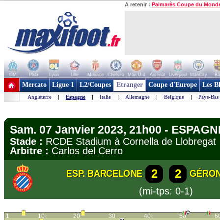
A retenir :
Palmarès Coupe du Mond
OM
PSG
Lyon
Lille
Monaco
Chelsea
Man Utd
Arsenal
Liverpool
ManCity
Ba
+ de clubs
Mercato
Ligue 1
L2/Coupes
Etranger
Coupe d'Europe
Les B
Angleterre
|
Espagne
|
Italie
|
Allemagne
|
Belgique
|
Pays-Bas
Sam. 07 Janvier 2023, 21h00 - ESPAGNE
Stade :
RCDE Stadium à Cornella de Llobreg
Arbitre :
Carlos del Cerro
2
2
ESP. BARCELONE
GÉRON
(mi-tps: 0-1)
1
10
20
30
40
50
6