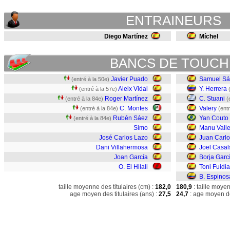
ENTRAINEURS
Diego Martínez
Míchel
BANCS DE TOUCH
Javier Puado
Samuel Sá
(entré à la 50e)
Aleix Vidal
Y. Herrera
(entré à la 57e)
Roger Martínez
C. Stuani
(entré à la 84e)
(
C. Montes
Valery
(entré à la 84e)
(ent
Rubén Sáez
Yan Couto
(entré à la 84e)
Simo
Manu Valle
José Carlos Lazo
Juan Carlo
Dani Villahermosa
Joel Casal
Joan García
Borja Garc
O. El Hilali
Toni Fuidi
B. Espinos
taille moyenne des titulaires (cm) :
182,0
180,9
: taille moye
age moyen des titulaires (ans) :
27,5
24,7
: age moyen de