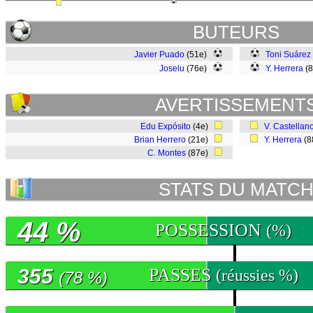
BUTEURS
Javier Puado
(51e)
Toni Suárez
Joselu
(76e)
Y. Herrera
(
AVERTISSEMENT
Edu Expósito
(4e)
V. Castellan
Brian Herrero
(21e)
Y. Herrera
(8
C. Montes
(87e)
STATS DU MATC
44 %
POSSESSION
(%)
355
PASSES
(réussies %)
(78 %)