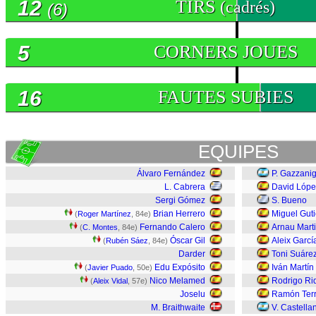
12
TIRS
(cadrés)
(6)
5
CORNERS JOUES
16
FAUTES SUBIES
EQUIPES
Álvaro Fernández
P. Gazzani
L. Cabrera
David Lópe
Sergi Gómez
S. Bueno
Brian Herrero
Miguel Guti
(
Roger Martínez
, 84e)
Fernando Calero
Arnau Mart
(
C. Montes
, 84e)
Óscar Gil
Aleix Garcí
(
Rubén Sáez
, 84e)
Darder
Toni Suáre
Edu Expósito
Iván Martín
(
Javier Puado
, 50e)
Nico Melamed
Rodrigo Ri
(
Aleix Vidal
, 57e)
Joselu
Ramón Terr
M. Braithwaite
V. Castella