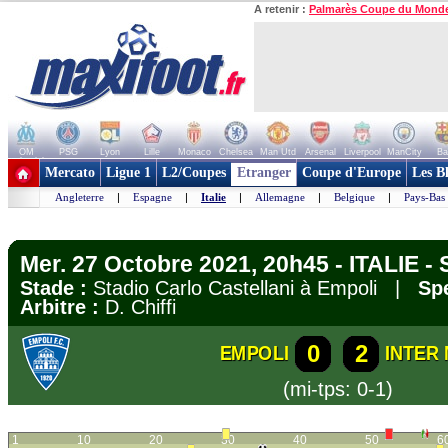
A retenir :
Palmarès Coupe du Mond
OM
PSG
Lyon
Lille
Monaco
Chelsea
Man Utd
Arsenal
Liverpool
ManCity
Ba
+ de clubs
Mercato
Ligue 1
L2/Coupes
Etranger
Coupe d'Europe
Les B
Angleterre
|
Espagne
|
Italie
|
Allemagne
|
Belgique
|
Pays-Bas
Mer. 27 Octobre 2021, 20h45 - ITALIE - 
Stade :
Stadio Carlo Castellani à Empoli |
Spe
Arbitre :
D. Chiffi
0
2
EMPOLI
INTER 
(mi-tps: 0-1)
1
10
20
30
40
50
6