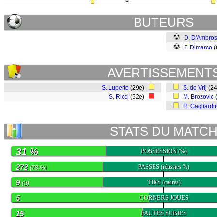
BUTEURS
D. D'Ambros
F. Dimarco
(
AVERTISSEMENT
S. Luperto
(29e)
S. de Vrij
(2
S. Ricci
(52e)
M. Brozovic
R. Gagliardin
STATS DU MATC
31 %
POSSESSION
(%)
272
PASSES
(réussies %)
(78 %)
9
TIRS
(cadrés)
(3)
5
CORNERS JOUES
15
FAUTES SUBIES