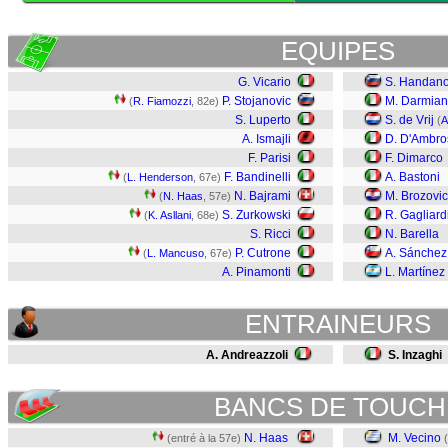
EQUIPES
G. Vicario
S. Handano
P. Stojanovic
M. Darmian
(
R. Fiamozzi
, 82e)
S. Luperto
S. de Vrij
(
A
A. Ismajli
D. D'Ambro
F. Parisi
F. Dimarco
F. Bandinelli
A. Bastoni
(
L. Henderson
, 67e)
N. Bajrami
M. Brozovic
(
N. Haas
, 57e)
S. Zurkowski
R. Gagliard
(
K. Asllani
, 68e)
S. Ricci
N. Barella
P. Cutrone
A. Sánchez
(
L. Mancuso
, 67e)
A. Pinamonti
L. Martínez
ENTRAINEURS
A. Andreazzoli
S. Inzaghi
BANCS DE TOUCH
N. Haas
M. Vecino
(entré à la 57e)