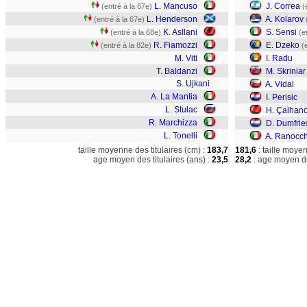
L. Mancuso
J. Correa
(entré à la 67e)
(
L. Henderson
A. Kolarov
(entré à la 67e)
K. Asllani
S. Sensi
(entré à la 68e)
(e
R. Fiamozzi
E. Dzeko
(entré à la 82e)
(
M. Viti
I. Radu
T. Baldanzi
M. Skriniar
S. Ujkani
A. Vidal
A. La Mantia
I. Perisic
L. Stulac
H. Çalhan
R. Marchizza
D. Dumfrie
L. Tonelli
A. Ranocch
taille moyenne des titulaires (cm) :
183,7
181,6
: taille moye
age moyen des titulaires (ans) :
23,5
28,2
: age moyen de