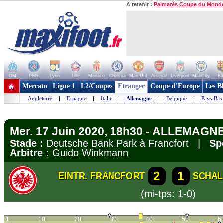
A retenir :
Palmarès Coupe du Mond
OM
PSG
Lyon
Lille
Monaco
Chelsea
Man Utd
Arsenal
Liverpool
ManCity
Ba
+ de clubs
Mercato
Ligue 1
L2/Coupes
Etranger
Coupe d'Europe
Les B
Angleterre
|
Espagne
|
Italie
|
Allemagne
|
Belgique
|
Pays-Bas
Mer. 17 Juin 2020, 18h30 - ALLEMAGNE
Stade :
Deutsche Bank Park à Francfort |
Sp
Arbitre :
Guido Winkmann
2
1
EINTR. FRANCFORT
SCHAL
(mi-tps: 1-0)
1
10
20
30
40
50
6