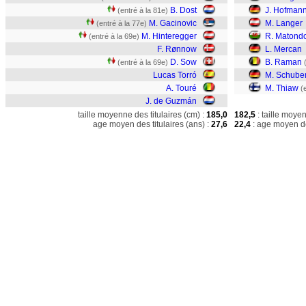
B. Dost
J. Hofman
(entré à la 81e)
M. Gacinovic
M. Langer
(entré à la 77e)
M. Hinteregger
R. Matond
(entré à la 69e)
F. Rønnow
L. Mercan
D. Sow
B. Raman
(entré à la 69e)
Lucas Torró
M. Schuber
A. Touré
M. Thiaw
(
J. de Guzmán
taille moyenne des titulaires (cm) :
185,0
182,5
: taille moye
age moyen des titulaires (ans) :
27,6
22,4
: age moyen de