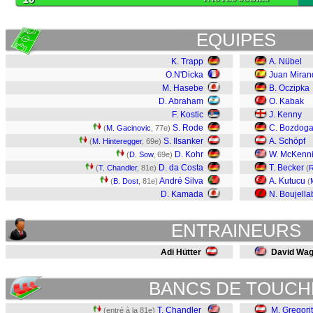
EQUIPES
K. Trapp
A. Nübel
O.N'Dicka
Juan Miran
M. Hasebe
B. Oczipka
D. Abraham
O. Kabak
F. Kostic
J. Kenny
S. Rode
C. Bozdog
(
M. Gacinovic
, 77e)
S. Ilsanker
A. Schöpf
(
M. Hinteregger
, 69e)
D. Kohr
W. McKenn
(
D. Sow
, 69e)
D. da Costa
T. Becker
(
T. Chandler
, 81e)
(
R
André Silva
A. Kutucu
(
B. Dost
, 81e)
(
D. Kamada
N. Boujella
ENTRAINEURS
Adi Hütter
David Wag
BANCS DE TOUCH
T. Chandler
M. Gregori
(entré à la 81e)