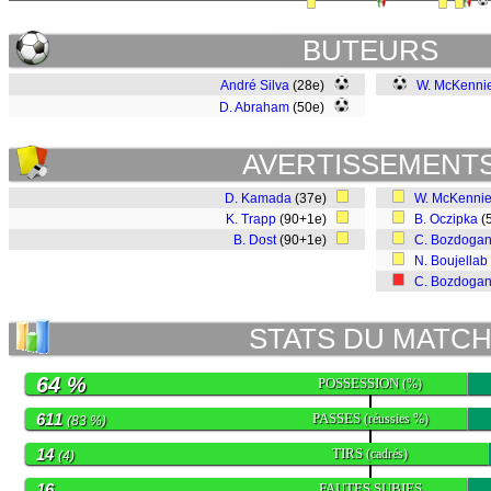
BUTEURS
André Silva
(28e)
W. McKenni
D. Abraham
(50e)
AVERTISSEMENT
D. Kamada
(37e)
W. McKenni
K. Trapp
(90+1e)
B. Oczipka
(
B. Dost
(90+1e)
C. Bozdoga
N. Boujellab
C. Bozdoga
STATS DU MATC
64 %
POSSESSION
(%)
611
PASSES
(réussies %)
(83 %)
14
TIRS
(cadrés)
(4)
16
FAUTES SUBIES