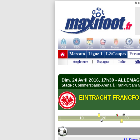
A r
OM
PSG
Lyon
Lille
Monaco
Chelsea
Ma
+ de clubs
Mercato
Ligue 1
L2/Coupes
Etran
Angleterre
|
Espagne
|
Italie
|
All
Dim. 24 Avril 2016, 17h30 - ALLEMA
Stade :
Commerzbank-Arena à Frankfurt am
EINTRACHT FRANCFO
1
10
20
30