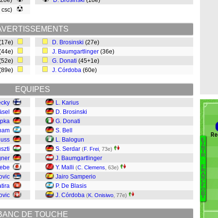
(28e)
D. Brosinski
(18e)
, csc)
AVERTISSEMENTS
(17e)
D. Brosinski
(27e)
(44e)
J. Baumgartlinger
(36e)
(52e)
G. Donati
(45+1e)
(89e)
J. Córdoba
(60e)
EQUIPES
ecky
L. Karius
äsel
D. Brosinski
ipka
G. Donati
aham
S. Bell
Re
Russ
L. Balogun
E
B
I
N
szti
S. Serdar
(
F. Frei
, 73e)
T
L
R
gner
J. Baumgartlinger
.
Z
sebe
Y. Malli
F
(
C. Clemens
, 63e)
R
D
A
ovic
Jairo Samperio
N
I
C
tira
P. De Blasis
F
O
Ki
R
ovic
J. Córdoba
(
K. Onisiwo
, 77e)
T
W
C
BANC DE TOUCHE