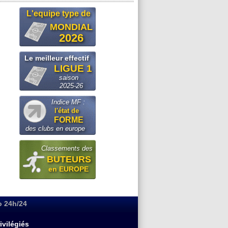
L'equipe type de
MONDIAL
2026
Le meilleur effectif
LIGUE 1
saison
2025-26
Indice MF :
l'état de
FORME
des clubs en europe
Classements des
BUTEURS
en EUROPE
o 24h/24
ivilégiés