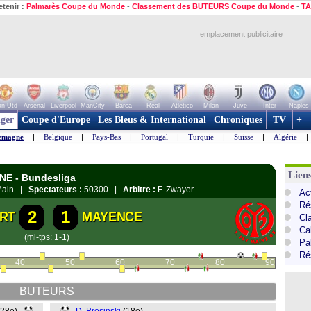
etenir :
Palmarès Coupe du Monde
-
Classement des BUTEURS Coupe du Monde
-
TA
emplacement publicitaire
n Utd
Arsenal
Liverpool
ManCity
Barca
Real
Atletico
Milan
Juve
Inter
Naples
ger
Coupe d'Europe
Les Bleus & International
Chroniques
TV
+
emagne
|
Belgique
|
Pays-Bas
|
Portugal
|
Turquie
|
Suisse
|
Algérie
|
Lien
GNE - Bundesliga
 Main |
Spectateurs :
50300 |
Arbitre :
F. Zwayer
Ac
Ré
2
1
RT
MAYENCE
Cl
Ca
(mi-tps: 1-1)
Pa
Ré
40
50
60
70
80
90
BUTEURS