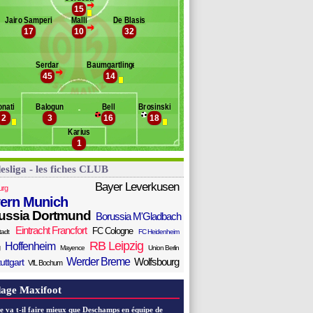
>
15
Banc des remplaçants
Mayence
Jairo Samperio
Malli
De Blasis
>
17
10
32
rci
engtsson
ck
Serdar
Baumgartlinger
ritz
>
45
14
ei
lemens
nati
Balogun
Bell
Brosinski
nisiwo
2
3
16
18
Karius
1
esliga - les fiches CLUB
Bayer Leverkusen
urg
ern Munich
ussia Dortmund
Borussia M'Gladbach
Eintracht Francfort
FC Cologne
tadt
FC Heidenheim
RB Leipzig
Hoffenheim
Mayence
Union Berlin
Werder Breme
Wolfsbourg
uttgart
VfL Bochum
age Maxifoot
e va t-il faire mieux que Deschamps en équipe de