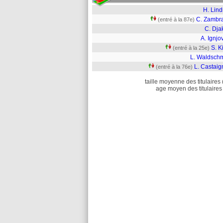
H. Lind
C. Zambr
(entré à la 87e)
C. Dja
A. Ignjo
S. Ki
(entré à la 25e)
L. Waldschm
L. Castaig
(entré à la 76e)
taille moyenne des titulaires 
age moyen des titulaires 