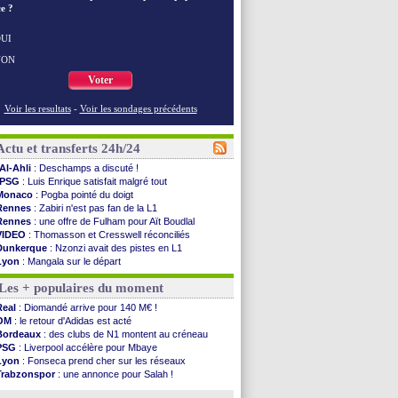
e ?
UI
NON
Voter
Voir les resultats
-
Voir les sondages précédents
Actu et transferts 24h/24
Al-Ahli
: Deschamps a discuté !
PSG
: Luis Enrique satisfait malgré tout
Monaco
: Pogba pointé du doigt
Rennes
: Zabiri n'est pas fan de la L1
Rennes
: une offre de Fulham pour Aït Boudlal
VIDEO
: Thomasson et Cresswell réconciliés
Dunkerque
: Nzonzi avait des pistes en L1
Lyon
: Mangala sur le départ
Amical
: Arsenal s'incline face au Real Betis
Les + populaires du moment
Amical
: lourde défaite pour le PSG
Man City
: Maresca flou pour Reijnders
Real
: Diomandé arrive pour 140 M€ !
LdC
: Fenerbahçe prend une belle option
OM
: le retour d'Adidas est acté
Al-Diriyah
: Mbemba arrive libre (officiel)
Bordeaux
: des clubs de N1 montent au créneau
Atletico
: le plan d'Alvarez à son retour
PSG
: Liverpool accélère pour Mbaye
Amical
: premier succès pour Brest
Lyon
: Fonseca prend cher sur les réseaux
VIDEO
: le joli but de Greenwood avec le Fener !
Trabzonspor
: une annonce pour Salah !
CdM 2030
: une promesse d'Infantino au Maroc ...
EdF
: Infantino complimente Mbappé
PSG
: la compo pour le premier match amical