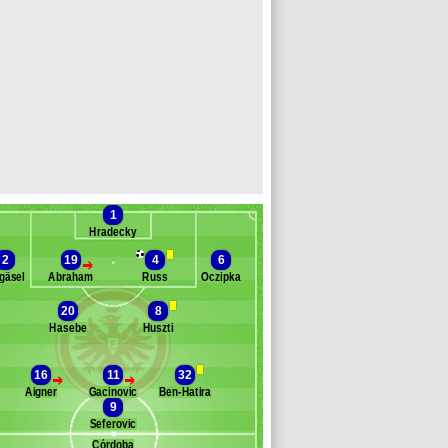
1
Hradecky
2
19
4
6
>
gäsel
Abraham
Russ
Oczipka
anc des remplaçants
Eintr. Francfort
20
8
indner
Hasebe
Huszti
ambrano
jakpa
16
11
32
gnjovski
>
>
Aigner
Gacinovic
Ben-Hatira
ttel
9
aldschmidt
Seferovic
astaignos
Córdoba