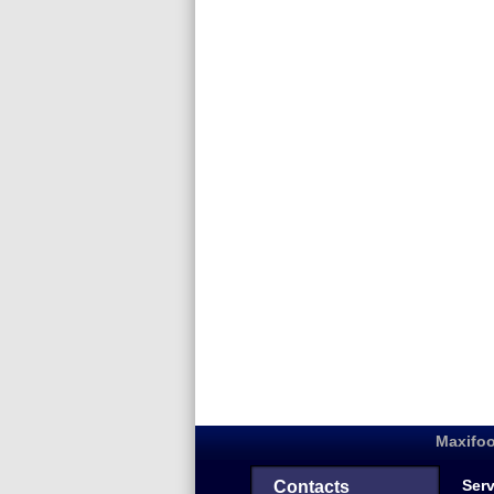
Maxifoo
Serv
Contacts