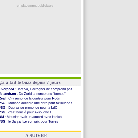
Nice
: 3 joueurs écartés du groupe pro
Newcastle
: Jaissle est le nouveau coach (off.)
emplacement publicitaire
Real
: une nouvelle offre pour Vinicius
Amical
: l'OM domine Al-Shahaniya
Monaco
: Cabral a prolongé (officiel)
Atletico
: Molina va signer à la Roma
Real
: Diomandé arrive pour 140 M€ !
Voir les brèves précédentes
Ça a fait le buzz depuis 7 jours
Liverpool
: Barcola, Carragher ne comprend pas
Tottenham
: De Zerbi annonce une "bombe"
Real
: City annonce la couleur pour Rodri
PSG
: Monaco accepte une offre pour Akliouche !
PSG
: Dupraz se prononce pour la LdC
PSG
: c'est bouclé pour Akliouche !
OM
: Meunier avait un accord avec le club
PSG
: le Barça fixe son prix pour Torres
OM
: accord de principe entre Rulli et Man City
Barça
: Torres souhaite rejoindre le PSG !
A SUIVRE