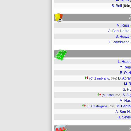
M. Russ
S. Bell
(84e
M. Russ
Ä. Ben-Hatira
S. Huszti
C. Zambrano
L. Hrad
Y. Reg
B. Ocz
D. Abr
(
C. Zambrano
, 87e)
M. 
S. Hu
S. Ai
(
S. Kittel
, 25e)
M. Ha
M. Gacin
(
L. Castaignos
, 76e)
Ä. Ben-Ha
H. Sefer