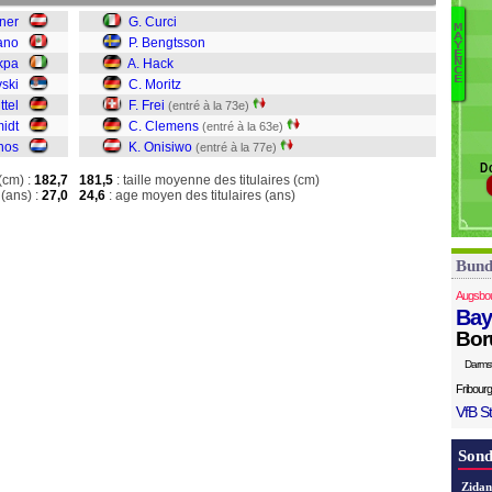
ner
G. Curci
M
A
ano
P. Bengtsson
Y
Cu
E
kpa
A. Hack
N
B
C
E
vski
C. Moritz
Ha
ttel
F. Frei
(entré à la 73e)
Mo
idt
C. Clemens
(entré à la 63e)
Fr
nos
K. Onisiwo
(entré à la 77e)
C
Do
O
(cm) :
182,7
181,5
: taille moyenne des titulaires (cm)
(ans) :
27,0
24,6
: age moyen des titulaires (ans)
Bund
Augsbo
Bay
Bor
Darms
Fribourg
VfB St
Sond
Zidan