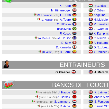
K. Trapp
P. Gulácsi
M. Hinteregger
V. Orban
E. Durm
Angeliño
(
S. Lammers
, 71e)
A. Touré
N. Mukiele
(
J. Hauge
, 59e)
O. N'Dicka
M. Simaka
Lucas Melo
J. Gvardiol
F. Kostic
K. Kampl
(
K
A. Hrustic
C. Nkunku
(
A. Barkok
, 59e)
D. Sow
A. Haidara
D. Kamada
D. Szobosz
R. Borré
Y. Poulsen
(
R. Ache
, 82e)
ENTRAINEURS
O. Glasner
J. Marsch
BANCS DE TOUCH
J. Hauge
K. Laimer
(entré à la 59e)
(
A. Barkok
André Silv
(entré à la 59e)
S. Lammers
E. Forsber
(entré à la 71e)
R. Ache
Daniel Ol
(entré à la 82e)