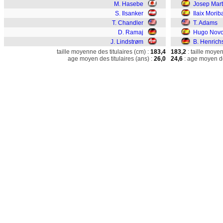
M. Hasebe
Josep Mart
S. Ilsanker
Ilaix Morib
T. Chandler
T. Adams
D. Ramaj
Hugo Nov
J. Lindstrøm
B. Henrich
taille moyenne des titulaires (cm) :
183,4
183,2
: taille moye
age moyen des titulaires (ans) :
26,0
24,6
: age moyen de