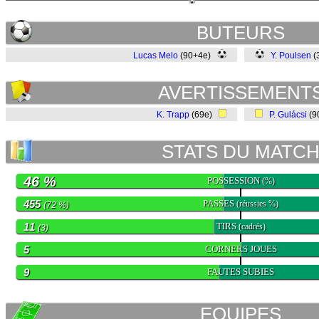
BUTEURS
Lucas Melo
(90+4e)
Y. Poulsen
(
AVERTISSEMENT
K. Trapp
(69e)
P. Gulácsi
(9
STATS DU MATC
46 %
POSSESSION
(%)
455
PASSES
(réussies %)
(72 %)
11
TIRS
(cadrés)
(3)
5
CORNERS JOUES
9
FAUTES SUBIES
EQUIPES