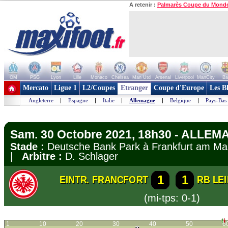
A retenir :
Palmarès Coupe du Mond
OM
PSG
Lyon
Lille
Monaco
Chelsea
Man Utd
Arsenal
Liverpool
ManCity
Ba
+ de clubs
Mercato
Ligue 1
L2/Coupes
Etranger
Coupe d'Europe
Les B
Angleterre
|
Espagne
|
Italie
|
Allemagne
|
Belgique
|
Pays-Bas
Sam. 30 Octobre 2021, 18h30 - ALLEM
Stade :
Deutsche Bank Park à Frankfurt am 
|
Arbitre :
D. Schlager
1
1
EINTR. FRANCFORT
RB LEI
(mi-tps: 0-1)
1
10
20
30
40
50
6