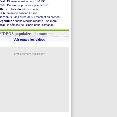
Real
: Diomandé arrive pour 140 M€ !
PSG
: Dupraz se prononce pour la LdC
OM
: le retour d'Adidas est acté
FIFA
: Infantino sollicite Trump
Bordeaux
: des clubs de N1 montent au créneau
Argentine
: quand Medina recadre... sa mère
Real
: le démenti de Leipzig pour Diomandé
OM
: le club prêt à libérer Kondogbia ?
OM
: Paixão attire un 2e club anglais
VIDEOS populaires du moment
Voir toutes les vidéos
emplacement publicitaire