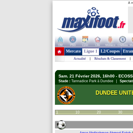
A r
OM
PSG
Lyon
Lille
Monaco
Chelsea
Ma
+ de clubs
Mercato
Ligue 1
L2/Coupes
Etran
Actualité
|
Résultats & Classement
|
Sam. 21 Février 2026, 16h00 - ECOSS
Stade :
Tannadice Park à Dundee |
Spectat
DUNDEE UNIT
1
10
20
30