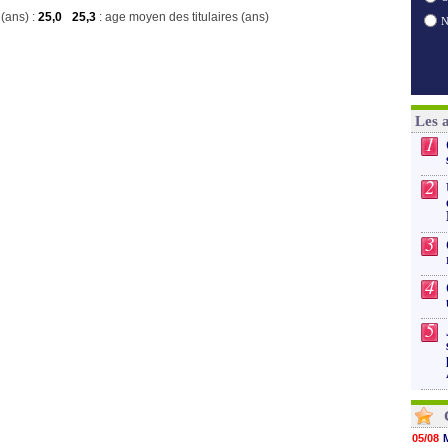
(ans) :
25,0
25,3
: age moyen des titulaires (ans)
Les 
1
2
3
4
5
05/08