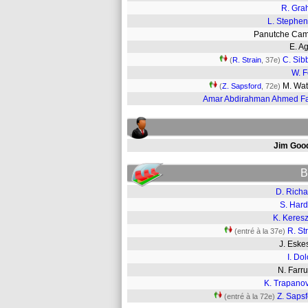
R. Gr
L. Stephe
Panutche Ca
E. A
C. Sib
(
R. Strain
, 37e)
W. F
M. Wat
(
Z. Sapsford
, 72e)
Amar Abdirahman Ahmed F
Jim Goo
B
D. Richa
S. Hard
K. Keresz
R. St
(entré à la 37e)
J. Esk
I. Do
N. Far
K. Trapanov
Z. Saps
(entré à la 72e)