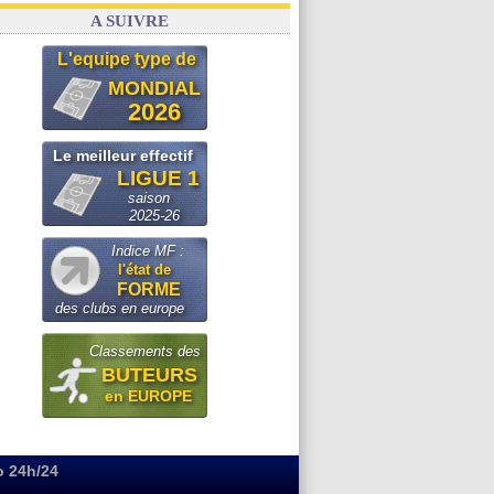
A SUIVRE
L'equipe type de
MONDIAL
2026
Le meilleur effectif
LIGUE 1
saison
2025-26
Indice MF :
l'état de
FORME
des clubs en europe
Classements des
BUTEURS
en EUROPE
o 24h/24