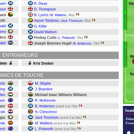
U
Ste
aham
R. Deas
N
D
S
E
nson
D. Thompson
E
T
mará
B. Lyons
(
M. Watkins
, 46e)
U
N
F
I
gyei
Aaron Tshibola
(
Jack Thomson
, 58e)
T
D
E
bald
G. Kiltie
D
E
erry
David Watson
St
ters
Findlay Curtis
(
L. Polworth
, 78e)
K
atah
Joseph Brennen Hugill
(
B. Anderson
, 78e)
K
I
H
L
M
R
P
A
ENTRAINEURS
R
Wa
N
W
O
C
dwin
Kris Doolan
T
K
C
Th
ANCS DE TOUCHE
A
M
rds
M. Stryjek
W
ing
J. Brandon
B
tes
Michael Isaac Williams Williams
St
rain
R. McKenzie
esen
B. Anderson
(entré à la 78e)
Sond
lcek
N. Clescenco
rugia
Jack Thomson
(entré à la 58e)
Zidan
ski
M. Watkins
Franc
(entré à la 46e)
ford
L. Polworth
(entré à la 78e)
O