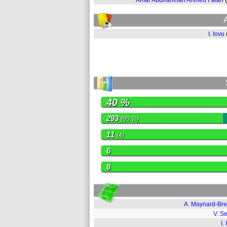
Amar Abdirahman Ahmed Fatah
I. Iovu
40 %
293
(60 %)
11
(4)
6
8
A. Maynard-Br
V. Se
I.