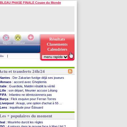
BLEAU PHASE FINALE Coupe du Monde
Résultats
Bayern
Dortmund
Classements
Calendriers
ubs
|
Actu et transferts 24h/24
Nantes
: Der Zakarian fustige déjà ses joueurs
Monaco
: accord avec Ghejdemis
Italie
: Guardiola, Maldini rétablit la vérité
Lille
: son départ, Meunier accuse Létang
FIFA
: Infantino ne démissionnera pas
Barça
: Flick esquive pour Ferran Torres
Liverpool
: Araujo, une option d'achat à 55 ...
Lens
: inquiétude pour Édouard
Man Utd
: Vitek vendu à Middlesbrough (off.)
Les + populaires du moment
PSV
: Sano recruté pour 14,5 M€ (officiel)
OM
: Coventry pense à Angel Gomes
Real
: Mourinho durcit les règles
PSG
: Rafel Pol satisfait des progrès
PSG
: 4 retours dans le groupe face à Man Utd ?