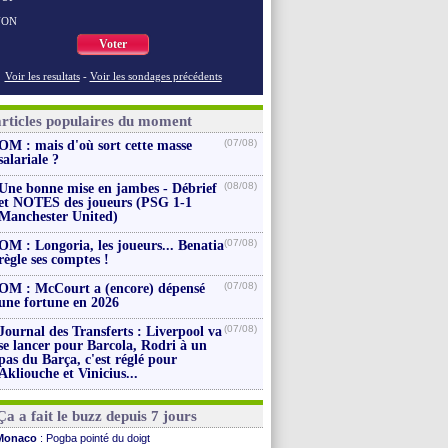
NON
Voter
Voir les resultats
-
Voir les sondages précédents
articles populaires du moment
(07/08)
OM : mais d'où sort cette masse
salariale ?
(08/08)
Une bonne mise en jambes - Débrief
et NOTES des joueurs (PSG 1-1
Manchester United)
(07/08)
OM : Longoria, les joueurs... Benatia
règle ses comptes !
(07/08)
OM : McCourt a (encore) dépensé
une fortune en 2026
(07/08)
Journal des Transferts : Liverpool va
se lancer pour Barcola, Rodri à un
pas du Barça, c'est réglé pour
Akliouche et Vinicius...
Ça a fait le buzz depuis 7 jours
Monaco
: Pogba pointé du doigt