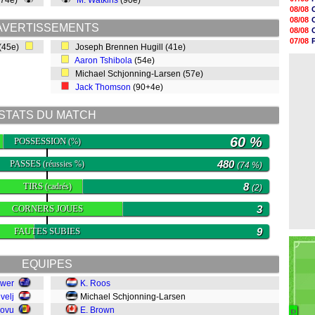
(74e)
M. Watkins
(90e)
08/08
08/08
08/08
08/08
08/08
AVERTISSEMENTS
08/08
08/08
07/08
(45e)
Joseph Brennen Hugill (41e)
08/08
07/08
08/08
Aaron Tshibola
(54e)
08/08
08/08
Michael Schjonning-Larsen (57e)
08/08
Jack Thomson
(90+4e)
08/08
08/08
08/08
STATS DU MATCH
08/08
60 %
POSSESSION
(%)
PASSES
480
(réussies %)
(74 %)
TIRS
8
(cadrés)
(2)
CORNERS JOUES
3
FAUTES SUBIES
9
EQUIPES
ewer
K. Roos
velj
Michael Schjonning-Larsen
 Iovu
E. Brown
D
B