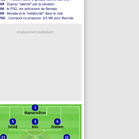
Amical
: le Barça vainqueur puis battu
OM
: Dupraz "alarmé" par la situation
Inter
: Calhanoglu prêt à prolonger
OM
: le PSG, les précisions de Benatia
Nice
: Abdelmonem veut rester
OM
: Benatia et la "médiocrité" dans le club
L2
: le classement complet
PSG
: Liverpool va proposer 115 M€ pour Barcola
L2
: les résultats de la soirée
OM
: B. Genesio - "ce n'est pas idéal"
Amical
: Le Havre renversé par Oviedo
OM
: Côme pousse pour Gouiri
Amical
: Nice battu aux tirs au but
emplacement publicitaire
Benfica
: Ivanovic proche de Lens
OM
: Dupraz "alarmé" par la situation
Atletico
: Alvarez, le Barça va revoir son offre
Lorient
: Mbamba prêté par Leverkusen (officiel)
Amical
: le Real bat Ferencvaros
Voir les brèves précédentes
1
Maynard-Brewer
5
4
6
Sevelj
Iovu
Graham
21
11
anc des remplaçants
Dundee United