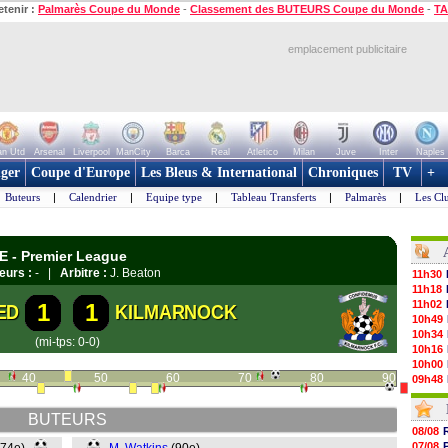
etenir :
Palmarès Coupe du Monde
-
Classement des BUTEURS Coupe du Monde
-
TA
emplacement publicitaire
n Utd
Arsenal
Liverpool
ManCity
Barca
Real
Atletico
Milan
Juve
Inter
Naples
ger
Coupe d'Europe
Les Bleus & International
Chroniques
TV
+
Buteurs
|
Calendrier
|
Equipe type
|
Tableau Transferts
|
Palmarès
|
Les Cl
E - Premier League
eurs :
- |
Arbitre :
J. Beaton
11h30
11h18
11h02
1
1
ED
KILMARNOCK
10h49
10h34
(mi-tps: 0-0)
10h16
10h00
40
50
60
70
80
90
09h48
09h25
09h10
BUTEURS
08h52
08/08
08/08
07/08