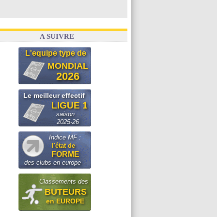
A SUIVRE
L'equipe type de
MONDIAL
2026
Le meilleur effectif
LIGUE 1
saison
2025-26
Indice MF :
l'état de
FORME
des clubs en europe
Classements des
BUTEURS
en EUROPE