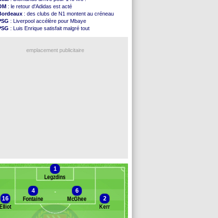
Bologne
: Dallinga est sur le marché
OM
: le retour d'Adidas est acté
OM
: accord trouvé avec Man City pour Rulli
Bordeaux
: des clubs de N1 montent au créneau
OM
: Medina vers Leverkusen pour 25 M€
PSG
: Liverpool accélère pour Mbaye
Uruguay
: Forlan nommé sélectionneur (officiel)
PSG
: Luis Enrique satisfait malgré tout
Séville
: Juanlu signe à Bournemouth (officiel)
Real
: une nouvelle offre pour Vinicius
PSG
: Ndjantou heureux d'avoir rejoué
Barça
: Ferran Torres donne son feu vert au PSG
Real
: Diomandé pour 140 M€ ! (officiel)
emplacement publicitaire
Man City
: Rodri préfère le Barça au Real !
Rennes
: Aït Boudlal veut rejoindre Fulham
Aston Villa
: Liverpool cible aussi Konsa
OM
: une approche pour Diatta
Le Havre
: Diaw va signer à Lille
Voir les brèves précédentes
1
Legzdins
4
6
16
2
Fontaine
McGhee
Elliot
Kerr