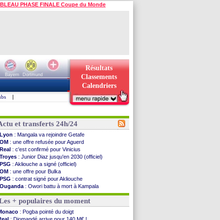
BLEAU PHASE FINALE Coupe du Monde
Résultats
Bayern
Dortmund
Classements
Calendriers
ubs
|
Actu et transferts 24h/24
Lyon
: Mangala va rejoindre Getafe
OM
: une offre refusée pour Aguerd
Real
: c'est confirmé pour Vinicius
Troyes
: Junior Diaz jusqu'en 2030 (officiel)
PSG
: Akliouche a signé (officiel)
OM
: une offre pour Bulka
PSG
: contrat signé pour Akliouche
Ouganda
: Owori battu à mort à Kampala
Arsenal
: Arteta veut créer une dynastie
Les + populaires du moment
Chelsea
: Palace a fait son offre pour Disasi
FIFA
: le gouvernement espagnol s'en mêle
Monaco
: Pogba pointé du doigt
PSG
: l'étonnante rumeur Gusto
Real
: Diomandé arrive pour 140 M€ !