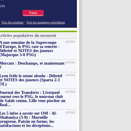
NON
Voter
Voir les resultats
-
Voir les sondages précédents
articles populaires du moment
(05/08)
A une semaine de la Supercoupe
d'Europe, le PSG rate sa rentrée -
Débrief et NOTES des joueurs
(Majorque 3-0 PSG)
(05/08)
Mercato : Deschamps, et maintenant
?
(04/08)
Lyon frôle le néant absolu - Débrief
et NOTES des joueurs (Sparta 2-1
OL)
(05/08)
Journal des Transferts : Liverpool
tourné vers le PSG, le nouveau club
de Salah connu, Lille veut piocher au
Real...
(05/08)
Les 5 infos à savoir sur OM - Al-
Shahaniya (3-0) : Marseille
progresse, Paixão en forme, les
satisfactions et les déceptions...