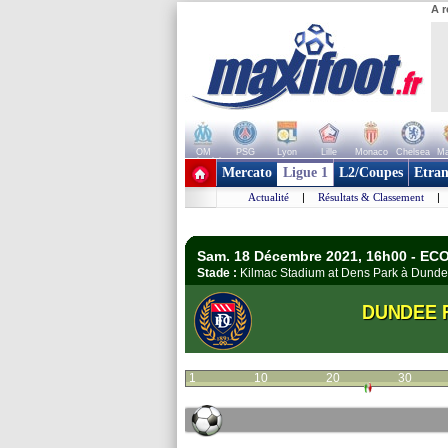
A r
OM
PSG
Lyon
Lille
Monaco
Chelsea
Ma
+ de clubs
Mercato
Ligue 1
L2/Coupes
Etran
Actualité
|
Résultats & Classement
|
Sam. 18 Décembre 2021, 16h00 - EC
Stade :
Kilmac Stadium at Dens Park à Dun
DUNDEE 
1
10
20
30