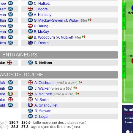
Ghee
C. Halkett
D
Kerr
T. Moore
U
N
McM
D
wan
A. Halliday
D
E
E
llan
G. Mackay-Steven
Pa
(
J. Walker
, 58e)
F
C
La
rson
P. Haring
L
wan
B. McKay
J
fiths
B. Woodburn
(
A. McEneff
, 74e)
llen
C. Devlin
H
B
E
A
R
L
T
ENTRAINEURS
S
Ha
St
O
F
ake
R. Neilson
G
M
Sm
I
D
L
ANCS DE TOUCHE
M
.
Wa
iak
A. Cochrane
(entré à la 24e)
C
amb
J. Walker
(entré à la 58e)
wlor
A. McEneff
(entré à la 74e)
ter
M. Smith
ald
A. Gnanduillet
Sond
R. Stewart
C. Logan
Zidan
Franc
(cm) :
180,7
180,6
: taille moyenne des titulaires (cm)
(ans) :
28,3
27,3
: age moyen des titulaires (ans)
O