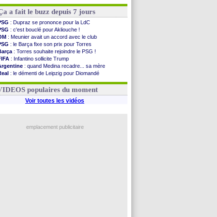
Ça a fait le buzz depuis 7 jours
PSG
: Dupraz se prononce pour la LdC
PSG
: c'est bouclé pour Akliouche !
OM
: Meunier avait un accord avec le club
PSG
: le Barça fixe son prix pour Torres
Barça
: Torres souhaite rejoindre le PSG !
FIFA
: Infantino sollicite Trump
Argentine
: quand Medina recadre... sa mère
Real
: le démenti de Leipzig pour Diomandé
OM
: Paixão attire un 2e club anglais
FIFA
: le conseiller d'Infantino démissionne !
VIDEOS populaires du moment
Voir toutes les vidéos
emplacement publicitaire