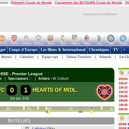
etenir :
Palmarès Coupe du Monde
-
Classement des BUTEURS Coupe du Monde
-
TA
emplacement publicitaire
n Utd
Arsenal
Liverpool
ManCity
Barca
Real
Atletico
Milan
Juve
Inter
Naples
ger
Coupe d'Europe
Les Bleus & International
Chroniques
TV
+
Buteurs
|
Calendrier
|
Equipe type
|
Tableau Transferts
|
Palmarès
|
Les Cl
OSSE - Premier League
dee |
Spectateurs :
- |
Arbitre :
W. Collum
20h04
19h47
19h34
0
1
FC
HEARTS OF MIDL.
19h14
19h06
(mi-tps: 0-0)
18h50
18h30
40
50
60
70
80
90
18h20
17h58
17h47
BUTEURS
17h34
05/08
17h22
05/08