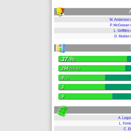
M. Anderson
P. McGowan
L. Griffiths
D. Mullen
37 %
294
(65 %)
4
(1)
3
9
A. Legz
L. Font
C. El