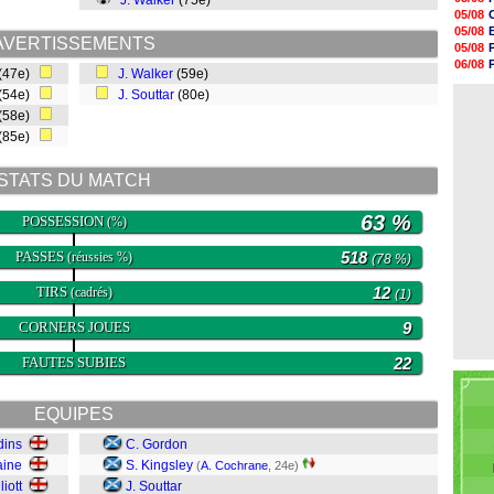
J. Walker
(75e)
17h10
05/08
16h59
05/08
16h53
AVERTISSEMENTS
05/08
16h45
06/08
(47e)
J. Walker
(59e)
16h34
05/08
16h21
(54e)
J. Souttar
(80e)
06/08
16h04
(58e)
15h50
(85e)
15h40
15h18
15h01
STATS DU MATCH
14h46
63 %
POSSESSION
(%)
PASSES
518
(réussies %)
(78 %)
TIRS
12
(cadrés)
(1)
CORNERS JOUES
9
FAUTES SUBIES
22
EQUIPES
dins
C. Gordon
aine
S. Kingsley
(
A. Cochrane
, 24e)
liott
J. Souttar