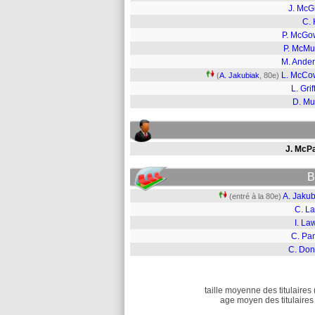
J. Mc
C. 
P. McGo
P. McMu
M. Ande
L. McCo
(
A. Jakubiak
, 80e)
L. Grif
D. Mu
J. McP
B
A. Jakub
(entré à la 80e)
C. L
I. La
C. Pan
C. Don
taille moyenne des titulaires 
age moyen des titulaires 