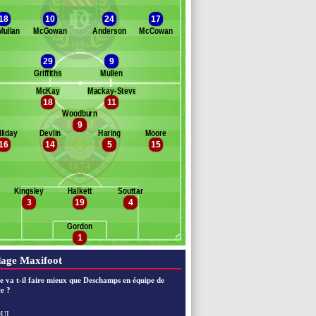
Banc des remplaçants
Dundee FC
18
10
24
17
ullan
McGowan
Anderson
McCowan
onald
nter
29
9
wlor
Griffiths
Mullen
amb
akubiak
McKay
Mackay-Steven
18
11
anc des remplaçants
Hearts of Midl.
Woodburn
9
ogan
lliday
Devlin
Haring
Moore
ewart
16
14
5
15
nanduillet
ith
cEneff
lker
Kingsley
Halkett
Souttar
3
19
4
ochrane
Gordon
1
age Maxifoot
e va t-il faire mieux que Deschamps en équipe de
e ?
UI