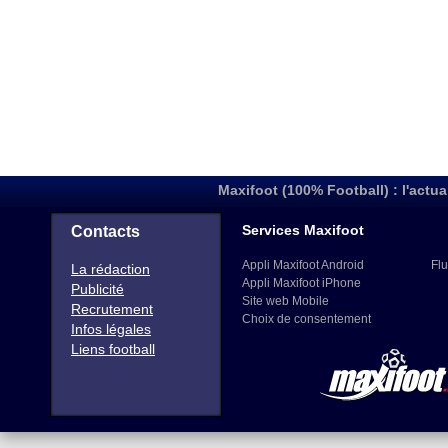
Maxifoot (100% Football) : l'actua
Services Maxifoot
Contacts
Appli Maxifoot Android
Flu
La rédaction
Appli Maxifoot iPhone
Publicité
Site web Mobile
Recrutement
Choix de consentement
Infos légales
Liens football