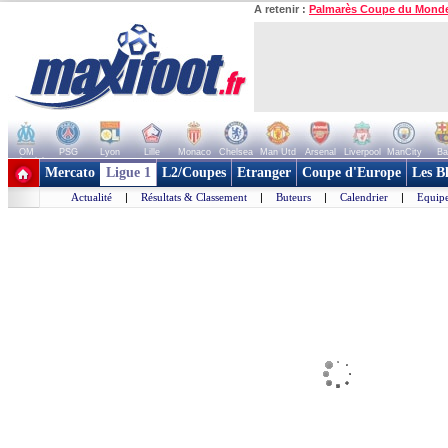
A retenir :
Palmarès Coupe du Mond
OM
PSG
Lyon
Lille
Monaco
Chelsea
Man Utd
Arsenal
Liverpool
ManCity
Ba
+ de clubs
Mercato
Ligue 1
L2/Coupes
Etranger
Coupe d'Europe
Les B
Actualité
|
Résultats & Classement
|
Buteurs
|
Calendrier
|
Equipe