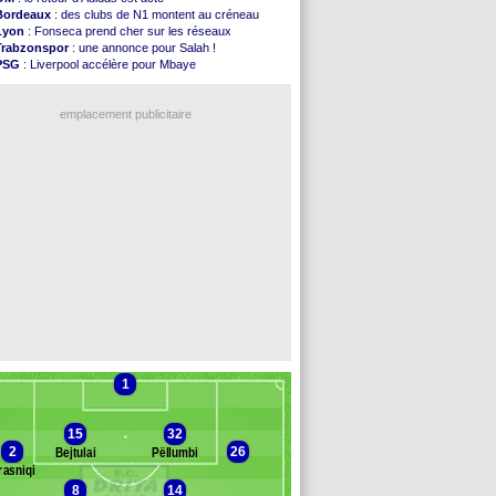
Atletico
: le plan d'Alvarez à son retour
Bordeaux
: des clubs de N1 montent au créneau
Amical
: premier succès pour Brest
Lyon
: Fonseca prend cher sur les réseaux
VIDEO
: le joli but de Greenwood avec le Fener !
Trabzonspor
: une annonce pour Salah !
CdM 2030
: une promesse d'Infantino au Maroc ...
PSG
: Liverpool accélère pour Mbaye
PSG
: la compo pour le premier match amical
EdF
: Infantino complimente Mbappé
Newcastle
: Jaissle est le nouveau coach (off.)
Nice
: 3 joueurs écartés du groupe pro
Real
: une nouvelle offre pour Vinicius
emplacement publicitaire
Amical
: l'OM domine Al-Shahaniya
Monaco
: Cabral a prolongé (officiel)
Atletico
: Molina va signer à la Roma
Real
: Diomandé arrive pour 140 M€ !
Arsenal
: Havertz en veut encore plus
Voir les brèves précédentes
1
15
32
2
26
Bejtulai
Pëllumbi
rasniqi
8
14