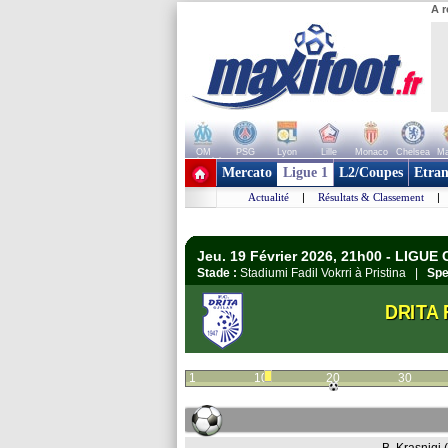
A r
OM
PSG
Lyon
Lille
Monaco
Chelsea
Ma
+ de clubs
Mercato
Ligue 1
L2/Coupes
Etran
Actualité
|
Résultats & Classement
|
Jeu. 19 Février 2026, 21h00 - LIGUE
Stade :
Stadiumi Fadil Vokrri à Pristina |
Spe
DRITA 
1
10
20
30