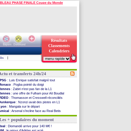
BLEAU PHASE FINALE Coupe du Monde
Résultats
Bayern
Dortmund
Classements
Calendriers
ubs
|
Actu et transferts 24h/24
PSG
: Luis Enrique satisfait malgré tout
Monaco
: Pogba pointé du doigt
Rennes
: Zabiri n'est pas fan de la L1
Rennes
: une offre de Fulham pour Aït Boudlal
VIDEO
: Thomasson et Cresswell réconciliés
Dunkerque
: Nzonzi avait des pistes en L1
Lyon
: Mangala sur le départ
Amical
: Arsenal s'incline face au Real Betis
Amical
: lourde défaite pour le PSG
Les + populaires du moment
Man City
: Maresca flou pour Reijnders
LdC
: Fenerbahçe prend une belle option
Real
: Diomandé arrive pour 140 M€ !
Al-Diriyah
: Mbemba arrive libre (officiel)
OM
: le retour d'Adidas est acté