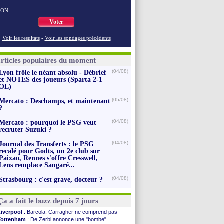
NON
Voter
Voir les resultats
-
Voir les sondages précédents
articles populaires du moment
(04/08)
Lyon frôle le néant absolu - Débrief
et NOTES des joueurs (Sparta 2-1
OL)
(05/08)
Mercato : Deschamps, et maintenant
?
(04/08)
Mercato : pourquoi le PSG veut
recruter Suzuki ?
(04/08)
Journal des Transferts : le PSG
recalé pour Godts, un 2e club sur
Paixao, Rennes s'offre Cresswell,
Lens remplace Sangaré...
(04/08)
Strasbourg : c'est grave, docteur ?
Ça a fait le buzz depuis 7 jours
Liverpool
: Barcola, Carragher ne comprend pas
Tottenham
: De Zerbi annonce une "bombe"