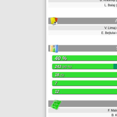
B. Krasniqi
L. Balaj
V. Limaj
E. Bejtulai
40 %
243
(80 %)
18
(5)
7
12
F. Ma
B. 