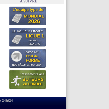
A SUIVRE
L'equipe type de
MONDIAL
2026
Le meilleur effectif
LIGUE 1
saison
2025-26
Indice MF :
l'état de
FORME
des clubs en europe
Classements des
BUTEURS
en EUROPE
o 24h/24