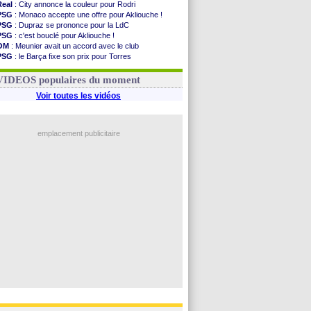
Real
: City annonce la couleur pour Rodri
PSG
: Monaco accepte une offre pour Akliouche !
PSG
: Dupraz se prononce pour la LdC
PSG
: c'est bouclé pour Akliouche !
OM
: Meunier avait un accord avec le club
PSG
: le Barça fixe son prix pour Torres
OM
: accord de principe entre Rulli et Man City
Barça
: Torres souhaite rejoindre le PSG !
VIDEOS populaires du moment
Voir toutes les vidéos
emplacement publicitaire