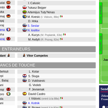
tulai
I. Calusic
D
lumbi
?ukasz Bejger
R
I
ouka
Artemijus Tuty?kinas
T
A
Limaj
M. Kvesic
(I. Vidovic, 88e)
F
S
C
iqaj
D. Hrka
K
eraj
S. Seslar
uena
N. Iosifov
Ba
usha
A. Kucys
(M. Poplatnik, 63e)
N
azaj
K
M. Avdyli
(R. Pozeg, 82e)
Be
C
E
R
L
ENTRAINEURS
J
E
Ko
Vi
dani
Vitor Campelos
Jua
Ca
ANCS DE TOUCHE
 Behluli
L. Kolar
V
hepi
S. Sluga
Sl
. Balaj
D. Vuklisevic
dani
G. Vodeb
Sond
F. Jevsenak
sniqi
David Castro
horo
Zidan
I. Vidovic
ezda
(entré à la 88e)
Franc
mani
A. Kotnik
O
R. Pozeg
(entré à la 82e)