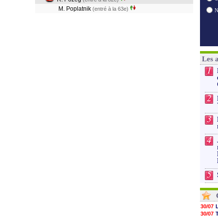
M. Poplatnik
(entré à la 63e)
Les 
1
2
3
4
5
30/07
30/07