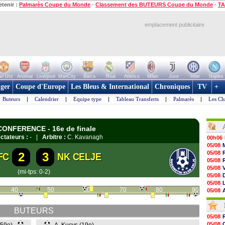
etenir :
Palmarès Coupe du Monde
-
Classement des BUTEURS Coupe du Monde
-
TA
emplacement publicitaire
n Utd
Arsenal
Liverpool
ManCity
Barca
Real
Atletico
Milan
Juve
Inter
Naples
ger
Coupe d'Europe
Les Bleus & International
Chroniques
TV
+
Buteurs
|
Calendrier
|
Equipe type
|
Tableau Transferts
|
Palmarès
|
Les Cl
 CONFERENCE - 16e de finale
ctateurs :
- |
Arbitre :
C. Kavanagh
00h06
05/08
05/08
2
3
FC
NK CELJE
05/08
05/08
(mi-tps: 0-2)
05/08
05/08
40
50
60
70
80
90
05/08
05/08
05/08
BUTEURS
05/08
05/08
05/08
05/08