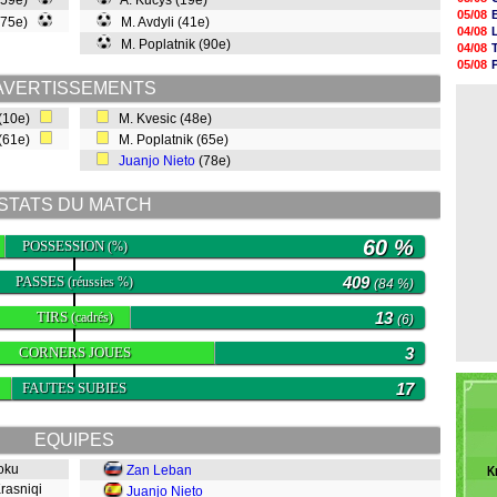
 (59e)
A. Kucys (19e)
05/08
05/08
 (75e)
M. Avdyli (41e)
05/08
04/08
05/08
M. Poplatnik (90e)
04/08
05/08
05/08
05/08
04/08
AVERTISSEMENTS
05/08
04/08
05/08
 (10e)
M. Kvesic (48e)
05/08
 (61e)
M. Poplatnik (65e)
05/08
05/08
Juanjo Nieto
(78e)
05/08
05/08
STATS DU MATCH
60 %
POSSESSION
(%)
PASSES
409
(réussies %)
(84 %)
TIRS
13
(cadrés)
(6)
CORNERS JOUES
3
FAUTES SUBIES
17
EQUIPES
loku
Zan Leban
K
Krasniqi
Juanjo Nieto