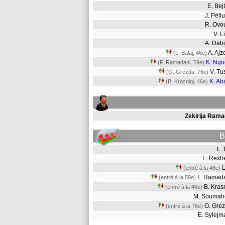
E. Bej
J. Pël
R. Ov
V. 
A. Dab
A. Ajz
(L. Balaj, 46e)
K. Ng
(F. Ramadani, 59e)
V. T
(O. Grezda, 76e)
K. Ab
(B. Krasniqi, 46e)
Zekirija Rama
B
L.
L. Rex
L
(entré à la 46e)
F. Rama
(entré à la 59e)
B. Kra
(entré à la 46e)
M. Souma
O. Gr
(entré à la 76e)
E. Sylej