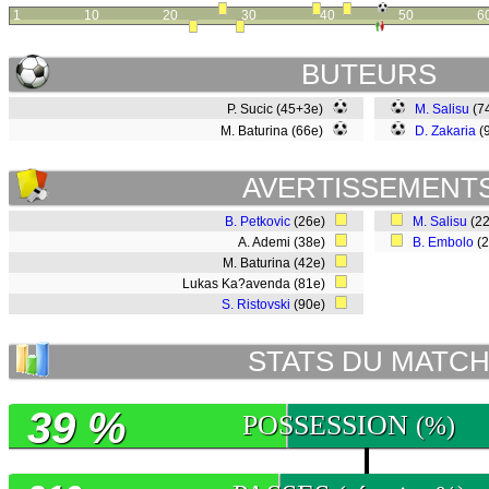
1
10
20
30
40
50
6
BUTEURS
P. Sucic (45+3e)
M. Salisu
(7
M. Baturina (66e)
D. Zakaria
(
AVERTISSEMENT
B. Petkovic
(26e)
M. Salisu
(2
A. Ademi (38e)
B. Embolo
(
M. Baturina (42e)
Lukas Ka?avenda (81e)
S. Ristovski
(90e)
STATS DU MATC
39 %
POSSESSION
(%)