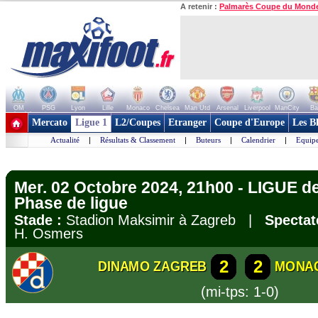
A retenir :
Palmarès Coupe du Mond
OM
PSG
Lyon
Lille
Monaco
Chelsea
Man Utd
Arsenal
Liverpool
ManCity
Ba
+ de clubs
Mercato
Ligue 1
L2/Coupes
Etranger
Coupe d'Europe
Les B
Actualité
|
Résultats & Classement
|
Buteurs
|
Calendrier
|
Equipe
Mer. 02 Octobre 2024, 21h00 - LIGUE 
Phase de ligue
Stade :
Stadion Maksimir à Zagreb |
Spectat
H. Osmers
2
2
DINAMO ZAGREB
MONA
(mi-tps: 1-0)