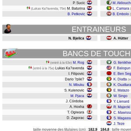
P. Sucic
M. Akliouc
M. Baturina
L. Camara
(Lukas Ka?avenda, 75e)
B. Petkovic
B. Embolo
(
ENTRAINEURS
N. Bjelica
A. Hütter
BANCS DE TOUCH
M. Rog
G. Ilenikh
(entré à la 63e)
Lukas Ka?avenda
F. Balogun
(entré à la 75e)
I. Filipovic
E. Ben Seg
Dario ?piki?
K. Diatta
(e
N. Mbuku
K. Ouattar
S. Kulenovic
E. Matazo
M. Pjaca
W. Singo
J. Córdoba
Y. Lienard
A. Hoxha
R. Majecki
T. Ogiwara
C. Mawiss
D. Zagorac
S. Magass
J. Teze
taille moyenne des titulaires (cm) :
182,9
184,8
: taille moye