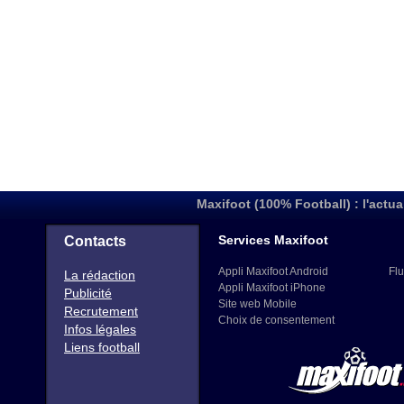
Maxifoot (100% Football) : l'actua
Services Maxifoot
Contacts
Appli Maxifoot Android
Flu
La rédaction
Appli Maxifoot iPhone
Publicité
Site web Mobile
Recrutement
Choix de consentement
Infos légales
Liens football