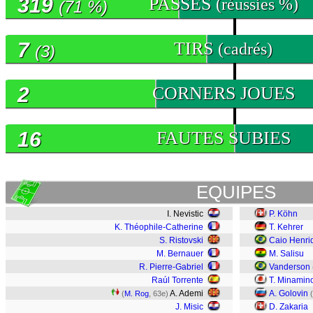
319
PASSES
(réussies %)
(71 %)
7
TIRS
(cadrés)
(3)
2
CORNERS JOUES
16
FAUTES SUBIES
EQUIPES
I. Nevistic
P. Köhn
K. Théophile-Catherine
T. Kehrer
S. Ristovski
Caio Henri
M. Bernauer
M. Salisu
R. Pierre-Gabriel
Vanderson
Raúl Torrente
T. Minamin
A. Ademi
A. Golovin
(
M. Rog
, 63e)
(
J. Misic
D. Zakaria