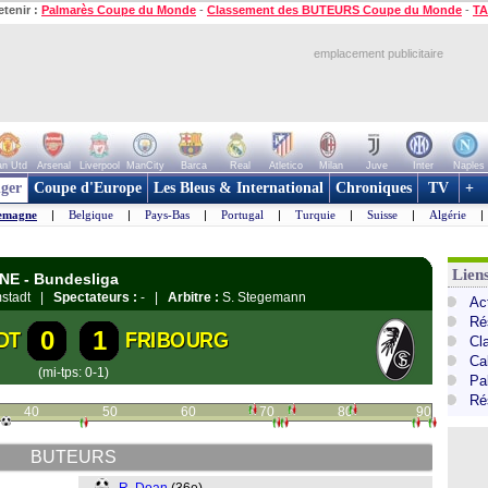
etenir :
Palmarès Coupe du Monde
-
Classement des BUTEURS Coupe du Monde
-
TA
emplacement publicitaire
n Utd
Arsenal
Liverpool
ManCity
Barca
Real
Atletico
Milan
Juve
Inter
Naples
ger
Coupe d'Europe
Les Bleus & International
Chroniques
TV
+
emagne
|
Belgique
|
Pays-Bas
|
Portugal
|
Turquie
|
Suisse
|
Algérie
|
Lien
GNE - Bundesliga
rmstadt |
Spectateurs :
- |
Arbitre :
S. Stegemann
Ac
Ré
0
1
DT
FRIBOURG
Cl
Ca
(mi-tps: 0-1)
Pa
Ré
40
50
60
70
80
90
BUTEURS