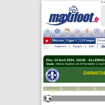
A r
OM
PSG
Lyon
Lille
Monaco
Chelsea
Ma
+ de clubs
Mercato
Ligue 1
L2/Coupes
Etran
Angleterre
|
Espagne
|
Italie
|
All
Dim. 14 Avril 2024, 15h30 - ALLEMA
Stade :
Merck-Stadion am B?llenfalltor à Da
DARMSTA
1
10
20
30