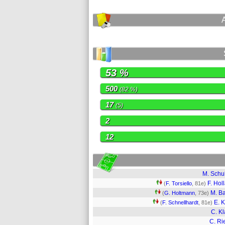
53 %
500
(82 %)
17
(5)
2
12
M. Sch
F. Hol
(
F. Torsiello
, 81e)
M. B
(
G. Holtmann
, 73e)
E. K
(
F. Schnellhardt
, 81e)
C. Kl
C. Ri