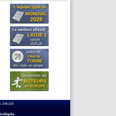
L'equipe type de
MONDIAL
2026
Le meilleur effectif
LIGUE 1
saison
2025-26
Indice MF :
l'état de
FORME
des clubs en europe
Classements des
BUTEURS
en EUROPE
o 24h/24
ivilégiés