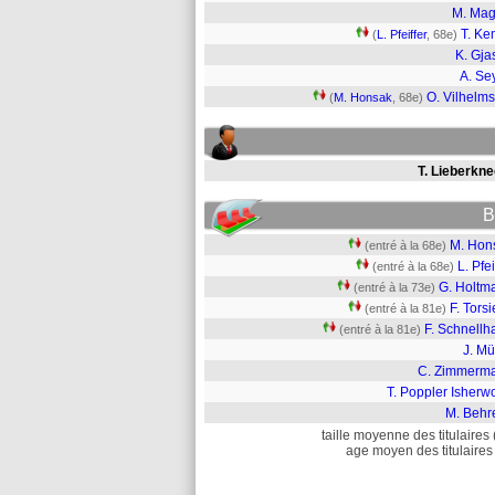
M. Mag
T. K
(
L. Pfeiffer
, 68e)
K. Gja
A. Se
O. Vilhelm
(
M. Honsak
, 68e)
T. Lieberkne
B
M. Hon
(entré à la 68e)
L. Pfei
(entré à la 68e)
G. Holtm
(entré à la 73e)
F. Torsi
(entré à la 81e)
F. Schnellh
(entré à la 81e)
J. Mü
C. Zimmerm
T. Poppler Isherw
M. Behr
taille moyenne des titulaires 
age moyen des titulaires 