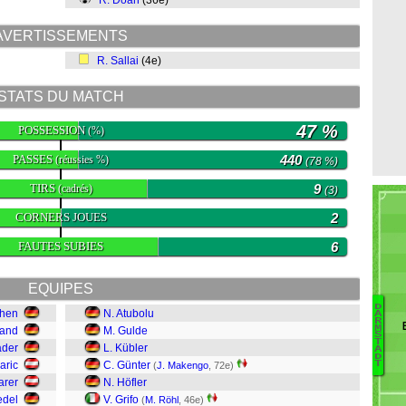
R. Doan
(36e)
AVERTISSEMENTS
R. Sallai
(4e)
STATS DU MATCH
47 %
POSSESSION
(%)
PASSES
440
(réussies %)
(78 %)
TIRS
9
(cadrés)
(3)
CORNERS JOUES
2
FAUTES SUBIES
6
EQUIPES
D
uhen
N. Atubolu
A
R
M
land
M. Gulde
B
S
T
ader
L. Kübler
A
D
T
aric
C. Günter
Z
(
J. Makengo
, 72e)
arer
N. Höfler
Mü
S
edel
V. Grifo
(
M. Röhl
, 46e)