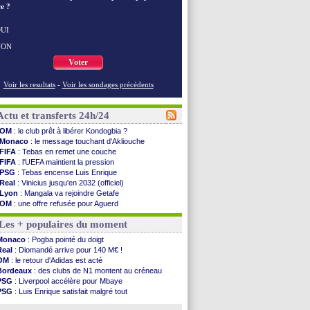
e ?
UI
NON
Voter
Voir les resultats
-
Voir les sondages précédents
Actu et transferts 24h/24
OM
: le club prêt à libérer Kondogbia ?
Monaco
: le message touchant d'Akliouche
FIFA
: Tebas en remet une couche
FIFA
: l'UEFA maintient la pression
PSG
: Tebas encense Luis Enrique
Real
: Vinicius jusqu'en 2032 (officiel)
Lyon
: Mangala va rejoindre Getafe
OM
: une offre refusée pour Aguerd
Real
: c'est confirmé pour Vinicius
Les + populaires du moment
Troyes
: Junior Diaz jusqu'en 2030 (officiel)
PSG
: Akliouche a signé (officiel)
Monaco
: Pogba pointé du doigt
OM
: une offre pour Bulka
Real
: Diomandé arrive pour 140 M€ !
PSG
: contrat signé pour Akliouche
OM
: le retour d'Adidas est acté
Ouganda
: Owori battu à mort à Kampala
Bordeaux
: des clubs de N1 montent au créneau
Arsenal
: Arteta veut créer une dynastie
PSG
: Liverpool accélère pour Mbaye
Chelsea
: Palace a fait son offre pour Disasi
PSG
: Luis Enrique satisfait malgré tout
FIFA
: le gouvernement espagnol s'en mêle
Barça
: Ferran Torres donne son feu vert au PSG
PSG
: l'étonnante rumeur Gusto