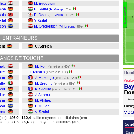
To
lica
M. Eggestein
F
H
empe
R. Sallai
R
(
F. Muslija
, 71e)
I
Sz
B
Pf
sula
R. Doan
(
K. Sildillia
, 90+2e)
O
G
U
Mü
H
ydel
Y. Keitel
R
G
Ph
sson
M. Gregoritsch
(
M. Breunig
, 89e)
A
Si
ENTRAINEURS
B
cht
C. Streich
M
Mu
Rö
ANCS DE TOUCHE
sak
M. Röhl
(entré à la 46e)
ffer
F. Muslija
Bund
(entré à la 71e)
ann
J. Makengo
(entré à la 72e)
Augsbo
ello
M. Breunig
(entré à la 89e)
Bay
ardt
K. Sildillia
(entré à la 90+2e)
Bor
ller
J. Adamu
Darms
ann
M. Philipp
ood
F. Müller
Fribourg
ens
A. Szalai
VfB St
(cm) :
186,0
182,4
: taille moyenne des titulaires (cm)
(ans) :
27,3
28,4
: age moyen des titulaires (ans)
Sond
Zidan