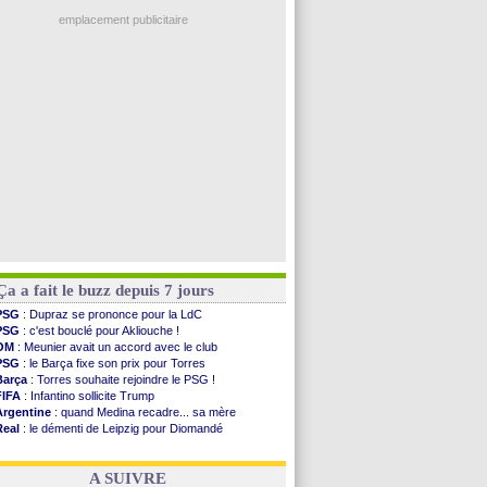
Real
: une nouvelle offre pour Vinicius
Bologne
: Dallinga est sur le marché
emplacement publicitaire
OM
: accord trouvé avec Man City pour Rulli
OM
: Medina vers Leverkusen pour 25 M€
Uruguay
: Forlan nommé sélectionneur (officiel)
Séville
: Juanlu signe à Bournemouth (officiel)
PSG
: Ndjantou heureux d'avoir rejoué
Voir les brèves précédentes
Ça a fait le buzz depuis 7 jours
PSG
: Dupraz se prononce pour la LdC
PSG
: c'est bouclé pour Akliouche !
OM
: Meunier avait un accord avec le club
PSG
: le Barça fixe son prix pour Torres
Barça
: Torres souhaite rejoindre le PSG !
FIFA
: Infantino sollicite Trump
Argentine
: quand Medina recadre... sa mère
Real
: le démenti de Leipzig pour Diomandé
OM
: Paixão attire un 2e club anglais
FIFA
: le conseiller d'Infantino démissionne !
A SUIVRE