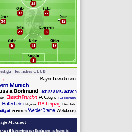
rsiello
38
Banc des remplaçants
Fribourg
oltmann
Grifo
Sallai
32
22
alai
eiffer
ünter
Doan
ller
onsak
30
42
ilipp
Höfler
Eggestein
damu
27
8
ldillia
reunig
Gulde
Keitel
Kübler
5
14
17
akengo
slija
Atubolu
hl
1
esliga - les fiches CLUB
Bayer Leverkusen
urg
ern Munich
ussia Dortmund
Borussia M'Gladbach
Eintracht Francfort
FC Cologne
tadt
FC Heidenheim
RB Leipzig
Hoffenheim
Mayence
Union Berlin
Werder Breme
Wolfsbourg
uttgart
VfL Bochum
age Maxifoot
e va t-il faire mieux que Deschamps en équipe de