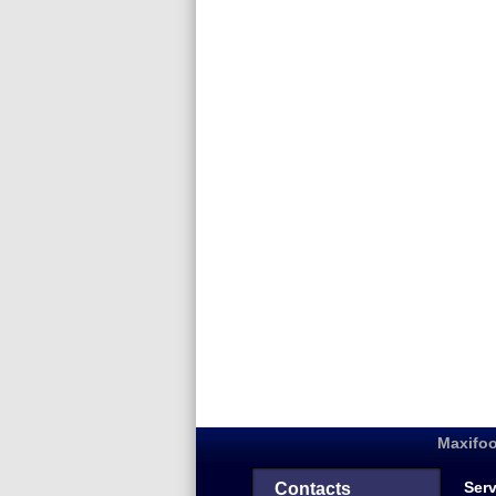
Maxifoo
Serv
Contacts