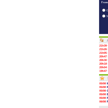
Franc
O
21h39
21h26
21h05
20h47
20h30
20h18
20h04
19h47
19h34
19h14
19h06
05/08
18h50
05/08
18h30
05/08
18h20
05/08
17h58
05/08
17h47
06/08
17h34
06/08
17h22