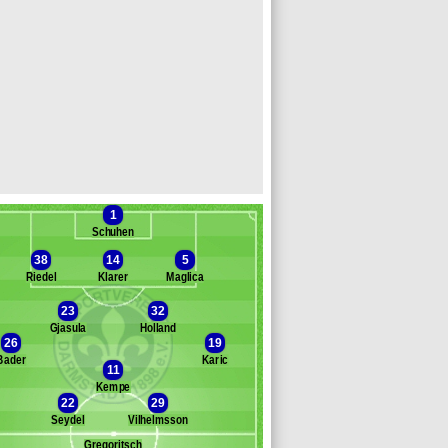
1
Schuhen
38
14
5
Riedel
Klarer
Maglica
23
32
Gjasula
Holland
Banc des remplaçants
Darmstadt
26
19
Bader
Karic
ehrens
11
Poppler Isherwood
Kempe
22
29
immermann
Seydel
Vilhelmsson
ller
chnellhardt
Gregoritsch