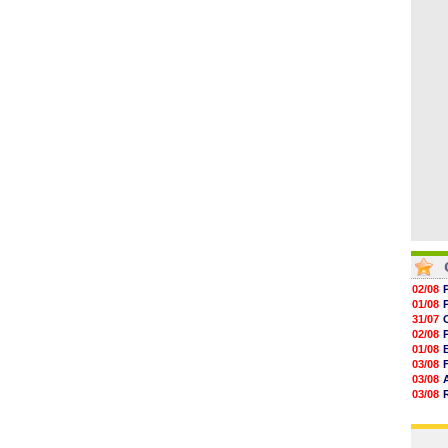
05/08
17h10
16h59
16h53
16h45
16h34
16h21
02/08
01/08
31/07
02/08
01/08
03/08
03/08
03/08
03/08
31/07