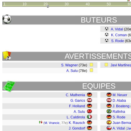
1
10
20
30
40
50
6
BUTEURS
A. Vidal
(20
K. Coman
(
S. Rode
(63
AVERTISSEMENT
S. Wagner
(73e)
Javi Martíne
A. Sulu
(78e)
EQUIPES
C. Mathenia
M. Neuer
G. Garics
D. Alaba
F. Holland
J. Boateng
A. Sulu
Rafinha
L. Caldirola
S. Rode
K. Rausch
Juan Berna
(
M. Vrancic
, 77e)
J. Gondorf
A. Vidal
(
Ja