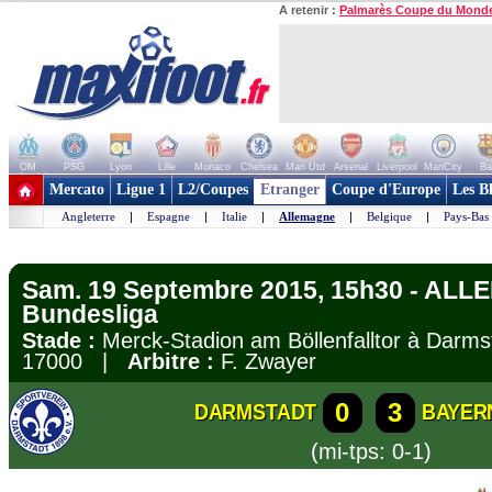
A retenir :
Palmarès Coupe du Mond
OM
PSG
Lyon
Lille
Monaco
Chelsea
Man Utd
Arsenal
Liverpool
ManCity
Ba
+ de clubs
Mercato
Ligue 1
L2/Coupes
Etranger
Coupe d'Europe
Les B
Angleterre
|
Espagne
|
Italie
|
Allemagne
|
Belgique
|
Pays-Bas
Sam. 19 Septembre 2015, 15h30 - AL
Bundesliga
Stade :
Merck-Stadion am Böllenfalltor à Dar
17000 |
Arbitre :
F. Zwayer
0
3
DARMSTADT
BAYER
(mi-tps: 0-1)