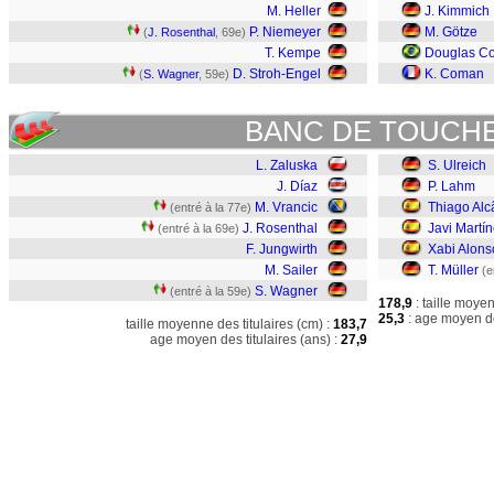
M. Heller
J. Kimmich
P. Niemeyer
M. Götze
(
J. Rosenthal
, 69e)
T. Kempe
Douglas Co
D. Stroh-Engel
K. Coman
(
S. Wagner
, 59e)
BANC DE TOUCH
L. Zaluska
S. Ulreich
J. Díaz
P. Lahm
M. Vrancic
Thiago Alc
(entré à la 77e)
J. Rosenthal
Javi Martí
(entré à la 69e)
F. Jungwirth
Xabi Alons
M. Sailer
T. Müller
(e
S. Wagner
(entré à la 59e)
178,9
: taille moye
25,3
: age moyen de
taille moyenne des titulaires (cm) :
183,7
age moyen des titulaires (ans) :
27,9