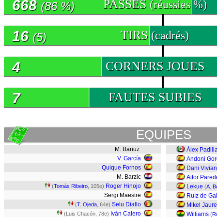
668
PASSES
(réussies %)
(86 %)
16
TIRS
(cadrés)
(5)
4
CORNERS JOUES
7
FAUTES SUBIES
EQUIPES
M. Banuz
Álex Padill
V. García
Andoni Gor
Quique Fornos
Dani Vivian
M. Barzic
Aitor Pared
Roger Hinojo
(
Tomás Ribeiro
, 105e)
Lekue
(
A. B
Sergi Maestre
Ruíz de Gal
Selu Diallo
(
T. Ojeda
, 64e)
Mikel Jaure
Iván Calero
(Luis Chacón, 78e)
Williams
(
R