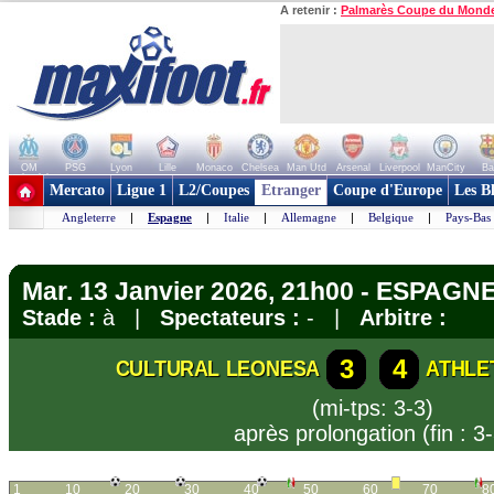
A retenir :
Palmarès Coupe du Mond
OM
PSG
Lyon
Lille
Monaco
Chelsea
Man Utd
Arsenal
Liverpool
ManCity
Ba
+ de clubs
Mercato
Ligue 1
L2/Coupes
Etranger
Coupe d'Europe
Les B
Angleterre
|
Espagne
|
Italie
|
Allemagne
|
Belgique
|
Pays-Bas
Mar. 13 Janvier 2026, 21h00 - ESPAGNE
Stade :
à |
Spectateurs :
- |
Arbitre :
3
4
CULTURAL LEONESA
ATHLE
(mi-tps: 3-3)
après prolongation (fin : 3-
1
10
20
30
40
50
60
70
8