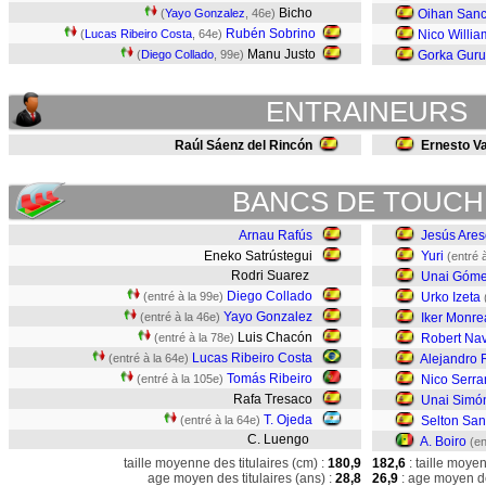
Bicho
(
Yayo Gonzalez
, 46e)
Oihan Sanc
Rubén Sobrino
(
Lucas Ribeiro Costa
, 64e)
Nico Willia
Manu Justo
(
Diego Collado
, 99e)
Gorka Guru
ENTRAINEURS
Raúl Sáenz del Rincón
Ernesto V
BANCS DE TOUCH
Arnau Rafús
Jesús Ares
Eneko Satrústegui
Yuri
(entré 
Rodri Suarez
Unai Góm
Diego Collado
(entré à la 99e)
Urko Izeta
Yayo Gonzalez
(entré à la 46e)
Iker Monre
Luis Chacón
(entré à la 78e)
Robert Nav
Lucas Ribeiro Costa
(entré à la 64e)
Alejandro
Tomás Ribeiro
(entré à la 105e)
Nico Serra
Rafa Tresaco
Unai Simó
T. Ojeda
(entré à la 64e)
Selton Sa
C. Luengo
A. Boiro
(en
taille moyenne des titulaires (cm) :
180,9
182,6
: taille moye
age moyen des titulaires (ans) :
28,8
26,9
: age moyen de