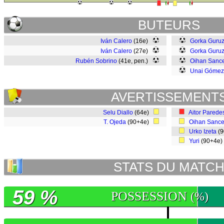
BUTEURS
Iván Calero
(16e)
Gorka Guruz
Iván Calero
(27e)
Gorka Guruz
Rubén Sobrino
(41e, pen.)
Oihan Sance
Unai Gómez
AVERTISSEMENT
Selu Diallo
(64e)
Aitor Parede
T. Ojeda
(90+4e)
Oihan Sance
Urko Izeta
(9
Yuri
(90+4e
STATS DU MATC
59 %
POSSESSION
(%)