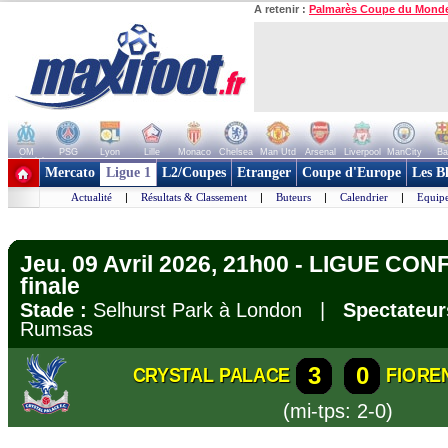
A retenir :
Palmarès Coupe du Mond
OM
PSG
Lyon
Lille
Monaco
Chelsea
Man Utd
Arsenal
Liverpool
ManCity
Ba
+ de clubs
Mercato
Ligue 1
L2/Coupes
Etranger
Coupe d'Europe
Les B
Actualité
|
Résultats & Classement
|
Buteurs
|
Calendrier
|
Equipe
Jeu. 09 Avril 2026, 21h00 - LIGUE CON
finale
Stade :
Selhurst Park à London |
Spectateur
Rumsas
3
0
CRYSTAL PALACE
FIORE
(mi-tps: 2-0)