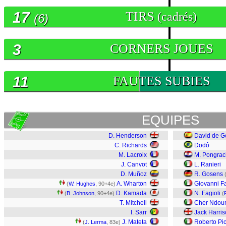
17
TIRS
(cadrés)
(6)
3
CORNERS JOUES
11
FAUTES SUBIES
EQUIPES
D. Henderson
David de G
C. Richards
Dodô
M. Lacroix
M. Pongrac
J. Canvot
L. Ranieri
D. Muñoz
R. Gosens
A. Wharton
Giovanni F
(
W. Hughes
, 90+4e)
D. Kamada
N. Fagioli
(
B. Johnson
, 90+4e)
(
T. Mitchell
Cher Ndou
I. Sarr
Jack Harri
J. Mateta
Roberto Pic
(
J. Lerma
, 83e)