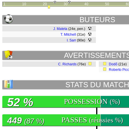
1
10
20
30
40
50
6
BUTEURS
J. Mateta
(24e, pen.)
T. Mitchell
(31e)
I. Sarr
(90e)
AVERTISSEMENT
C. Richards
(76e)
Dodô
(21e)
Roberto Picc
STATS DU MATC
52 %
POSSESSION
(%)
449
PASSES
(réussies %)
(87 %)