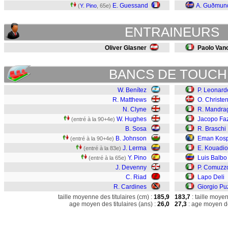
E. Guessand
A. Guðmun
(
Y. Pino
, 65e)
ENTRAINEURS
Oliver Glasner
Paolo Vano
BANCS DE TOUCH
W. Benítez
P. Leonarde
R. Matthews
O. Christe
N. Clyne
R. Mandra
W. Hughes
Jacopo Faz
(entré à la 90+4e)
B. Sosa
R. Braschi
B. Johnson
Eman Kos
(entré à la 90+4e)
J. Lerma
E. Kouadio
(entré à la 83e)
Y. Pino
Luis Balbo
(entré à la 65e)
J. Devenny
P. Comuzz
C. Riad
Lapo Deli
R. Cardines
Giorgio Pu
taille moyenne des titulaires (cm) :
185,9
183,7
: taille moye
age moyen des titulaires (ans) :
26,0
27,3
: age moyen de