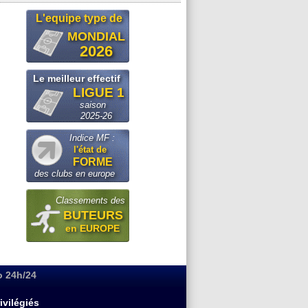
L'equipe type de
MONDIAL
2026
Le meilleur effectif
LIGUE 1
saison
2025-26
Indice MF :
l'état de
FORME
des clubs en europe
Classements des
BUTEURS
en EUROPE
o 24h/24
ivilégiés