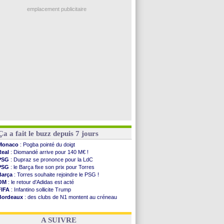
Ouganda
: Owori battu à mort à Kampala
PSG
: 4 retours dans le groupe face à Man Utd ...
emplacement publicitaire
Nice
: Kevin Carlos va partir en Italie
L1
: prison avec sursis requis contre un arbitre
Leganés
: c'est signé pour Luca Zidane (off.)
Atletico
: Ruggeri en route pour Aston Villa
Monaco
: Filipe Luis soutient Biereth
Voir les brèves précédentes
Ça a fait le buzz depuis 7 jours
Monaco
: Pogba pointé du doigt
Real
: Diomandé arrive pour 140 M€ !
PSG
: Dupraz se prononce pour la LdC
PSG
: le Barça fixe son prix pour Torres
Barça
: Torres souhaite rejoindre le PSG !
OM
: le retour d'Adidas est acté
FIFA
: Infantino sollicite Trump
Bordeaux
: des clubs de N1 montent au créneau
Argentine
: quand Medina recadre... sa mère
Real
: le démenti de Leipzig pour Diomandé
A SUIVRE