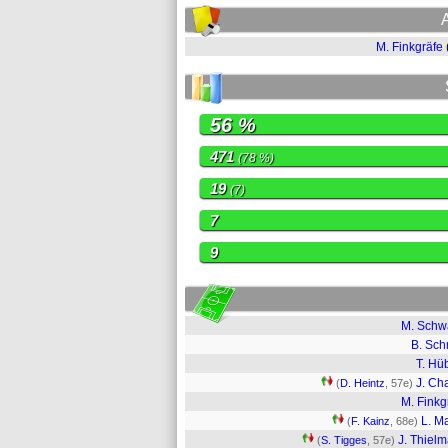
M. Finkgräfe
56 %
471
(78 %)
19
(7)
7
9
M. Schw
B. Sch
T. Hü
J. Ch
(
D. Heintz
, 57e)
M. Finkg
L. M
(
F. Kainz
, 68e)
J. Thiel
(
S. Tigges
, 57e)