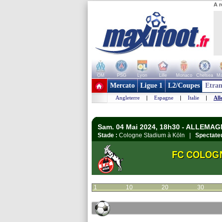
A r
OM
PSG
Lyon
Lille
Monaco
Chelsea
Ma
+ de clubs
Mercato
Ligue 1
L2/Coupes
Etran
Angleterre
|
Espagne
|
Italie
|
All
Sam. 04 Mai 2024, 18h30 - ALLEMAG
Stade :
Cologne Stadium à Köln |
Spectateu
FC COLOG
1
10
20
30