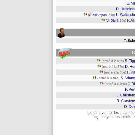
E. Ma
D. Huseinb
L. Waldsch
(
S. Adamyan
, 84e)
F. Al
(
J. Diehl
, 84e)
T. Sch
B
S. Tig
(entré à la 57e)
D. He
(entré à la 57e)
F. K
(entré à la 68e)
S. Adam
(entré à la 84e)
J. D
(entré à la 84e)
P. Pe
J. Christe
R. Carsten
D. Do
taille moyenne des titulaires 
age moyen des titulaires 