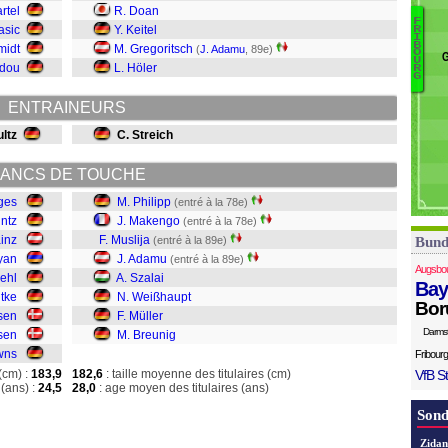
A
rtel
R. Doan
F
Ka
asic
Y. Keitel
R
I
B
B
He
midt
M. Gregoritsch
(
J. Adamu
, 89e)
O
G
U
Mü
T
idou
L. Höler
R
G
W
Sz
ENTRAINEURS
A
ultz
C. Streich
Mu
M
ANCS DE TOUCHE
Ph
ges
M. Philipp
(entré à la 78e)
intz
J. Makengo
(entré à la 78e)
ainz
F. Muslija
(entré à la 89e)
Bund
yan
J. Adamu
(entré à la 89e)
Augsbo
iehl
A. Szalai
Bay
ntke
N. Weißhaupt
Bor
nsen
F. Müller
Darms
sen
M. Breunig
wns
Fribourg
(cm) :
183,9
182,6
: taille moyenne des titulaires (cm)
VfB St
(ans) :
24,5
28,0
: age moyen des titulaires (ans)
Sond
Zidan