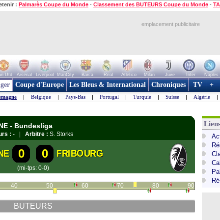
etenir :
Palmarès Coupe du Monde
-
Classement des BUTEURS Coupe du Monde
-
TA
emplacement publicitaire
n Utd
Arsenal
Liverpool
ManCity
Barca
Real
Atletico
Milan
Juve
Inter
Naples
ger
Coupe d'Europe
Les Bleus & International
Chroniques
TV
+
emagne
|
Belgique
|
Pays-Bas
|
Portugal
|
Turquie
|
Suisse
|
Algérie
|
Lien
NE - Bundesliga
rs :
- |
Arbitre :
S. Storks
Ac
Ré
0
0
NE
FRIBOURG
Cl
Ca
(mi-tps: 0-0)
Pa
Ré
40
50
60
70
80
90
BUTEURS