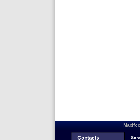
Maxifoo
Serv
Contacts