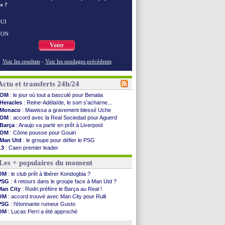
e ?
UI
NON
Voter
Voir les resultats
-
Voir les sondages précédents
Actu et transferts 24h/24
OM
: le jour où tout a basculé pour Benatia
Heracles
: Reine-Adélaïde, le sort s'acharne...
Monaco
: Mawissa a gravement blessé Uche
OM
: accord avec la Real Sociedad pour Aguerd
Barça
: Araujo va partir en prêt à Liverpool
OM
: Côme pousse pour Gouiri
Man Utd
: le groupe pour défier le PSG
L3
: Caen premier leader
OM
: Højbjerg, son agent maintient le suspense
Les + populaires du moment
OM
: Gouiri évoque son avenir
Leipzig
: le transfert d'Asllani tombe à l'eau
OM
: le club prêt à libérer Kondogbia ?
L3
: 1ère utilisation du Football Video Support
PSG
: 4 retours dans le groupe face à Man Utd ?
OM
: Benatia envoie une pique à Longoria
Man City
: Rodri préfère le Barça au Real !
illarreal
: Al-Ahli veut Pape Gueye
OM
: accord trouvé avec Man City pour Rulli
Lyon
: la dernière saison de Fonseca ?
PSG
: l'étonnante rumeur Gusto
OM
: un nouveau prétendant pour Højbjerg
OM
: Lucas Perri a été approché
Brest
: un gardien norvégien en approche ?
OM
: une offre pour Bulka
OM
: McCourt a versé 120 M€ en 2026