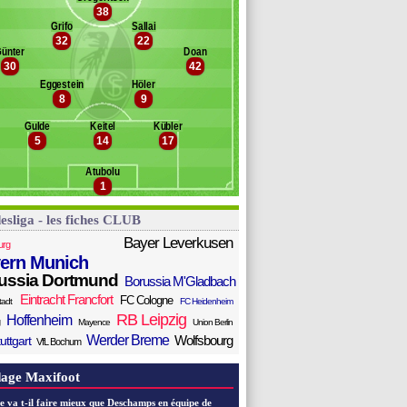
damyan
38
Banc des remplaçants
Fribourg
inz
Grifo
Sallai
32
22
reunig
intz
ünter
Doan
ller
igges
30
42
eißhaupt
Eggestein
Höler
alai
8
9
damu
slija
Gulde
Keitel
Kübler
5
14
17
akengo
ilipp
Atubolu
1
esliga - les fiches CLUB
Bayer Leverkusen
urg
ern Munich
ussia Dortmund
Borussia M'Gladbach
Eintracht Francfort
FC Cologne
tadt
FC Heidenheim
RB Leipzig
Hoffenheim
Mayence
Union Berlin
Werder Breme
Wolfsbourg
uttgart
VfL Bochum
age Maxifoot
e va t-il faire mieux que Deschamps en équipe de