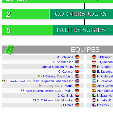
2
CORNERS JOUES
5
FAUTES SUBIES
EQUIPES
M. Schwäbe
J. Blaswich
S. Sebulonsen
J. Quansah
Jahmai Simpson-Pusey
R. Andrich
C. Özkacar
E. Tapsoba
K. Lund
M. Culbrea
(
F. Chávez
, 72e)
Ísak Bergmann Jóhannesson
E. Palacios
(
L. Waldschmidt
, 72e)
E. Martel
Aleix Garcí
(Y. Niang, 85e)
L. Maina
Álex Grima
(
Alessio Castro-Montes
, 62e)
J. Kaminski
I. Maza
(
M. 
M. Bülter
N. Tella
(
J. Thielmann
, 62e)
(
E. 
S. El Mala
P. Schick