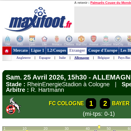
A retenir :
Palmarès Coupe du Mond
OM
PSG
Lyon
Lille
Monaco
Chelsea
Man Utd
Arsenal
Liverpool
ManCity
Ba
+ de clubs
Mercato
Ligue 1
L2/Coupes
Etranger
Coupe d'Europe
Les B
Angleterre
|
Espagne
|
Italie
|
Allemagne
|
Belgique
|
Pays-Bas
Sam. 25 Avril 2026, 15h30 - ALLEMAGN
Stade :
RheinEnergieStadion à Cologne |
Spe
Arbitre :
R. Hartmann
1
2
FC COLOGNE
BAYER
(mi-tps: 0-1)
1
10
20
30
40
50
6