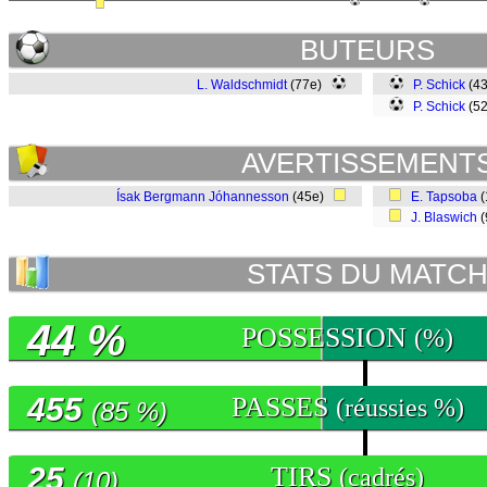
BUTEURS
L. Waldschmidt
(77e)
P. Schick
(43
P. Schick
(5
AVERTISSEMENT
Ísak Bergmann Jóhannesson
(45e)
E. Tapsoba
(
J. Blaswich
(
STATS DU MATC
44 %
POSSESSION
(%)
455
PASSES
(réussies %)
(85 %)
25
TIRS
(cadrés)
(10)