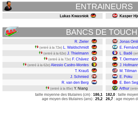
ENTRAINEURS
Lukas Kwasniok
Kasper Hj
BANCS DE TOUCH
R. Zieler
Jonas Oml
L. Waldschmidt
E. Fernán
(entré à la 72e)
J. Thielmann
L. Badé
(entré à la 62e)
(en
F. Chávez
T. Oerman
(entré à la 72e)
Alessio Castro-Montes
J. Hofman
(entré à la 62e)
T. Krauß
M. Tillman
J. Schmied
E. Poku
R. van den Berg
E. Ben Seg
Y. Niang
Arthur
(entré à la 85e)
(entr
taille moyenne des titulaires (cm) :
186,1
182,0
: taille moye
age moyen des titulaires (ans) :
25,2
26,7
: age moyen de