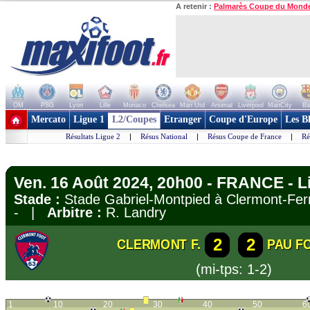
A retenir :
Palmarès Coupe du Mond
OM
PSG
Lyon
Lille
Monaco
Chelsea
Man Utd
Arsenal
Liverpool
ManCity
Ba
+ de clubs
Mercato
Ligue 1
L2/Coupes
Etranger
Coupe d'Europe
Les B
Résultats Ligue 2
|
Résus National
|
Résus Coupe de France
|
Ré
Ven. 16 Août 2024, 20h00 - FRANCE - L
Stade :
Stade Gabriel-Montpied à Clermont-F
- |
Arbitre :
R. Landry
2
2
CLERMONT F.
PAU F
(mi-tps: 1-2)
1
10
20
30
40
50
6