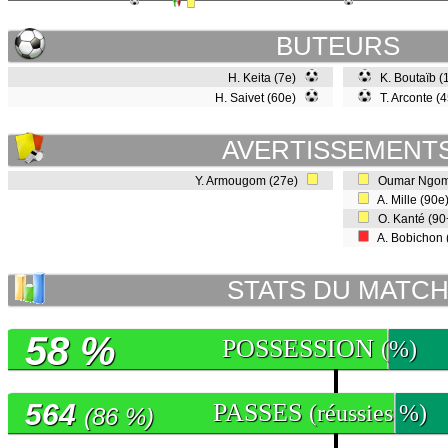
BUTEURS
H. Keita (7e)
K. Boutaïb 
H. Saivet (60e)
T. Arconte (
AVERTISSEMENT
Y. Armougom (27e)
Oumar Ngom
A. Mille (90
O. Kanté (9
A. Bobichon
STATS DU MATC
58 %
POSSESSION
(%)
564
PASSES
(réussies %)
(86 %)