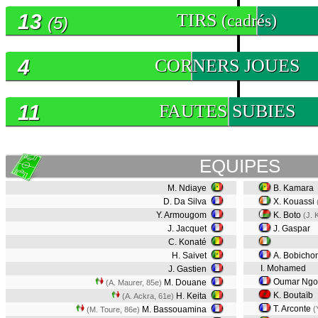
13
TIRS
(cadrés)
(5)
4
CORNERS JOUES
11
FAUTES SUBIES
EQUIPES
M. Ndiaye
B. Kamara
D. Da Silva
X. Kouassi
Y. Armougom
K. Boto
(J. 
J. Jacquet
J. Gaspar
C. Konaté
H. Saivet
A. Bobicho
I. Mohamed
J. Gastien
Oumar Ng
M. Douane
(A. Maurer, 85e)
K. Boutaïb
H. Keita
(A. Ackra, 61e)
T. Arconte
M. Bassouamina
(
(M. Toure, 86e)