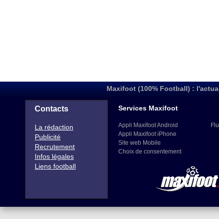
Maxifoot (100% Football) : l'actua
Services Maxifoot
Contacts
Appli Maxifoot Android
Flu
La rédaction
Appli Maxifoot iPhone
Publicité
Site web Mobile
Recrutement
Choix de consentement
Infos légales
Liens football