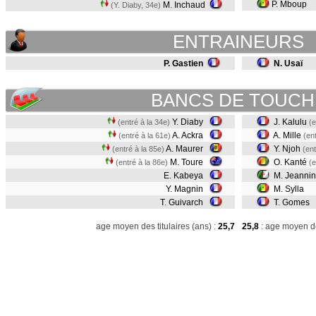
P. Mboup
M. Inchaud
(Y. Diaby, 34e)
ENTRAINEURS
P. Gastien
N. Usaï
BANCS DE TOUCH
Y. Diaby
J. Kalulu
(entré à la 34e)
(e
A. Ackra
A. Mille
(entré à la 61e)
(en
A. Maurer
Y. Njoh
(entré à la 85e)
(ent
M. Toure
O. Kanté
(entré à la 86e)
(e
E. Kabeya
M. Jeannin
Y. Magnin
M. Sylla
T. Guivarch
T. Gomes
age moyen des titulaires (ans) :
25,7
25,8
: age moyen de