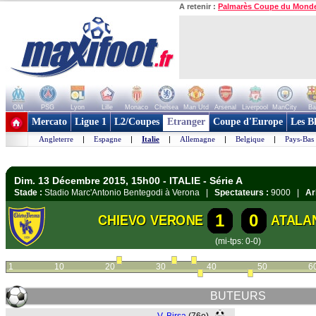
A retenir :
Palmarès Coupe du Mond
OM
PSG
Lyon
Lille
Monaco
Chelsea
Man Utd
Arsenal
Liverpool
ManCity
Ba
+ de clubs
Mercato
Ligue 1
L2/Coupes
Etranger
Coupe d'Europe
Les B
Angleterre
|
Espagne
|
Italie
|
Allemagne
|
Belgique
|
Pays-Bas
Dim. 13 Décembre 2015, 15h00 - ITALIE - Série A
Stade :
Stadio Marc'Antonio Bentegodi à Verona |
Spectateurs :
9000 |
Ar
1
0
CHIEVO VERONE
ATALA
(mi-tps: 0-0)
1
10
20
30
40
50
6
BUTEURS