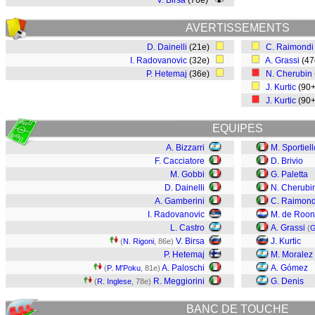
V. Birsa
(76e)
AVERTISSEMENTS
D. Dainelli
(21e)
C. Raimondi
I. Radovanovic
(32e)
A. Grassi
(4
P. Hetemaj
(36e)
N. Cherubin
J. Kurtic
(90
J. Kurtic
(90
EQUIPES
A. Bizzarri
M. Sportiell
F. Cacciatore
D. Brivio
M. Gobbi
G. Paletta
D. Dainelli
N. Cherubi
A. Gamberini
C. Raimond
I. Radovanovic
M. de Roon
L. Castro
A. Grassi
(
G
V. Birsa
J. Kurtic
(
N. Rigoni
, 86e)
P. Hetemaj
M. Moralez
A. Paloschi
A. Gómez
(
P. M'Poku
, 81e)
R. Meggiorini
G. Denis
(
R. Inglese
, 78e)
BANC DE TOUCHE