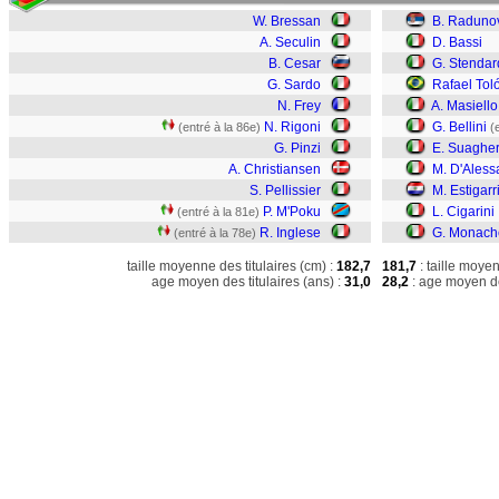
W. Bressan
B. Raduno
A. Seculin
D. Bassi
B. Cesar
G. Stendar
G. Sardo
Rafael Toló
N. Frey
A. Masiello
N. Rigoni
G. Bellini
(entré à la 86e)
(
G. Pinzi
E. Suaghe
A. Christiansen
M. D'Aless
S. Pellissier
M. Estigarr
P. M'Poku
L. Cigarini
(entré à la 81e)
R. Inglese
G. Monach
(entré à la 78e)
taille moyenne des titulaires (cm) :
182,7
181,7
: taille moye
age moyen des titulaires (ans) :
31,0
28,2
: age moyen de