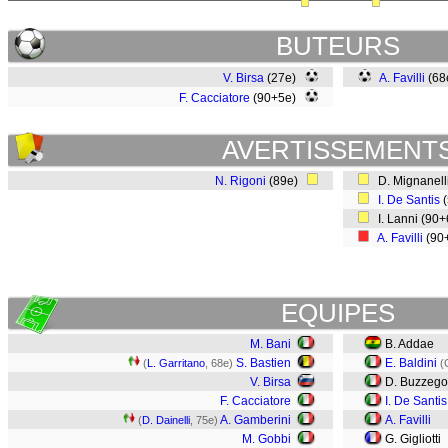
BUTEURS
V. Birsa
(27e)
A. Favilli
(68
F. Cacciatore
(90+5e)
AVERTISSEMENT
N. Rigoni
(89e)
D. Mignanell
I. De Santis
(
I. Lanni (90
A. Favilli
(90
EQUIPES
M. Bani
B. Addae
S. Bastien
E. Baldini
(
L. Garritano
, 68e)
(
V. Birsa
D. Buzzegol
F. Cacciatore
I. De Santis
A. Gamberini
A. Favilli
(
D. Dainelli
, 75e)
M. Gobbi
G. Gigliotti