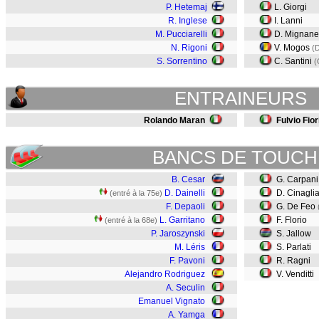
P. Hetemaj
L. Giorgi
R. Inglese
I. Lanni
M. Pucciarelli
D. Mignanel
N. Rigoni
V. Mogos
(D
S. Sorrentino
C. Santini
(
ENTRAINEURS
Rolando Maran
Fulvio Fior
BANCS DE TOUCH
B. Cesar
G. Carpan
D. Dainelli
D. Cinagli
(entré à la 75e)
F. Depaoli
G. De Feo
L. Garritano
F. Florio
(entré à la 68e)
P. Jaroszynski
S. Jallow
M. Léris
S. Parlati
F. Pavoni
R. Ragni
Alejandro Rodriguez
V. Venditti
A. Seculin
Emanuel Vignato
A. Yamga