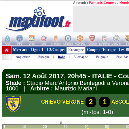
A retenir :
Palmarès Coupe du Mond
OM
PSG
Lyon
Lille
Monaco
Chelsea
Man Utd
Arsenal
Liverpool
ManCity
Ba
+ de clubs
Mercato
Ligue 1
L2/Coupes
Etranger
Coupe d'Europe
Les B
Angleterre
|
Espagne
|
Italie
|
Allemagne
|
Belgique
|
Pays-Bas
Sam. 12 Août 2017, 20h45 - ITALIE - Cou
Stade :
Stadio Marc'Antonio Bentegodi à Ver
1000 |
Arbitre :
Maurizio Mariani
2
1
CHIEVO VERONE
ASCOL
(mi-tps: 1-0)
1
10
20
30
40
50
6