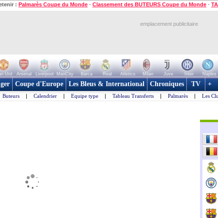
etenir :
Palmarès Coupe du Monde
-
Classement des BUTEURS Coupe du Monde
-
TA
emplacement publicitaire
n Utd
Arsenal
Liverpool
ManCity
Barca
Real
Atletico
Milan
Juve
Inter
Naples
ger
Coupe d'Europe
Les Bleus & International
Chroniques
TV
+
Buteurs
|
Calendrier
|
Equipe type
|
Tableau Transferts
|
Palmarès
|
Les Cl