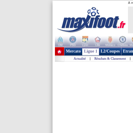
A r
OM
PSG
Lyon
Lille
Monaco
Chelsea
Ma
+ de clubs
Mercato
Ligue 1
L2/Coupes
Etran
Actualité
|
Résultats & Classement
|