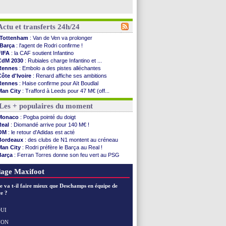
Actu et transferts 24h/24
Tottenham
: Van de Ven va prolonger
Barça
: l'agent de Rodri confirme !
FIFA
: la CAF soutient Infantino
CdM 2030
: Rubiales charge Infantino et ...
Rennes
: Embolo a des pistes alléchantes
Côte d'Ivoire
: Renard affiche ses ambitions
Rennes
: Haise confirme pour Aït Boudlal
Man City
: Trafford à Leeds pour 47 M€ (off...
Man Utd
: Zirkzee vers la Juventus ?
Les + populaires du moment
Amical
: Monaco s'impose contre Getafe
Nantes
: Der Zakarian et sa relation avec Kita
Monaco
: Pogba pointé du doigt
OM
: le club prêt à libérer Kondogbia ?
Real
: Diomandé arrive pour 140 M€ !
Monaco
: le message touchant d'Akliouche
OM
: le retour d'Adidas est acté
FIFA
: Tebas en remet une couche
Bordeaux
: des clubs de N1 montent au créneau
FIFA
: l'UEFA maintient la pression
Man City
: Rodri préfère le Barça au Real !
PSG
: Tebas encense Luis Enrique
Barça
: Ferran Torres donne son feu vert au PSG
Real
: Vinicius jusqu'en 2032 (officiel)
PSG
: Liverpool accélère pour Mbaye
Lyon
: Mangala va rejoindre Getafe
PSG
: Luis Enrique satisfait malgré tout
age Maxifoot
OM
: une offre refusée pour Aguerd
Real
: c'est confirmé pour Vinicius
e va t-il faire mieux que Deschamps en équipe de
Troyes
: Junior Diaz jusqu'en 2030 (officiel)
e ?
PSG
: Akliouche a signé (officiel)
OM
: une offre pour Bulka
UI
PSG
: contrat signé pour Akliouche
NON
Voir les brèves précédentes