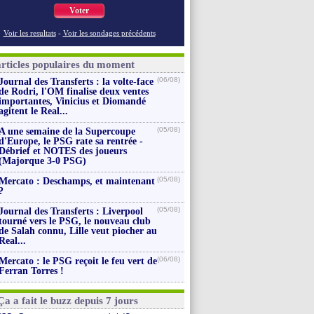
Voter
Voir les resultats
-
Voir les sondages précédents
articles populaires du moment
(06/08)
Journal des Transferts : la volte-face
de Rodri, l'OM finalise deux ventes
importantes, Vinicius et Diomandé
agitent le Real...
(05/08)
A une semaine de la Supercoupe
d'Europe, le PSG rate sa rentrée -
Débrief et NOTES des joueurs
(Majorque 3-0 PSG)
(05/08)
Mercato : Deschamps, et maintenant
?
(05/08)
Journal des Transferts : Liverpool
tourné vers le PSG, le nouveau club
de Salah connu, Lille veut piocher au
Real...
(06/08)
Mercato : le PSG reçoit le feu vert de
Ferran Torres !
Ça a fait le buzz depuis 7 jours