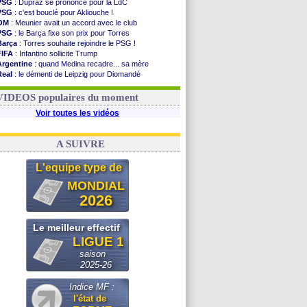
PSG
: Dupraz se prononce pour la LdC
PSG
: c'est bouclé pour Akliouche !
OM
: Meunier avait un accord avec le club
PSG
: le Barça fixe son prix pour Torres
Barça
: Torres souhaite rejoindre le PSG !
FIFA
: Infantino sollicite Trump
Argentine
: quand Medina recadre... sa mère
Real
: le démenti de Leipzig pour Diomandé
OM
: Paixão attire un 2e club anglais
FIFA
: le conseiller d'Infantino démissionne !
VIDEOS populaires du moment
Voir toutes les vidéos
A SUIVRE
L'equipe type de
MONDIAL
2026
Le meilleur effectif
LIGUE 1
saison
2025-26
Indice MF :
l'état de