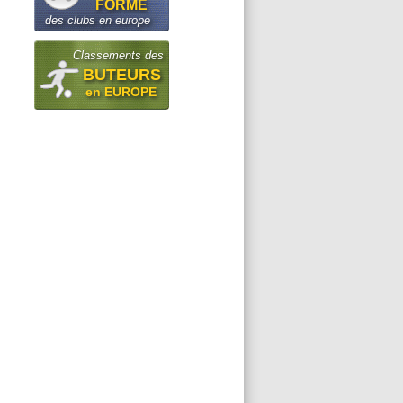
FORME
des clubs en europe
Classements des
BUTEURS
en EUROPE