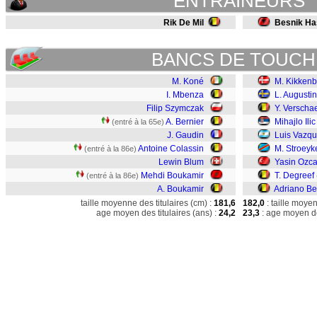
ENTRAINEURS
Rik De Mil
Besnik Ha
BANCS DE TOUCH
M. Koné
M. Kikkenb
I. Mbenza
L. Augusti
Filip Szymczak
Y. Verscha
A. Bernier
Mihajlo Ilic
(entré à la 65e)
J. Gaudin
Luis Vazq
Antoine Colassin
M. Stroeyk
(entré à la 86e)
Lewin Blum
Yasin Ozc
Mehdi Boukamir
T. Degreef
(entré à la 86e)
A. Boukamir
Adriano Be
taille moyenne des titulaires (cm) :
181,6
182,0
: taille moye
age moyen des titulaires (ans) :
24,2
23,3
: age moyen de