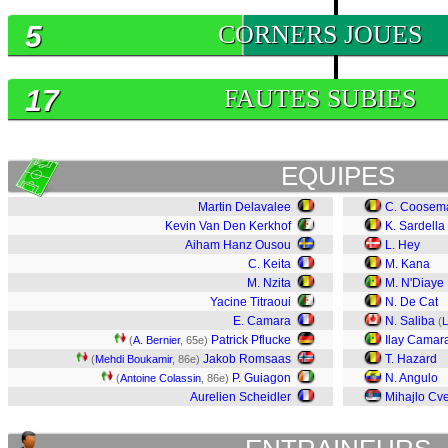
5
CORNERS JOUES
17
FAUTES SUBIES
EQUIPES
Martin Delavalee
C. Coosem
Kevin Van Den Kerkhof
K. Sardella
Aiham Hanz Ousou
L. Hey
C. Keita
M. Kana
M. Nzita
M. N'Diaye
Yacine Titraoui
N. De Cat
E. Camara
N. Saliba
(
L
Patrick Pflucke
Ilay Camar
(
A. Bernier
, 65e)
Jakob Romsaas
T. Hazard
(
Mehdi Boukamir
, 86e)
P. Guiagon
N. Angulo
(
Antoine Colassin
, 86e)
Aurelien Scheidler
Mihajlo Cve