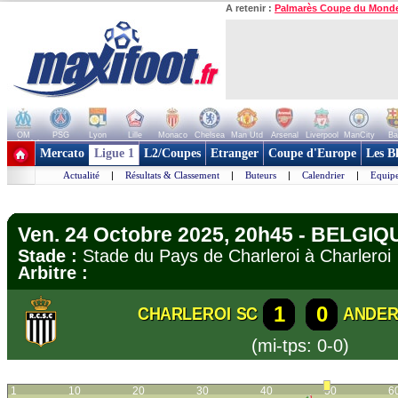
A retenir :
Palmarès Coupe du Mond
OM
PSG
Lyon
Lille
Monaco
Chelsea
Man Utd
Arsenal
Liverpool
ManCity
Ba
+ de clubs
Mercato
Ligue 1
L2/Coupes
Etranger
Coupe d'Europe
Les B
Actualité
|
Résultats & Classement
|
Buteurs
|
Calendrier
|
Equipe
Ven. 24 Octobre 2025, 20h45 - BELGIQU
Stade :
Stade du Pays de Charleroi à Charler
Arbitre :
1
0
CHARLEROI SC
ANDER
(mi-tps: 0-0)
1
10
20
30
40
50
6