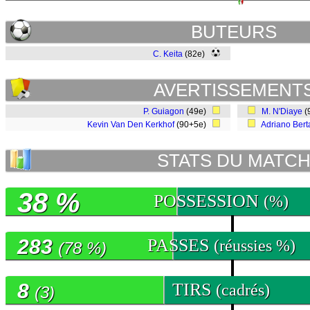
BUTEURS
C. Keita
(82e)
AVERTISSEMENT
P. Guiagon
(49e)
M. N'Diaye
(
Kevin Van Den Kerkhof
(90+5e)
Adriano Bert
STATS DU MATC
38 %
POSSESSION
(%)
283
PASSES
(réussies %)
(78 %)
8
TIRS
(cadrés)
(3)