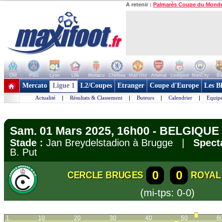
A retenir :
Palmarès Coupe du Mond
OM
PSG
Lyon
Lille
Monaco
Chelsea
Man Utd
Arsenal
Liverpool
ManCity
Ba
+ de clubs
Mercato
Ligue 1
L2/Coupes
Etranger
Coupe d'Europe
Les B
Actualité
|
Résultats & Classement
|
Buteurs
|
Calendrier
|
Equipe
Sam. 01 Mars 2025, 16h00 - BELGIQUE -
Stade :
Jan Breydelstadion à Brugge |
Spect
B. Put
0
0
CERCLE BRUGES
ROYAL
(mi-tps: 0-0)
1
10
20
30
40
50
6