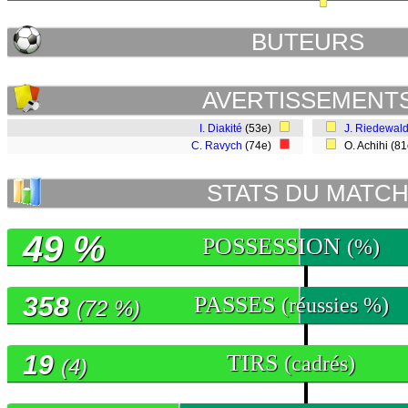
BUTEURS
AVERTISSEMENT
I. Diakité
(53e)
J. Riedewal
C. Ravych
(74e)
O. Achihi (8
STATS DU MATC
49 %
POSSESSION
(%)
358
PASSES
(réussies %)
(72 %)
19
TIRS
(cadrés)
(4)