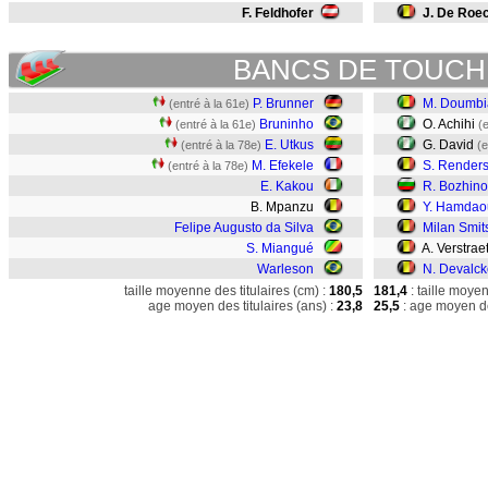
F. Feldhofer
J. De Roe
BANCS DE TOUCH
P. Brunner
M. Doumbi
(entré à la 61e)
Bruninho
O. Achihi
(entré à la 61e)
(
E. Utkus
G. David
(entré à la 78e)
(e
M. Efekele
S. Render
(entré à la 78e)
E. Kakou
R. Bozhino
B. Mpanzu
Y. Hamdao
Felipe Augusto da Silva
Milan Smit
S. Miangué
A. Verstrae
Warleson
N. Devalc
taille moyenne des titulaires (cm) :
180,5
181,4
: taille moye
age moyen des titulaires (ans) :
23,8
25,5
: age moyen de