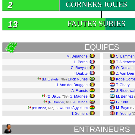
2
CORNERS JOUES
13
FAUTES SUBIES
EQUIPES
M. Delanghe
S. Lammen
L. Perrin
T. Alderwei
C. Ravych
O. Deman
I. Diakité
Z. Van Den
Erick Nunes
Kobe Corb
(
M. Efekele
, 78e)
H. Van der Bruggen
T. Chery
A. Francis
J. Riedewa
G. Magnée
M. Benítez
(
E. Utkus
, 78e)
A. Minda
G. Kerk
(
P. Brunner
, 61e)
Lawrence Agyekum
M. Bayo
(
Bruninho
, 61e)
(G.
T. Somers
K. Young
(O
ENTRAINEURS