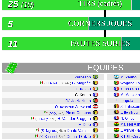
25
TIRS
(cadrés)
(10)
5
CORNERS JOUES
11
FAUTES SUBIES
EQUIPES
Warleson
M. Peano
G. Magnée
Wagane Fa
(
I. Diakité
, 90+4e)
E. Kakou
Yllan Okou
G. Kondo
M. Maison
J. Liongola
Flávio Nazinho
S. Lahssain
Oluwaseun Adewumi
J. Ito
Pieter Gerkens
(
Bryan
(
Valy
, 67e)
N. Gillot
H. Van der Bruggen
(
I. Diaby
, 46e)
Majeed As
E. Diop
J. Afriyie
Dante Vanzeir
(
Na
(
S. Ngoura
, 46e)
P. Fall
Oumar Diakite
(
Cris
(
K. Kouassi
, 84e)