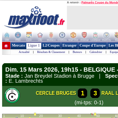
A retenir :
Palmarès Coupe du Mond
OM
PSG
Lyon
Lille
Monaco
Chelsea
Man Utd
Arsenal
Liverpool
ManCity
Ba
+ de clubs
Mercato
Ligue 1
L2/Coupes
Etranger
Coupe d'Europe
Les B
Actualité
|
Résultats & Classement
|
Buteurs
|
Calendrier
|
Equipe
Dim. 15 Mars 2026, 19h15 - BELGIQUE -
Stade :
Jan Breydel Stadion à Brugge |
Spect
:
E. Lambrechts
1
3
CERCLE BRUGES
RAAL 
(mi-tps: 0-1)
1
10
20
30
40
50
6