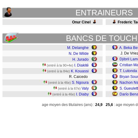
ENTRAINEURS
Onur Cinel
Frederic Ta
BANCS DE TOUCH
M. Delanghe
A. Beka Be
J. De Vrie
N. De Wilde
Djibril La
H. Jurado
Cristian M
I. Diakité
(entré à la 90+4e)
T. Lutonda
K. Kouassi
(entré à la 84e)
R. Caicedo
Bryan Sou
S. Ngoura
Nachon Ns
(entré à la 46e)
Valy
S. Gueulet
(entré à la 67e)
I. Diaby
Darío Ben
(entré à la 46e)
age moyen des titulaires (ans) :
24,9
25,6
: age moyen de