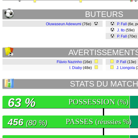
BUTEURS
Oluwaseun Adewumi
(76e)
P. Fall
(6e, 
J. Ito
(59e)
P. Fall
(70e
AVERTISSEMENT
Flávio Nazinho
(16e)
P. Fall
(13e)
I. Diaby
(48e)
J. Liongola
(
STATS DU MATC
63 %
POSSESSION
(%)
456
PASSES
(réussies %)
(80 %)