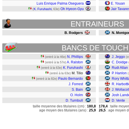
Luis Enrique Palma Oseguera
E. Youan
Oh Hyeon-Gyu
Jair Tavare
(
K. Furuhashi
, 63e)
ENTRAINEURS
B. Rodgers
N. Montg
BANCS DE TOUCH
N. Phillips
J. Jeggo
(entré à la 46e)
(e
A. Ralston
C. Doidge
(entré à la 57e)
K. Furuhashi
Rudi Allan
(entré à la 63e)
M. Tilio
P. Hanlon
(entré à la 63e)
(
Paulo Bernardo
Rory Whitt
(entré à la 82e)
J. Forrest
R. Harbottl
S. Bain
J. Wollacot
O. Holm
Josh Land
D. Turnbull
D. Vente
taille moyenne des titulaires (cm) :
180,8
178,4
: taille moye
age moyen des titulaires (ans) :
25,9
26,5
: age moyen de