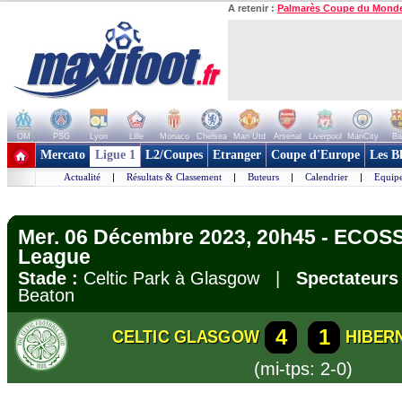
A retenir :
Palmarès Coupe du Mond
OM
PSG
Lyon
Lille
Monaco
Chelsea
Man Utd
Arsenal
Liverpool
ManCity
Ba
+ de clubs
Mercato
Ligue 1
L2/Coupes
Etranger
Coupe d'Europe
Les B
Actualité
|
Résultats & Classement
|
Buteurs
|
Calendrier
|
Equipe
Mer. 06 Décembre 2023, 20h45 - ECOSS
League
Stade :
Celtic Park à Glasgow |
Spectateurs 
Beaton
4
1
CELTIC GLASGOW
HIBERN
(mi-tps: 2-0)