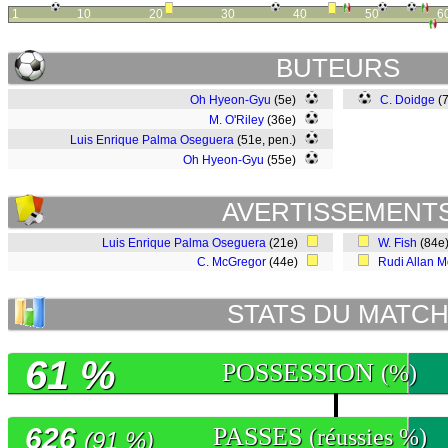
1
10
20
30
40
50
6
BUTEURS
Oh Hyeon-Gyu
(5e)
C. Doidge
(
M. O'Riley
(36e)
Luis Enrique Palma Oseguera
(51e, pen.)
Oh Hyeon-Gyu
(55e)
AVERTISSEMENT
Luis Enrique Palma Oseguera
(21e)
W. Fish
(84e
C. McGregor
(44e)
Rudi Allan M
STATS DU MATC
61 %
POSSESSION
(%)
626
PASSES
(réussies %)
(91 %)