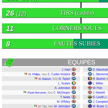
26
TIRS
(cadrés)
(12)
11
CORNERS JOUES
8
FAUTES SUBIES
EQUIPES
J. Hart
D. Marshall
C. Carter-Vickers
L. Stevens
(
N. Phillips
, 46e)
G. Taylor
R. Bushiri
(
A. Ralston
, 57e)
(
L. Scales
L. Miller
A. Johnston
W. Fish
C. McGregor
J. Newell
(
Paulo Bernardo
, 82e)
T. Iwata
D. Levitt
(
J.
M. O'Riley
J. Campbel
M. Johnston
M. Boyle
(M. Tilio, 63e)
(
C