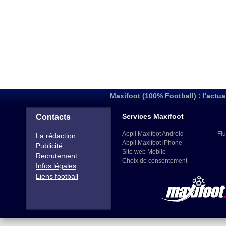
Maxifoot (100% Football) : l'actua
Services Maxifoot
Contacts
Appli Maxifoot Android
Flu
La rédaction
Appli Maxifoot iPhone
Publicité
Site web Mobile
Recrutement
Choix de consentement
Infos légales
Liens football