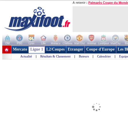
A retenir :
Palmarès Coupe du Mond
OM
PSG
Lyon
Lille
Monaco
Chelsea
Man Utd
Arsenal
Liverpool
ManCity
Ba
+ de clubs
Mercato
Ligue 1
L2/Coupes
Etranger
Coupe d'Europe
Les B
Actualité
|
Résultats & Classement
|
Buteurs
|
Calendrier
|
Equipe