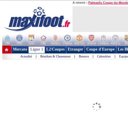
A retenir :
Palmarès Coupe du Mond
OM
PSG
Lyon
Lille
Monaco
Chelsea
Man Utd
Arsenal
Liverpool
ManCity
Ba
+ de clubs
Mercato
Ligue 1
L2/Coupes
Etranger
Coupe d'Europe
Les B
Actualité
|
Résultats & Classement
|
Buteurs
|
Calendrier
|
Equipe