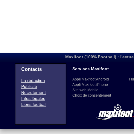
Maxifoot (100% Football) : l'actua
Services Maxifoot
Contacts
Appli Maxifoot Android
Flu
La rédaction
Appli Maxifoot iPhone
Publicité
Site web Mobile
Recrutement
Choix de consentement
Infos légales
Liens football