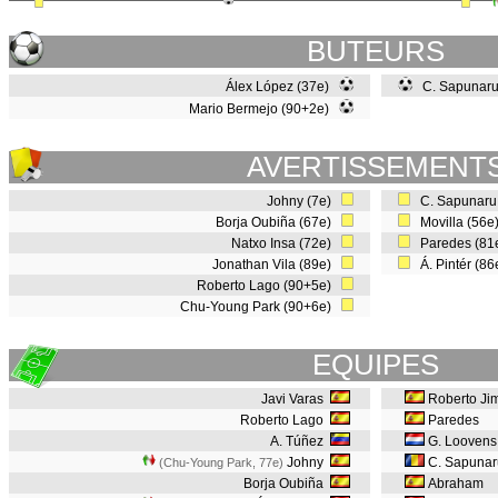
BUTEURS
Álex López (37e)
C. Sapunaru
Mario Bermejo (90+2e)
AVERTISSEMENT
Johny (7e)
C. Sapunaru
Borja Oubiña (67e)
Movilla (56
Natxo Insa (72e)
Paredes (81
Jonathan Vila (89e)
Á. Pintér (8
Roberto Lago (90+5e)
Chu-Young Park (90+6e)
EQUIPES
Javi Varas
Roberto Ji
Roberto Lago
Paredes
A. Túñez
G. Loovens
Johny
C. Sapunar
(Chu-Young Park, 77e
)
Borja Oubiña
Abraham