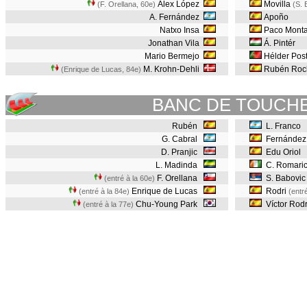
Álex López
Movilla
(F. Orellana, 60e
)
(S. 
A. Fernández
Apoño
Natxo Insa
Paco Mont
Jonathan Vila
Á. Pintér
Mario Bermejo
Hélder Post
M. Krohn-Dehli
Rubén Roc
(Enrique de Lucas, 84e
)
BANC DE TOUCH
Rubén
L. Franco
G. Cabral
Fernández
D. Pranjic
Edu Oriol
L. Madinda
C. Romari
F. Orellana
S. Babovi
(entré à la 60e)
Enrique de Lucas
Rodri
(entré à la 84e)
(entr
Chu-Young Park
Víctor Rod
(entré à la 77e)