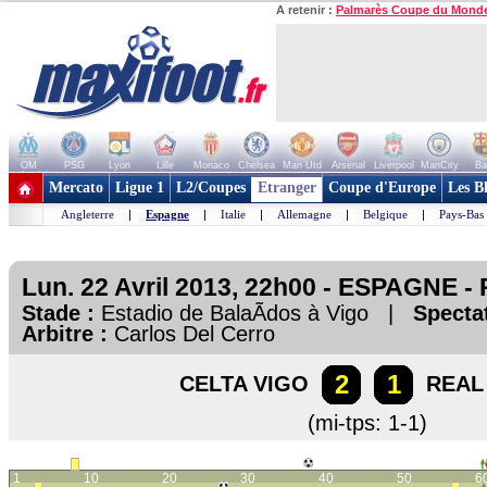
A retenir :
Palmarès Coupe du Mond
OM
PSG
Lyon
Lille
Monaco
Chelsea
Man Utd
Arsenal
Liverpool
ManCity
Ba
+ de clubs
Mercato
Ligue 1
L2/Coupes
Etranger
Coupe d'Europe
Les B
Angleterre
|
Espagne
|
Italie
|
Allemagne
|
Belgique
|
Pays-Bas
Lun. 22 Avril 2013, 22h00 - ESPAGNE - 
Stade :
Estadio de BalaÃ­dos à Vigo |
Specta
Arbitre :
Carlos Del Cerro
2
1
CELTA VIGO
REAL
(mi-tps: 1-1)
1
10
20
30
40
50
6