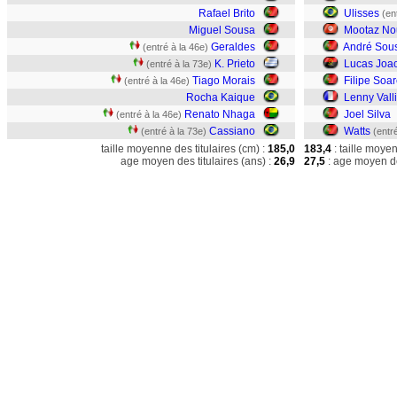
Rafael Brito
Ulisses
(en
Miguel Sousa
Mootaz No
Geraldes
André Sou
(entré à la 46e)
K. Prieto
Lucas Joa
(entré à la 73e)
Tiago Morais
Filipe Soa
(entré à la 46e)
Rocha Kaique
Lenny Vall
Renato Nhaga
Joel Silva
(entré à la 46e)
Cassiano
Watts
(entré à la 73e)
(entr
taille moyenne des titulaires (cm) :
185,0
183,4
: taille moye
age moyen des titulaires (ans) :
26,9
27,5
: age moyen de