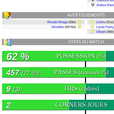
Paulinho Bó
Andres Rami
AVERTISSEMENTS
Renato Nhaga
(58e)
Liziero
(51e
Geraldes
(90+6e)
Lucas Franç
Ulisses
(90
STATS DU MATCH
62 %
POSSESSION
(%)
457
PASSES
(réussies %)
(77 %)
9
TIRS
(cadrés)
(3)
2
CORNERS JOUES