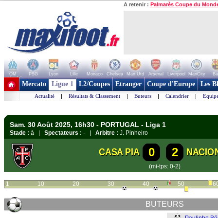
A retenir :
Palmarès Coupe du Mond
OM
PSG
Lyon
Lille
Monaco
Chelsea
Man Utd
Arsenal
Liverpool
ManCity
Ba
+ de clubs
Mercato
Ligue 1
L2/Coupes
Etranger
Coupe d'Europe
Les B
Actualité
|
Résultats & Classement
|
Buteurs
|
Calendrier
|
Equipe
Sam. 30 Août 2025, 16h30 - PORTUGAL - Liga 1
Stade :
à |
Spectateurs :
- |
Arbitre :
J. Pinheiro
0
2
CASA PIA
NACIO
(mi-tps: 0-2)
1
10
20
30
40
50
6
BUTEURS