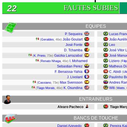
22
FAUTES SUBIES
EQUIPES
P. Sequeira
Lucas Fran
João Goulart
João Auréli
(
Geraldes
, 46e)
José Fonte
Leo
D. Tchamba
José Vitor
Gaizka Larrazabal
José Manu
(
K. Prieto
, 73e)
I. Mohamed
Liziero
(
Renato Nhaga
, 46e)
(
Fil
Sebastian Perez
Matheus Di
F. Benaissa-Yahia
C. Abidi
(
Ul
J. Livolant
Paulinho B
Max Svensson
Andres Ram
(
Cassiano
, 73e)
K. Osundina
Witi
(
Tiago Morais
, 46e)
(
Watts
,
ENTRAINEURS
Alvaro Pacheco
Tiago Mar
BANCS DE TOUCHE
Daniel Azevedo
Pereira Ka